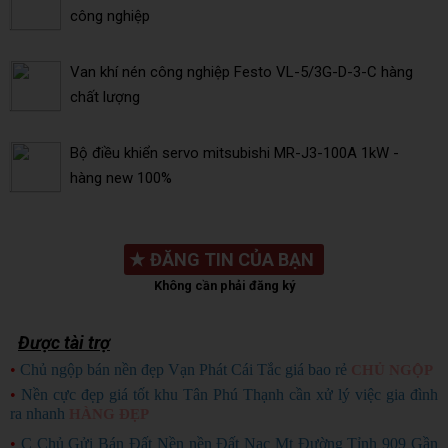
công nghiệp
Van khí nén công nghiệp Festo VL-5/3G-D-3-C hàng
chất lượng
Bộ điều khiển servo mitsubishi MR-J3-100A 1kW -
hàng new 100%
★
ĐĂNG TIN CỦA BẠN
Không cần phải đăng ký
Được tài trợ
•
Chủ ngộp bán nền đẹp Vạn Phát Cái Tắc giá bao rẻ
CHỦ NGỘP
•
Nền cực đẹp giá tốt khu Tân Phú Thạnh cần xử lý việc gia đình
ra nhanh
HÀNG ĐẸP
•
C Chủ Gửi Bán Đất Nền nền Đất Nạc Mt Đường Tỉnh 909 Gần