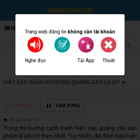
MENU
Trang web đăng tin
không cần tài khoản
Nghe đọc
Tải App
Thoát
Đăng tin
GIẤY XÁC NHẬN NỘI DUNG QUẢNG CÁO LÀ GÌ?
★
MUA BÁN TẠI CẦN THƠ INFO
▷
NGHE ĐỌC
TẠM DỪNG
✉
Đã duyệt:
✓
Trong thị trường cạnh tranh hiện nay, quảng cáo sản
phẩm là yếu tố then chốt. Tuy nhiên, để đảm bảo tuân