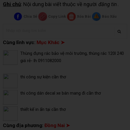
Ghi chú
: Nội dung bài viết thuộc về người
đăng tin
.
Chia Sẻ
Copy Link
Xóa Bài
Báo Xấu
Cùng lĩnh vực:
Mục Khác ➤
Thùng đựng rác bảo vệ môi trường, thùng rác 120l 240
giá rẻ- lh 0911082000
thi công sự kiện cần thơ
thi công dán decal xe bán mang đi cần thơ
thiết kế in ấn tại cần thơ
Cùng địa phương:
Đồng Nai ➤