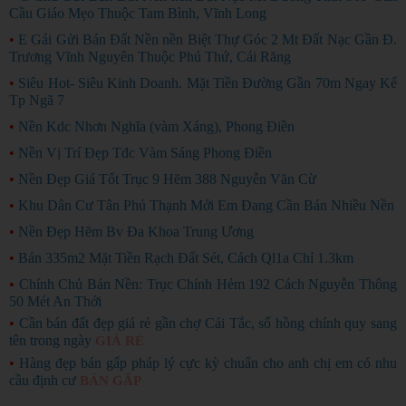
Cầu Giáo Mẹo Thuộc Tam Bình, Vĩnh Long
•
E Gái Gửi Bán Đất Nền nền Biệt Thự Góc 2 Mt Đất Nạc Gần Đ.
Trương Vĩnh Nguyên Thuộc Phú Thứ, Cái Răng
•
Siêu Hot- Siêu Kinh Doanh. Mặt Tiền Đường Gần 70m Ngay Kế
Tp Ngã 7
•
Nền Kdc Nhơn Nghĩa (vàm Xáng), Phong Điền
•
Nền Vị Trí Đẹp Tđc Vàm Sáng Phong Điền
•
Nền Đẹp Giá Tốt Trục 9 Hẽm 388 Nguyễn Văn Cừ
•
Khu Dân Cư Tân Phú Thạnh Mới Em Đang Cần Bán Nhiều Nền
•
Nền Đẹp Hẽm Bv Đa Khoa Trung Ương
•
Bán 335m2 Mặt Tiền Rạch Đất Sét, Cách Ql1a Chỉ 1.3km
•
Chính Chủ Bán Nền: Trục Chính Hẻm 192 Cách Nguyễn Thông
50 Mét An Thới
•
Cần bán đất đẹp giá rẻ gần chợ Cái Tắc, sổ hồng chính quy sang
tên trong ngày
GIÁ RẺ
•
Hàng đẹp bán gấp pháp lý cực kỳ chuẩn cho anh chị em có nhu
cầu định cư
BÁN GẤP