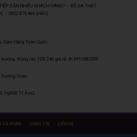
TIẾP CẬN NHIỀU KHÁCH HÀNG? – ĐỒ DA THẬT
 – 0822.879.469 (HẢO)
n, Giao Hàng Toàn Quốc
trường, thùng rác 120l 240 giá rẻ- lh 0911082000
õ Trường Toán
 1tỷ050 71.4 m2
G CÁ NHÂN
ĐĂNG TIN
LIÊN HỆ