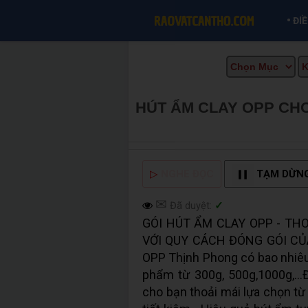
•
ĐI
HÚT ẨM CLAY OPP CH
CẦN THƠ INFO
▷
NGHE ĐỌC
TẠM DỪN
✉
Đã duyệt:
✓
GÓI HÚT ẨM CLAY OPP - TH
VỚI QUY CÁCH ĐÓNG GÓI CỦA
OPP Thịnh Phong có bao nhiêu 
phẩm từ 300g, 500g,1000g,...
cho bạn thoải mái lựa chọn từ 