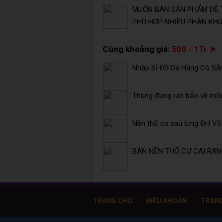
MUỐN BÁN SẢN PHẨM DỄ 
PHÙ HỢP NHIỀU PHÂN KHÚC
Cùng khoảng giá:
500 - 1Tr ➤
Nhập Sỉ Đồ Da Hàng Có Sẵ
Thùng đựng rác bảo vệ môi 
Nền thổ cư sau lưng ĐH V
BÁN NỀN THỔ CƯ CAI RANG
TRANG CHỦ
ĐIỀU KHOẢN
TRAN