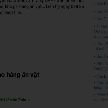
uyệt vời Gói hút ẩm Clay OPP - Sản phẩm hút
•
Nền Đư
, khô gà, hàng ăn vặt,... Liên hệ ngay 098 35
•
Cặp Nề
 nhiệt tình..
•
Bán N
•
C Gái
Ôtô Gần
Bình, Cá
•
Bán N
160m2 O
•
Bán Nề
•
Nền Đ
Đối Diện 
o hàng ăn vặt
•
Nền Bị
•
Cần bá
hồng chí
•
Hàng đ
anh chị 
★ Liên hệ Zalo ✓