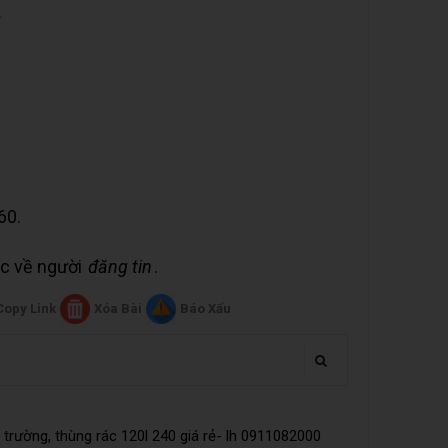
➤
60.
uộc về người
đăng tin
.
Copy Link
Xóa Bài
Báo Xấu
trường, thùng rác 120l 240 giá rẻ- lh 0911082000