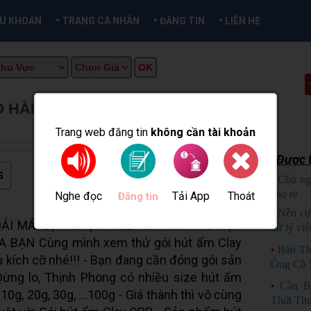
•
•
•
ỀU KHOẢN
TRANG CÁ NHÂN
ĐĂNG TIN
LIÊN HỆ
O HÀNG ĂN VẶT
★
MUA BÁN TẠI
Trang web đăng tin
không cần tài khoản
Được t
G
•
Chủ ng
bao rẻ
C
Nghe đọc
Tải App
Thoát
Đăng tin
•
Nền cự
OẢI MÁI LỰA CHỌN SIZE HÚT ẨM PHÙ HỢP
xử lý việ
 BẠN Cùng mình xem thử gói hút ẩm Clay
•
Bán Th
kích cỡ nhé!!! - Bạn đang cần đóng gói sản
Ông Cò 5
Đừng lo, Thịnh Phong có nhiều size hút ẩm
•
Cần B
10g, 20g, 30g, …100g - Giá thành thì vô cùng
Thới Th