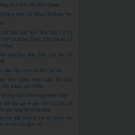
ờng Số 5 Kdc Tân Phú Thạnh
n Ngọp Bán Giá Bằng Giá Đang Vay
ền
 Gửi Bán Đất Nền Nền Thổ Cư Lộ
 Chợ Cái Răng Thuộc Yên Thuận, Lê
i Răng
ền 6mx50m Mặt Tiền Đất Sét Có
dt
n Mặt Tiền Hẻm Lò Mỗ Cái Tắc
ẹp Trục Chính Hẻm Liên Tổ 7-8-9
Cây Xăng...giá: 950tr...
 Trí Đẹp Gần Đền Hùng Bình Thủy
n đất đẹp giá rẻ gần chợ Cái Tắc, sổ
nh quy sang tên trong ngày
GIÁ RẺ
ẹp bán gấp pháp lý cực kỳ chuẩn cho
em có nhu cầu định cư
BÁN GẤP