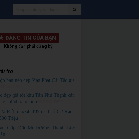
★
ĐĂNG TIN CỦA BẠN
Không cần phải đăng ký
ài trợ
ộp bán nền đẹp Vạn Phát Cái Tắc giá
HỦ NGỘP
c đẹp giá tốt khu Tân Phú Thạnh cần
c gia đình ra nhanh
HÀNG ĐẸP
ửa Đất 5.5x34=195m2 Thổ Cư Rạch
80 Triệu
án Gấp Đất Mt Đường Thạnh Lộc
uận