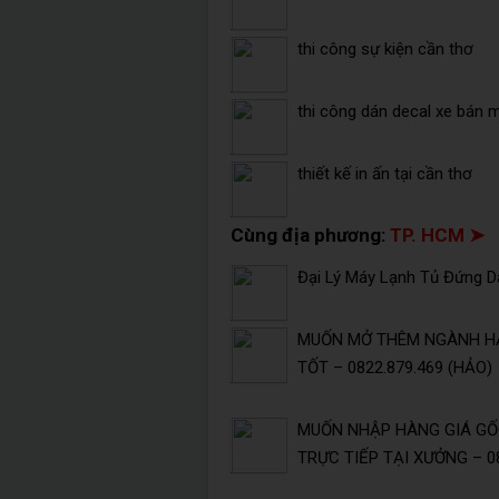
thi công sự kiện cần thơ
thi công dán decal xe bán 
thiết kế in ấn tại cần thơ
Cùng địa phương:
TP. HCM ➤
Đại Lý Máy Lạnh Tủ Đứng Da
MUỐN MỞ THÊM NGÀNH HÀ
TỐT – 0822.879.469 (HẢO)
MUỐN NHẬP HÀNG GIÁ GỐC
TRỰC TIẾP TẠI XƯỞNG – 08