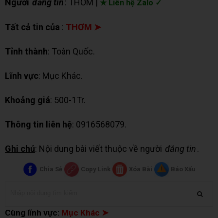
Người
đăng tin
: THƠM |
★ Liên hệ Zalo ✓
Tất cả tin của
:
THƠM ➤
Tỉnh thành
: Toàn Quốc.
Lĩnh vực
: Mục Khác.
Khoảng giá
: 500-1Tr.
Thông tin liên hệ
: 0916568079.
Ghi chú
: Nội dung bài viết thuộc về người
đăng tin
.
Chia Sẻ
Copy Link
Xóa Bài
Báo Xấu
Cùng lĩnh vực:
Mục Khác ➤