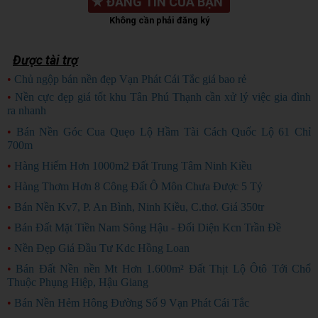
★
ĐĂNG TIN CỦA BẠN
Không cần phải đăng ký
Được tài trợ
•
Chủ ngộp bán nền đẹp Vạn Phát Cái Tắc giá bao rẻ
CHỦ NGỘP
•
Nền cực đẹp giá tốt khu Tân Phú Thạnh cần xử lý việc gia đình
ra nhanh
HÀNG ĐẸP
•
Bán Nền Góc Cua Quẹo Lộ Hầm Tài Cách Quốc Lộ 61 Chỉ
700m
•
Hàng Hiếm Hơn 1000m2 Đất Trung Tâm Ninh Kiều
•
Hàng Thơm Hơn 8 Công Đất Ô Môn Chưa Được 5 Tỷ
•
Bán Nền Kv7, P. An Bình, Ninh Kiều, C.thơ. Giá 350tr
•
Bán Đất Mặt Tiền Nam Sông Hậu - Đối Diện Kcn Trần Đề
•
Nền Đẹp Giá Đầu Tư Kdc Hồng Loan
•
Bán Đất Nền nền Mt Hơn 1.600m² Đất Thịt Lộ Ôtô Tới Chổ
Thuộc Phụng Hiệp, Hậu Giang
•
Bán Nền Hẻm Hông Đường Số 9 Vạn Phát Cái Tắc