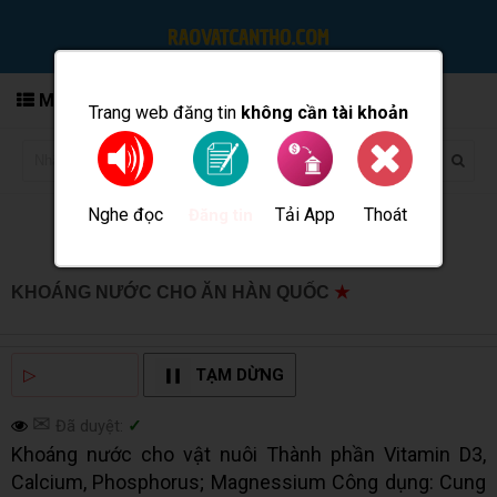
MENU
Trang web đăng tin
không cần tài khoản
Nghe đọc
Tải App
Thoát
Đăng tin
KHOÁNG NƯỚC CHO ĂN HÀN QUỐC
★
MUA BÁN TẠI
CẦN THƠ INFO
▷
NGHE ĐỌC
TẠM DỪNG
✉
Đã duyệt:
✓
Khoáng nước cho vật nuôi Thành phần Vitamin D3,
Calcium, Phosphorus; Magnessium Công dụng: Cung