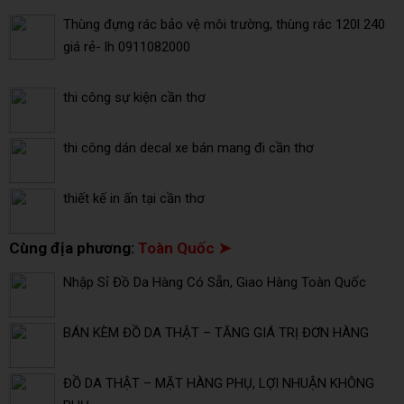
Thùng đựng rác bảo vệ môi trường, thùng rác 120l 240
giá rẻ- lh 0911082000
thi công sự kiện cần thơ
thi công dán decal xe bán mang đi cần thơ
thiết kế in ấn tại cần thơ
Cùng địa phương:
Toàn Quốc ➤
Nhập Sỉ Đồ Da Hàng Có Sẵn, Giao Hàng Toàn Quốc
BÁN KÈM ĐỒ DA THẬT – TĂNG GIÁ TRỊ ĐƠN HÀNG
ĐỒ DA THẬT – MẶT HÀNG PHỤ, LỢI NHUẬN KHÔNG