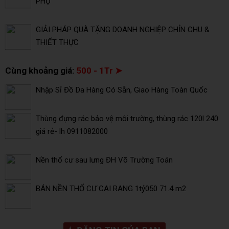
PHỤ
GIẢI PHÁP QUÀ TẶNG DOANH NGHIỆP CHỈN CHU &
THIẾT THỰC
Cùng khoảng giá:
500 - 1Tr ➤
Nhập Sỉ Đồ Da Hàng Có Sẵn, Giao Hàng Toàn Quốc
Thùng đựng rác bảo vệ môi trường, thùng rác 120l 240
giá rẻ- lh 0911082000
Nền thổ cư sau lưng ĐH Võ Trường Toán
BÁN NỀN THỔ CƯ CAI RANG 1tỷ050 71.4 m2