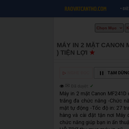
•
ĐI
MÁY IN 2 MẶT CANON 
) TIỆN LỢI
★
MUA BÁN 
▷
NGHE ĐỌC
TẠM DỪN
✉
Đã duyệt:
✓
Máy in 2 mặt Canon MF241D đ
trắng đa chức năng -Chức n
mặt tự động -Tốc độ in: 27 tra
hàng và cài đặt tận nơi Máy 
chức năng giúp bạn in ấn thuậ