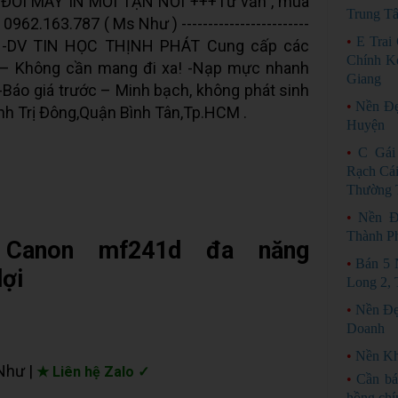
 ĐỔI MÁY IN MỚI TẬN NƠI +++Tư vấn , mua
Trung T
 0962.163.787 ( Ms Như ) ------------------------
•
E Trai
-DV TIN HỌC THỊNH PHÁT Cung cấp các
Chính K
hà – Không cần mang đi xa! -Nạp mực nhanh
Giang
 -Báo giá trước – Minh bạch, không phát sinh
•
Nền Đẹ
ình Trị Đông,Quận Bình Tân,Tp.HCM .
Huyện
•
C Gái
Rạch Cá
Thường 
•
Nền Đ
Thành P
Canon mf241d đa năng
•
Bán 5 
lợi
Long 2,
•
Nền Đẹ
Doanh
•
Nền Kh
 Như |
★ Liên hệ Zalo ✓
•
Cần bá
hồng chí