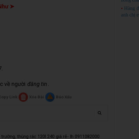
 Như ➤
•
Hàng đ
anh chị 
7.
uộc về người
đăng tin
.
Copy Link
Xóa Bài
Báo Xấu
trường, thùng rác 120l 240 giá rẻ- lh 0911082000