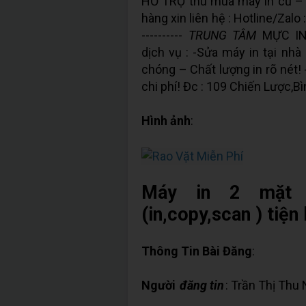
HỖ TRỢ thu mua máy in cũ –
hàng xin liên hệ : Hotline/Zalo :
----------
TRUNG TÂM
MỰC IN
dịch vụ : -Sửa máy in tại n
chóng – Chất lượng in rõ nét!
chi phí! Đc : 109 Chiến Lược,B
Hình ảnh
:
Máy in 2 mặt 
(in,copy,scan ) tiện 
Thông Tin Bài Đăng
:
Người
đăng tin
: Trần Thị Thu