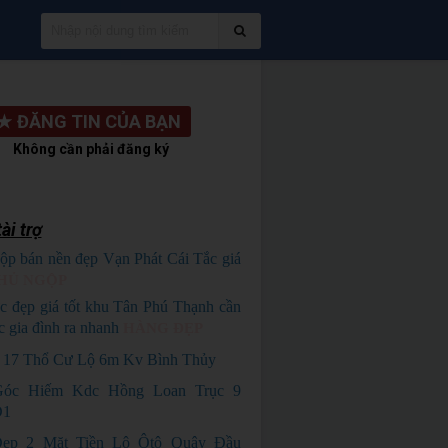
★
ĐĂNG TIN CỦA BẠN
Không cần phải đăng ký
ài trợ
ộp bán nền đẹp Vạn Phát Cái Tắc giá
HỦ NGỘP
c đẹp giá tốt khu Tân Phú Thạnh cần
c gia đình ra nhanh
HÀNG ĐẸP
 17 Thổ Cư Lộ 6m Kv Bình Thủy
óc Hiếm Kdc Hồng Loan Trục 9
D1
ẹp 2 Mặt Tiền Lộ Ôtô Quây Đầu