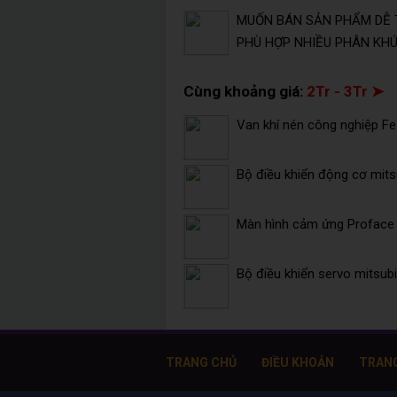
MUỐN BÁN SẢN PHẨM DỄ 
PHÙ HỢP NHIỀU PHÂN KHÚC
Cùng khoảng giá:
2Tr - 3Tr ➤
Van khí nén công nghiệp F
Bộ điều khiển động cơ mits
Màn hình cảm ứng Profac
Bộ điều khiển servo mitsu
TRANG CHỦ
ĐIỀU KHOẢN
TRAN