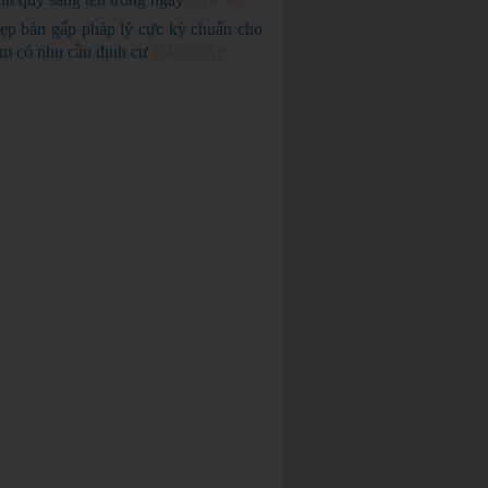
GIÁ RẺ
ẹp bán gấp pháp lý cực kỳ chuẩn cho
em có nhu cầu định cư
BÁN GẤP