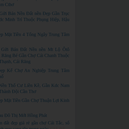
âm Cthơ
 Gửi Bán Nền Đất nền Đẹp Gần Trục
dc Minh Trí Thuộc Phụng Hiệp, Hậu
p Mặt Tiền 4 Tổng Ngây Trung Tâm
 Gửi Bán Đất Nền nền Mt Lộ Ôtô
i Răng Bé Gần Chợ Cái Chanh Thuộc
Thạnh, Cái Răng
ẹp Kế Chợ An Nghiệp Trung Tâm
hố
Nền Thổ Cư Liền Kề, Gần Kdc Nam
 Thành Đội Cần Thơ
p Mặt Tiền Gần Chợ Thuận Lợi Kinh
u Đô Thị Mới Hồng Phát
n đất đẹp giá rẻ gần chợ Cái Tắc, sổ
nh quy sang tên trong ngày