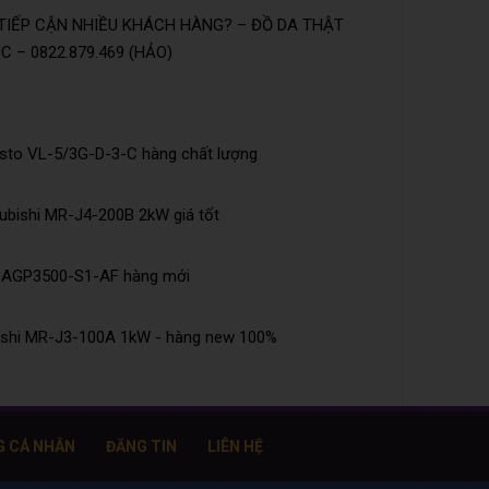
TIẾP CẬN NHIỀU KHÁCH HÀNG? – ĐỒ DA THẬT
 – 0822.879.469 (HẢO)
esto VL-5/3G-D-3-C hàng chất lượng
ubishi MR-J4-200B 2kW giá tốt
e AGP3500-S1-AF hàng mới
bishi MR-J3-100A 1kW - hàng new 100%
G CÁ NHÂN
ĐĂNG TIN
LIÊN HỆ