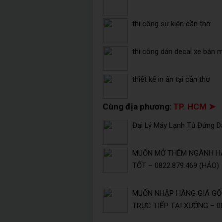
thi công sự kiện cần thơ
thi công dán decal xe bán 
thiết kế in ấn tại cần thơ
Cùng địa phương:
TP. HCM ➤
Đại Lý Máy Lạnh Tủ Đứng Da
MUỐN MỞ THÊM NGÀNH HÀ
TỐT – 0822.879.469 (HẢO)
MUỐN NHẬP HÀNG GIÁ GỐC
TRỰC TIẾP TẠI XƯỞNG – 08