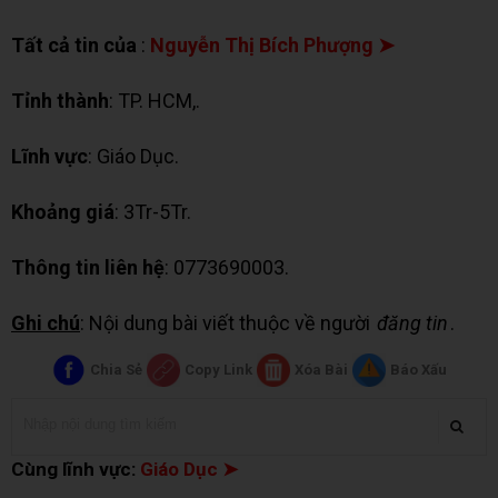
Tất cả tin của
:
Nguyễn Thị Bích Phượng ➤
Tỉnh thành
: TP. HCM,.
Lĩnh vực
: Giáo Dục.
Khoảng giá
: 3Tr-5Tr.
Thông tin liên hệ
: 0773690003.
Ghi chú
: Nội dung bài viết thuộc về người
đăng tin
.
Chia Sẻ
Copy Link
Xóa Bài
Báo Xấu
Cùng lĩnh vực:
Giáo Dục ➤