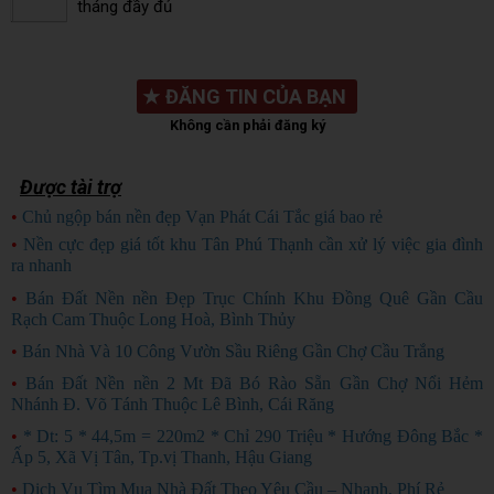
tháng đầy đủ
★
ĐĂNG TIN CỦA BẠN
Không cần phải đăng ký
Được tài trợ
•
Chủ ngộp bán nền đẹp Vạn Phát Cái Tắc giá bao rẻ
CHỦ NGỘP
•
Nền cực đẹp giá tốt khu Tân Phú Thạnh cần xử lý việc gia đình
ra nhanh
HÀNG ĐẸP
•
Bán Đất Nền nền Đẹp Trục Chính Khu Đồng Quê Gần Cầu
Rạch Cam Thuộc Long Hoà, Bình Thủy
•
Bán Nhà Và 10 Công Vườn Sầu Riêng Gần Chợ Cầu Trắng
•
Bán Đất Nền nền 2 Mt Đã Bó Rào Sẵn Gần Chợ Nổi Hẻm
Nhánh Đ. Võ Tánh Thuộc Lê Bình, Cái Răng
•
* Dt: 5 * 44,5m = 220m2 * Chỉ 290 Triệu * Hướng Đông Bắc *
Ấp 5, Xã Vị Tân, Tp.vị Thanh, Hậu Giang
•
Dịch Vụ Tìm Mua Nhà Đất Theo Yêu Cầu – Nhanh, Phí Rẻ