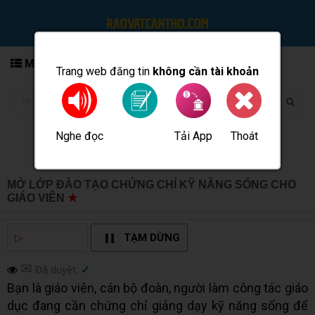
MENU
Trang web đăng tin
không cần tài khoản
Nghe đọc
Tải App
Thoát
Đăng tin
MỞ LỚP ĐÀO TẠO CHỨNG CHỈ KỸ NĂNG SỐNG CHO
GIÁO VIÊN
★
MUA BÁN TẠI CẦN THƠ INFO
▷
NGHE ĐỌC
TẠM DỪNG
✉
Đã duyệt:
✓
Bạn là giáo viên, cán bộ đoàn, người làm công tác giáo
dục đang cần chứng chỉ giảng dạy kỹ năng sống để