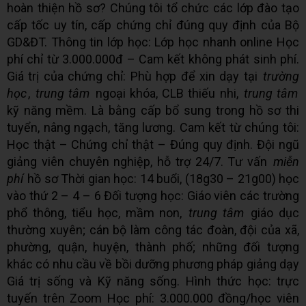
hoàn thiện hồ sơ? Chúng tôi tổ chức các lớp đào tạo
cấp tốc uy tín, cấp chứng chỉ đúng quy định của Bộ
GD&ĐT. Thông tin lớp học: Lớp học nhanh online Học
phí chỉ từ 3.000.000đ – Cam kết không phát sinh phí.
Giá trị của chứng chỉ: Phù hợp để xin dạy tại
trường
học
,
trung tâm
ngoại khóa, CLB thiếu nhi,
trung tâm
kỹ năng mềm. Là bằng cấp bổ sung trong hồ sơ thi
tuyển, nâng ngạch, tăng lương. Cam kết từ chúng tôi:
Học thật – Chứng chỉ thật – Đúng quy định. Đội ngũ
giảng viên chuyên nghiệp, hỗ trợ 24/7. Tư vấn
miễn
phí
hồ sơ Thời gian học: 14 buổi, (18g30 – 21g00) học
vào thứ 2 – 4 – 6 Đối tượng học: Giáo viên các trường
phổ thông, tiểu học, mầm non,
trung tâm
giáo dục
thường xuyên; cán bộ làm công tác đoàn, đội của xã,
phường, quận, huyện, thành phố; những đối tượng
khác có nhu cầu về bồi dưỡng phương pháp giảng dạy
Giá trị sống và Kỹ năng sống. Hình thức học: trực
tuyến trên Zoom Học phí: 3.000.000 đồng/học viên