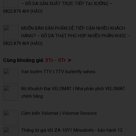
– ĐỒ DA SẢN XUẤT TRỰC TIẾP TẠI XƯỞNG –
0822.879.469 (HẢO)
MUỐN BÁN SẢN PHẨM DỄ TIẾP CẬN NHIỀU KHÁCH
HÀNG? – ĐỒ DA THẬT PHÙ HỢP NHIỀU PHÂN KHÚC –
0822.879.469 (HẢO)
Cùng khoảng giá:
3Tr - 5Tr ➤
Van bướm TTV | TTV butterfly valves
Bộ Khuếch Đại VELOMAT | Nhà phân phối VELOMAT
chính hãng
Cảm biến Velomat | Velomat Sensors
Thắng từ giá tốt ZA-10Y1 Mitsubishi - bảo hành 12