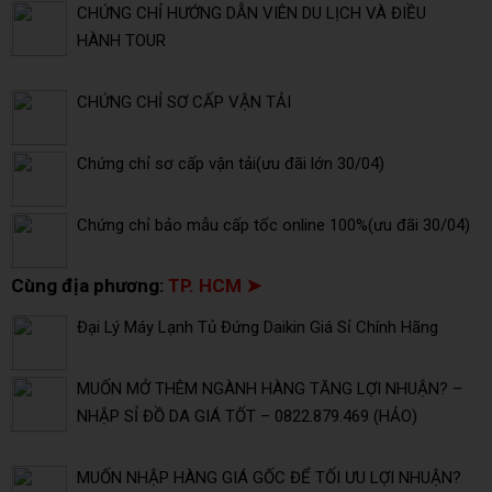
CHỨNG CHỈ HƯỚNG DẪN VIÊN DU LỊCH VÀ ĐIỀU
HÀNH TOUR
CHỨNG CHỈ SƠ CẤP VẬN TẢI
Chứng chỉ sơ cấp vận tải(ưu đãi lớn 30/04)
Chứng chỉ bảo mẫu cấp tốc online 100%(ưu đãi 30/04)
Cùng địa phương:
TP. HCM ➤
Đại Lý Máy Lạnh Tủ Đứng Daikin Giá Sỉ Chính Hãng
MUỐN MỞ THÊM NGÀNH HÀNG TĂNG LỢI NHUẬN? –
NHẬP SỈ ĐỒ DA GIÁ TỐT – 0822.879.469 (HẢO)
MUỐN NHẬP HÀNG GIÁ GỐC ĐỂ TỐI ƯU LỢI NHUẬN?