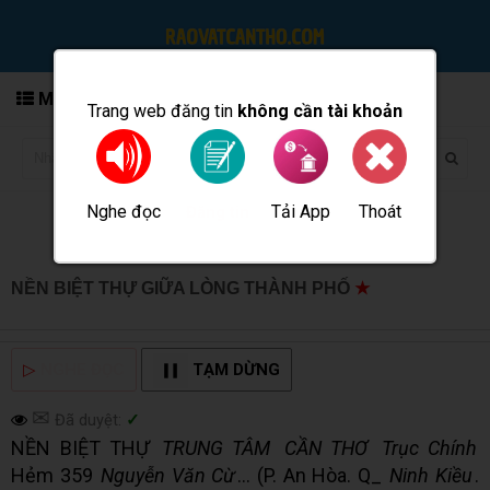
MENU
Trang web đăng tin
không cần tài khoản
Nghe đọc
Tải App
Thoát
Đăng tin
NỀN BIỆT THỰ GIỮA LÒNG THÀNH PHỐ
★
MUA BÁN
TẠI CẦN THƠ INFO
▷
NGHE ĐỌC
TẠM DỪNG
✉
Đã duyệt:
✓
NỀN BIỆT THỰ
TRUNG TÂM
CẦN THƠ
Trục Chính
Hẻm 359
Nguyễn Văn Cừ
... (P. An Hòa. Q_
Ninh Kiều
.