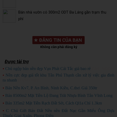
Bán nhà vườn có 300m2 ODT Ba Láng gần trạm thu
phí
★
ĐĂNG TIN CỦA BẠN
Không cần phải đăng ký
Được tài trợ
•
Chủ ngộp bán nền đẹp Vạn Phát Cái Tắc giá bao rẻ
CHỦ NGỘP
•
Nền cực đẹp giá tốt khu Tân Phú Thạnh cần xử lý việc gia đình
ra nhanh
HÀNG ĐẸP
•
Bán Nền Kv7, P. An Bình, Ninh Kiều, C.thơ. Giá 350tr
•
Bán 8500m2 Mặt Tiền Lộ Đang Trãi Nhựa Bình Tân Vĩnh Long
•
Bán 335m2 Mặt Tiền Rạch Đất Sét, Cách Ql1a Chỉ 1.3km
•
C Chủ Gửi Bán Đất Nền nền Đất Nạc Gần Miếu Ông Dựa
Thuộc Giai Xuân, Phong Điền