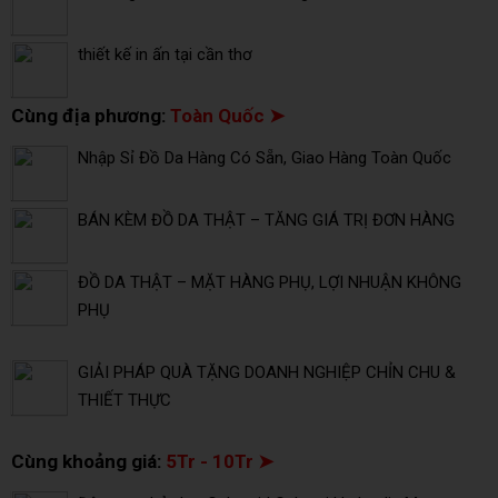
thiết kế in ấn tại cần thơ
Cùng địa phương:
Toàn Quốc ➤
Nhập Sỉ Đồ Da Hàng Có Sẵn, Giao Hàng Toàn Quốc
BÁN KÈM ĐỒ DA THẬT – TĂNG GIÁ TRỊ ĐƠN HÀNG
ĐỒ DA THẬT – MẶT HÀNG PHỤ, LỢI NHUẬN KHÔNG
PHỤ
GIẢI PHÁP QUÀ TẶNG DOANH NGHIỆP CHỈN CHU &
THIẾT THỰC
Cùng khoảng giá:
5Tr - 10Tr ➤