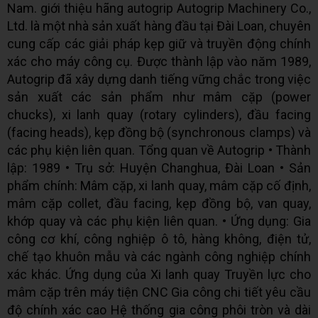
Nam. giới thiệu hãng autogrip Autogrip Machinery Co.,
Ltd. là một nhà sản xuất hàng đầu tại Đài Loan, chuyên
cung cấp các giải pháp kẹp giữ và truyền động chính
xác cho máy công cụ. Được thành lập vào năm 1989,
Autogrip đã xây dựng danh tiếng vững chắc trong việc
sản xuất các sản phẩm như mâm cặp (power
chucks), xi lanh quay (rotary cylinders), đầu facing
(facing heads), kẹp đồng bộ (synchronous clamps) và
các phụ kiện liên quan. Tổng quan về Autogrip • Thành
lập: 1989 • Trụ sở: Huyện Changhua, Đài Loan • Sản
phẩm chính: Mâm cặp, xi lanh quay, mâm cặp cố định,
mâm cặp collet, đầu facing, kẹp đồng bộ, van quay,
khớp quay và các phụ kiện liên quan. • Ứng dụng: Gia
công cơ khí, công nghiệp ô tô, hàng không, điện tử,
chế tạo khuôn mẫu và các ngành công nghiệp chính
xác khác. Ứng dụng của Xi lanh quay Truyền lực cho
mâm cặp trên máy tiện CNC Gia công chi tiết yêu cầu
độ chính xác cao Hệ thống gia công phôi tròn và dài