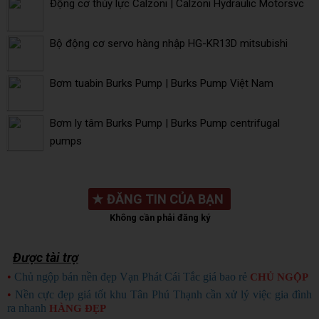
Động cơ thủy lực Calzoni | Calzoni Hydraulic Motorsvc
Bộ động cơ servo hàng nhập HG-KR13D mitsubishi
Bơm tuabin Burks Pump | Burks Pump Việt Nam
Bơm ly tâm Burks Pump | Burks Pump centrifugal
pumps
★
ĐĂNG TIN CỦA BẠN
Không cần phải đăng ký
Được tài trợ
•
Chủ ngộp bán nền đẹp Vạn Phát Cái Tắc giá bao rẻ
CHỦ NGỘP
•
Nền cực đẹp giá tốt khu Tân Phú Thạnh cần xử lý việc gia đình
ra nhanh
HÀNG ĐẸP