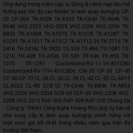
Ứng dụng trong mâm cặp tự động & robot nạp liệu Hệ
thống kẹp tốc độ cao Model Xi lanh quay Autogrip CP-
20 CP-30A TK-A528 TK-A533 TK-C643 TK-A646 TK-
B646 VH2-2205 VH2-3205 VH2-2206 VH2-3206 TK-
B853 TK-A1068 TK-A1075 TK-A1078 TK-A1287 TK-
A1291 TK-A1511 TK-A1512 TK-A1512-35 TK-2114 TK-
2416 TK-2416L TK-2820 TS-539 TS-866 TS-1081 TS-
1210 TH-428 TH-A536 TR-539 TR-646 TR-853 TR-
1075 TR-1291 Customized-RV-11-1H-831CBD
Customized-RV-71H-431CBDc CW-30 CP-30 CP-40
CP-50 CP-70 CL-26 CL-30 CL-36 CL-42 CL-52 CL-6017
CL-6022 CL-80 SCB-52 TK-C646 TK-B846 TK-A853
VH2-2204 VH2-3204 SCB-65 CEP-40 VH2-2208 VH2-
3208 VH2-2210 RAP-306 RAP-308 RAP-310 Chúng tôi
- Công ty TNHH Công Nghệ Hoàng Phú Quý tự hào là
nhà cung cấp Xi lanh quay Autogrip chính hãng với
một mức giá tốt nhất trong nhiều năm qua trên thị
trường Việt Nam. .