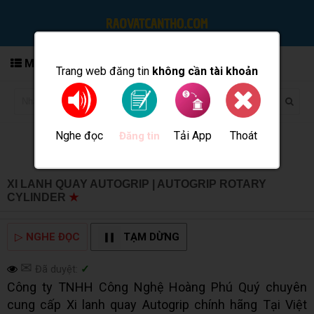
MENU
Trang web đăng tin
không cần tài khoản
Nghe đọc
Tải App
Thoát
Đăng tin
XI LANH QUAY AUTOGRIP | AUTOGRIP ROTARY
CYLINDER
★
MUA BÁN TẠI CẦN THƠ INFO
▷
NGHE ĐỌC
TẠM DỪNG
✉
Đã duyệt:
✓
Công ty TNHH Công Nghệ Hoàng Phú Quý chuyên
cung cấp Xi lanh quay Autogrip chính hãng Tại Việt