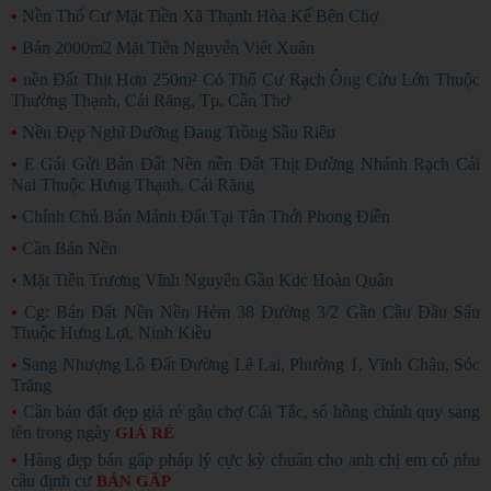
•
Nền Thổ Cư Mặt Tiền Xã Thạnh Hòa Kế Bên Chợ
•
Bán 2000m2 Mặt Tiền Nguyễn Viết Xuân
•
nền Đất Thịt Hơn 250m² Có Thổ Cư Rạch Ông Cửu Lớn Thuộc
Thường Thạnh, Cái Răng, Tp. Cần Thơ
•
Nền Đẹp Nghĩ Dưỡng Đang Trồng Sầu Riên
•
E Gái Gửi Bán Đất Nền nền Đất Thịt Đường Nhánh Rạch Cái
Nai Thuộc Hưng Thạnh, Cái Răng
•
Chính Chủ Bán Mảnh Đất Tại Tân Thới Phong Điền
•
Cần Bán Nền
•
Mặt Tiền Trương Vĩnh Nguyên Gần Kdc Hoàn Quân
•
Cg: Bán Đất Nền Nền Hẻm 38 Đường 3/2 Gần Cầu Đầu Sấu
Thuộc Hưng Lợi, Ninh Kiều
•
Sang Nhượng Lô Đất Đường Lê Lai, Phường 1, Vĩnh Châu, Sóc
Trăng
•
Cần bán đất đẹp giá rẻ gần chợ Cái Tắc, sổ hồng chính quy sang
tên trong ngày
GIÁ RẺ
•
Hàng đẹp bán gấp pháp lý cực kỳ chuẩn cho anh chị em có nhu
cầu định cư
BÁN GẤP