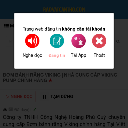
MENU
Trang web đăng tin
không cần tài khoản
Nghe đọc
Tải App
Thoát
Đăng tin
BƠM BÁNH RĂNG VIKING | NHÀ CUNG CẤP VIKING
PUMP CHÍNH HÃNG
★
MUA BÁN TẠI CẦN THƠ INFO
▷
NGHE ĐỌC
TẠM DỪNG
✉
Đã duyệt:
✓
Công ty TNHH Công Nghệ Hoàng Phú Quý chuyên
cung cấp Bơm bánh răng Viking chính hãng Tại Việt