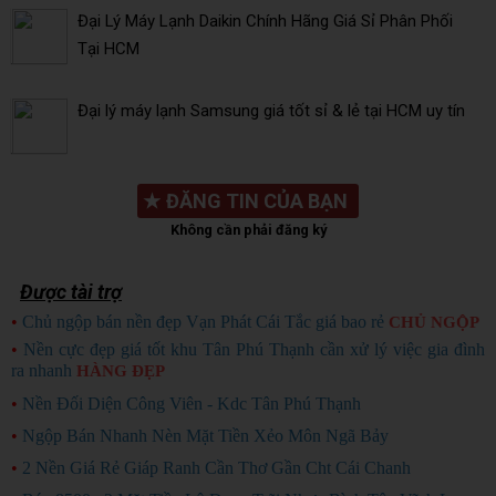
Đại Lý Máy Lạnh Daikin Chính Hãng Giá Sỉ Phân Phối
Tại HCM
Đại lý máy lạnh Samsung giá tốt sỉ & lẻ tại HCM uy tín
★
ĐĂNG TIN CỦA BẠN
Không cần phải đăng ký
Được tài trợ
•
Chủ ngộp bán nền đẹp Vạn Phát Cái Tắc giá bao rẻ
CHỦ NGỘP
•
Nền cực đẹp giá tốt khu Tân Phú Thạnh cần xử lý việc gia đình
ra nhanh
HÀNG ĐẸP
•
Nền Đối Diện Công Viên - Kdc Tân Phú Thạnh
•
Ngộp Bán Nhanh Nèn Mặt Tiền Xẻo Môn Ngã Bảy
•
2 Nền Giá Rẻ Giáp Ranh Cần Thơ Gần Cht Cái Chanh