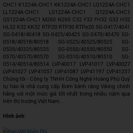
CHC1 K1224A-CHC1 KK1224A-CHC1 LQ1224A-CHC1
LL1224A-CHC1 LS1224A-CHC1 Q1224A-CHC1
QS1224A-CHC1 M260 N260 C32 F32 FH32 G32 H32
HL32 K32 KK32 RTP20 RTP30 RTPe20 SG-0417/4041
SG-0418/40418 SG-0425/40425 SG-0470/40470 SG-
0518/40518/80518 SG-0525/40525/80525 SG-
0535/40335/80535 SG-0550/40550/80550 SG-
0570/40570/80570 SG-0510/40510/80510 SG-
0514/40514/80514 LVP40017 LVP41017 LVP40027
LVP41027 LVP41057 LVP41087 LVP41197 LVP41237
Chúng tôi - Công ty TNHH Công Nghệ Hoàng Phú Quý
tự hào là nhà cung cấp Bơm bánh răng Viking chính
hãng với một mức giá tốt nhất trong nhiều năm qua
trên thị trường Việt Nam. .
Hình ảnh
: