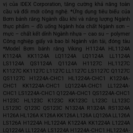
vị của IDEX Corporation, tăng cường khả năng toàn
cầu và đổi mới công nghệ. *Ứng dụng tiêu biểu của
Bơm bánh răng Ngành dầu khí và năng lượng Ngành
thực phẩm – đồ uống Ngành hóa chất Ngành sơn –
mực – chất kết dính Ngành nhựa – cao su – polymer
Công nghiệp giấy và bao bì Ngành vận tải, đóng tàu
*Model Bơm bánh răng Viking H1124A HL1124A
K1124A KK1124A LQ1124A LQ1124A LL1124A
LS1124A QS1124A Q1124A H1127C HL1127C
K1127C KK1127C L1127C LL1127C LS1127C Q1127C
QS1127C H1224A-CHC1 HL1224A-CHC1 K1224A-
CHC1 KK1224A-CHC1 LQ1224A-CHC1 LL1224A-
CHC1 LS1224A-CHC1 Q1224A-CHC1 QS1224A-CHC1
H123C HL123C K123C KK123C L123C LL123C
LS123C Q123C QS123C N1324A R1324A RS1324A
H126A HL126A K126A KK126A L126A LQ126A LL126A
LS126A H1224A HL1224A K1224A KK1224A L1224A
LQ1224A LL1224A LS1224A H1224A-CHC1 HL1224A-