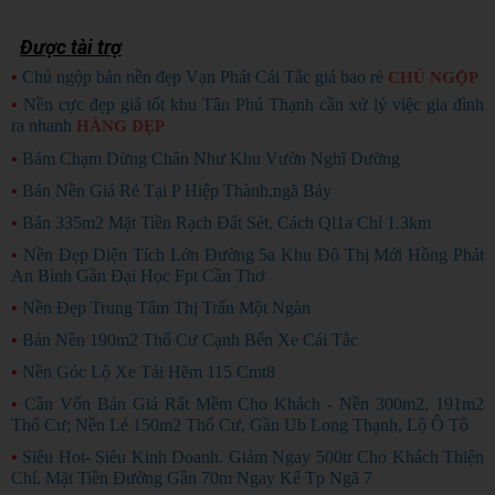
Được tài trợ
•
Chủ ngộp bán nền đẹp Vạn Phát Cái Tắc giá bao rẻ
CHỦ NGỘP
•
Nền cực đẹp giá tốt khu Tân Phú Thạnh cần xử lý việc gia đình
ra nhanh
HÀNG ĐẸP
•
Bám Chạm Dừng Chân Như Khu Vườn Nghĩ Dưỡng
•
Bán Nền Giá Rẻ Tại P Hiệp Thành,ngã Bảy
•
Bán 335m2 Mặt Tiền Rạch Đất Sét, Cách Ql1a Chỉ 1.3km
•
Nền Đẹp Diện Tích Lớn Đường 5a Khu Đô Thị Mới Hồng Phát
An Bình Gần Đại Học Fpt Cần Thơ
•
Nền Đẹp Trung Tâm Thị Trấn Một Ngàn
•
Bán Nền 190m2 Thổ Cư Cạnh Bến Xe Cái Tắc
•
Nền Góc Lộ Xe Tải Hẽm 115 Cmt8
•
Cần Vốn Bán Giá Rất Mềm Cho Khách - Nền 300m2, 191m2
Thổ Cư; Nền Lẻ 150m2 Thổ Cư, Gần Ub Long Thạnh, Lộ Ô Tô
•
Siêu Hot- Siêu Kinh Doanh. Giảm Ngay 500tr Cho Khách Thiện
Chí. Mặt Tiền Đường Gần 70m Ngay Kế Tp Ngã 7