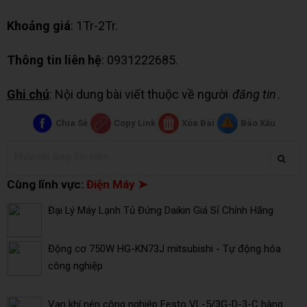
Khoảng giá
: 1Tr-2Tr.
Thông tin liên hệ
: 0931222685.
Ghi chú
: Nội dung bài viết thuộc về người
đăng tin
.
Chia Sẻ
Copy Link
Xóa Bài
Báo Xấu
Cùng lĩnh vực:
Điện Máy ➤
Đại Lý Máy Lạnh Tủ Đứng Daikin Giá Sỉ Chính Hãng
Động cơ 750W HG-KN73J mitsubishi - Tự động hóa
công nghiệp
Van khí nén công nghiệp Festo VL-5/3G-D-3-C hàng