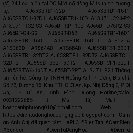
(V) 24 Loại hiện tại DC Một số dòng Mitsubishi tương
tự: AJ65SBTB1-32DT1 AJ65SBTB1-16T1
AJ65SBTC1-32D1 AJ65SBTB1-16D A1SJ71UC24-R2
A1SJ71PT32-S3 AJ65BT-RPI-10B AJ65BT-D75P2-S3
AJ65BT-G4-S3 AJ65BT-D62 AJ65SBTB1-16D1
AJ65SBTB1-16DT AJ65SBTB1-16DT1 A1S62DA
A1SD62D A1S64AD A1S68AD AJ65SBTB1-32DT
AJ65SBTB1-32DT2 AJ65SBTB1- 32DT3 AJ65SBTC1-
32DT2 AJ65SBTB32-16DT2 AJ65SBTCF1-32DT
AJ65SBTW4-16DT AJ65SBT-RPT A1SJ71LP21 Thông
tin liên hệ: Công Ty TNHH Hoàng Anh Phương Địa chỉ:
Số 72, Đường 16, Khu TTHC Dĩ An, Kp. Nhị Đồng 2, P. Dĩ
An, TP. Dĩ An, Tỉnh Bình Dương Hotline/zalo:
0931222685 ( Ms Hà) Mail :
hoanganhphuong010@gmail.com Web :
https://dientudonghoacongngiep.blogspot.com Cảm
ơn Anh Chị đã quan tâm . #PLC #BienTan #CamBien
#Sensor #DienTuDongHoa #DienTu