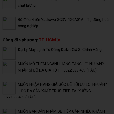
chất lượng
Bộ điều khiển Yaskawa SGDV-120A01A - Tự động hoá
công nghiệp
Cùng địa phương:
TP. HCM ➤
Đại Lý Máy Lạnh Tủ Đứng Daikin Giá Sỉ Chính Hãng
MUỐN MỞ THÊM NGÀNH HÀNG TĂNG LỢI NHUẬN? –
NHẬP SỈ ĐỒ DA GIÁ TỐT – 0822.879.469 (HẢO)
MUỐN NHẬP HÀNG GIÁ GỐC ĐỂ TỐI ƯU LỢI NHUẬN?
– ĐỒ DA SẢN XUẤT TRỰC TIẾP TẠI XƯỞNG –
0822.879.469 (HẢO)
MUỐN BÁN SẢN PHẨM DỄ TIẾP CẬN NHIỀU KHÁCH