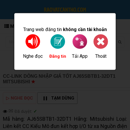
MENU
Trang web đăng tin
không cần tài khoản
Nghe đọc
Tải App
Thoát
Đăng tin
CC-LINK DÒNG NHẬP GIÁ TỐT AJ65SBTB1-32DT1
MITSUBISHI
★
MUA BÁN TẠI CẦN THƠ INFO
▷
NGHE ĐỌC
TẠM DỪNG
✉
Đã duyệt:
✓
Mã hàng: AJ65SBTB1-32DT1 Hãng: Mitsubishi Loại:
Liên kết CC Kiểu Mô đun kết hợp I/O từ xa Nguồn điện