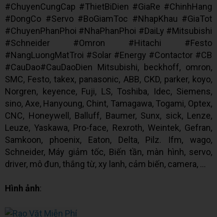
#ChuyenCungCap #ThietBiDien #GiaRe #ChinhHang
#DongCo #Servo #BoGiamToc #NhapKhau #GiaTot
#ChuyenPhanPhoi #NhaPhanPhoi #DaiLy #Mitsubishi
#Schneider #Omron #Hitachi #Festo
#NangLuongMatTroi #Solar #Energy #Contactor #CB
#CauDao#CauDaoDien Mitsubishi, beckhoff, omron,
SMC, Festo, takex, panasonic, ABB, CKD, parker, koyo,
Norgren, keyence, Fuji, LS, Toshiba, Idec, Siemens,
sino, Axe, Hanyoung, Chint, Tamagawa, Togami, Optex,
CNC, Honeywell, Balluff, Baumer, Sunx, sick, Lenze,
Leuze, Yaskawa, Pro-face, Rexroth, Weintek, Gefran,
Samkoon, phoenix, Eaton, Delta, Pilz. Ifm, wago,
Schneider, Máy giảm tốc, Biến tần, màn hình, servo,
driver, mô đun, thắng từ, xy lanh, cảm biến, camera, ...
Hình ảnh
: