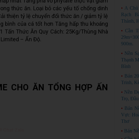
thấp nhất Tăng phá vỡ phytate thực vật giảm
ong thức ăn. Loại bỏ các yếu tố chống dinh
•
A Chủ
Rạch B
i thiện tỷ lệ chuyển đổi thức ăn / giảm tỷ lệ
Thành, 
ng bình của cá tốt hơn Tăng hấp thu khoáng
•
Cần T
o 1 Tấn Thức Ăn Quy Cách: 25Kg/Thùng Nhà
29m=300
 Limited – Ấn Độ.
900m.
•
Nền S
Thạnh M
Bình
•
Bán 2
Trinh, K
ME CHO ĂN TỔNG HỢP ẤN
•
Nền Đẹ
Trọ, Đầu
•
Bán Nề
Vực Ho
Thơ
✉ Chat Zalo
•
Bán N
•
Cần bá