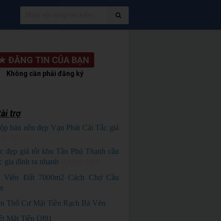
★
ĐĂNG TIN CỦA BẠN
Không cần phải đăng ký
ài trợ
ộp bán nền đẹp Vạn Phát Cái Tắc giá
HỦ NGỘP
c đẹp giá tốt khu Tân Phú Thạnh cần
c gia đình ra nhanh
HÀNG ĐẸP
 Viên Đất 7000m2 Cách Chợ Cầu
m
n Thổ Cư Mặt Tiền Rạch Bà Vèn
ệt Mặt Tiền Ql91