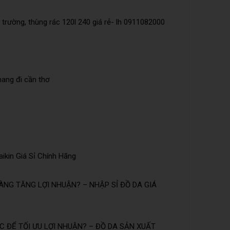
trường, thùng rác 120l 240 giá rẻ- lh 0911082000
mang đi cần thơ
ikin Giá Sỉ Chính Hãng
NG TĂNG LỢI NHUẬN? – NHẬP SỈ ĐỒ DA GIÁ
 ĐỂ TỐI ƯU LỢI NHUẬN? – ĐỒ DA SẢN XUẤT