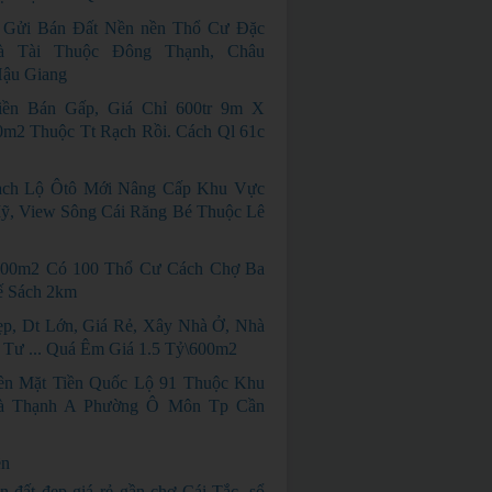
 Gửi Bán Đất Nền nền Thổ Cư Đặc
à Tài Thuộc Đông Thạnh, Châu
Hậu Giang
iền Bán Gấp, Giá Chỉ 600tr 9m X
m2 Thuộc Tt Rạch Rồi. Cách Ql 61c
ạch Lộ Ôtô Mới Nâng Cấp Khu Vực
ỹ, View Sông Cái Răng Bé Thuộc Lê
000m2 Có 100 Thổ Cư Cách Chợ Ba
ế Sách 2km
p, Dt Lớn, Giá Rẻ, Xây Nhà Ở, Nhà
 Tư ... Quá Êm Giá 1.5 Tỷ\600m2
n Mặt Tiền Quốc Lộ 91 Thuộc Khu
à Thạnh A Phường Ô Môn Tp Cần
ền
n đất đẹp giá rẻ gần chợ Cái Tắc, sổ