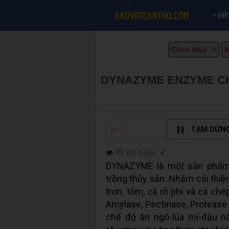
•
ĐI
DYNAZYME ENZYME C
BÁN TẠI CẦN THƠ INF
▷
NGHE ĐỌC
TẠM DỪN
✉
Đã duyệt:
✓
DYNAZYME là một sản phẩm
trồng thủy sản. Nhằm cải thiệ
trơn, tôm, cá rô phi và cá ché
Amylase, Pectinase, Protease 
chế độ ăn ngô-lúa mì-đậu n