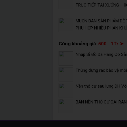
TRỰC TIẾP TẠI XƯỞNG – 08
MUỐN BÁN SẢN PHẨM DỄ 
PHÙ HỢP NHIỀU PHÂN KHÚC
Cùng khoảng giá:
500 - 1Tr ➤
Nhập Sỉ Đồ Da Hàng Có Sẵ
Thùng đựng rác bảo vệ môi 
Nền thổ cư sau lưng ĐH V
BÁN NỀN THỔ CƯ CAI RANG