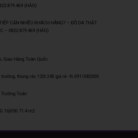
22.879.469 (HẢO)
TIẾP CẬN NHIỀU KHÁCH HÀNG? – ĐỒ DA THẬT
 – 0822.879.469 (HẢO)
n, Giao Hàng Toàn Quốc
trường, thùng rác 120l 240 giá rẻ- lh 0911082000
õ Trường Toán
 1tỷ050 71.4 m2