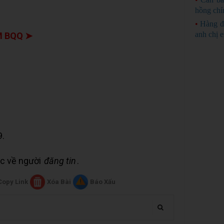
hồng chí
•
Hàng đ
anh chị 
 BQQ ➤
9.
uộc về người
đăng tin
.
Copy Link
Xóa Bài
Báo Xấu