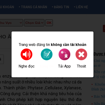
•
•
•
ỀU KHOẢN
TRANG CÁ NHÂN
ĐĂNG TIN
LIÊN HỆ
HO ĂN TỔNG HỢP ẤN ĐỘ
★
MUA
O
Trang web đăng tin
không cần tài khoản
Được t
G
•
Chủ ng
bao rẻ
C
Nghe đọc
Tải App
Thoát
Đăng tin
•
Nền cự
 enzyme tổng hợp chuyên dùng cho nuôi
xử lý việ
n năng suất ở nhiều loài khác nhau như cá da
•
Khuôn
p. Thành phần: Phytase ,Cellulase, Xylanase,
Đình 2k
Công dụng: Cải thiện khả năng tiêu hóa của
•
Bán Nề
ành Cho phép kết hợp nguyên liệu thô địa
•
Nền Bi