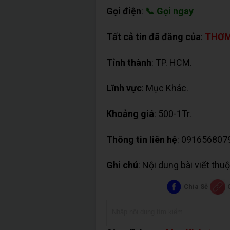
Gọi điện
:
📞 Gọi ngay
Tất cả tin đã đăng của
:
THƠM
Tỉnh thành
: TP. HCM.
Lĩnh vực
: Mục Khác.
Khoảng giá
: 500-1Tr.
Thông tin liên hệ
: 091656807
Ghi chú
: Nội dung bài viết th
Chia Sẻ