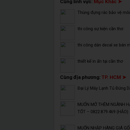
Cùng lĩnh vực:
Mục Khác ➤
Thùng đựng rác bảo vệ môi 
thi công sự kiện cần thơ
thi công dán decal xe bán 
thiết kế in ấn tại cần thơ
Cùng địa phương:
TP. HCM ➤
Đại Lý Máy Lạnh Tủ Đứng Da
MUỐN MỞ THÊM NGÀNH HÀ
TỐT – 0822.879.469 (HẢO)
MUỐN NHẬP HÀNG GIÁ GỐC