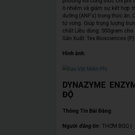
phương với công thức chi phí 
ô nhiễm và giảm sự kết hợp tr
dưỡng (ANF's) trong thức ăn. Cả
tử vong. Giúp trọng lượng tru
chất Liều dùng: 500gram ch
Sản Xuất: Tex Biosciences (P)
Hình ảnh
:
DYNAZYME ENZY
ĐỘ
Thông Tin Bài Đăng
:
Người
đăng tin
: THƠM BQQ |