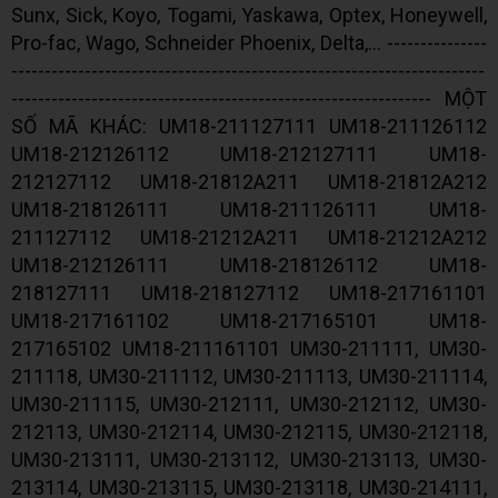
Sunx, Sick, Koyo, Togami, Yaskawa, Optex, Honeywell,
Pro-fac, Wago, Schneider Phoenix, Delta,... ---------------
-----------------------------------------------------------------------
--------------------------------------------------------------- MỘT
SỐ MÃ KHÁC: UM18-211127111 UM18-211126112
UM18-212126112 UM18-212127111 UM18-
212127112 UM18-21812A211 UM18-21812A212
UM18-218126111 UM18-211126111 UM18-
211127112 UM18-21212A211 UM18-21212A212
UM18-212126111 UM18-218126112 UM18-
218127111 UM18-218127112 UM18-217161101
UM18-217161102 UM18-217165101 UM18-
217165102 UM18-211161101 UM30-211111, UM30-
211118, UM30-211112, UM30-211113, UM30-211114,
UM30-211115, UM30-212111, UM30-212112, UM30-
212113, UM30-212114, UM30-212115, UM30-212118,
UM30-213111, UM30-213112, UM30-213113, UM30-
213114, UM30-213115, UM30-213118, UM30-214111,