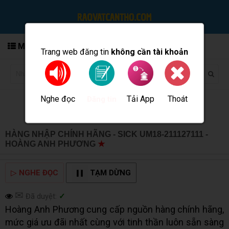
MENU
Trang web đăng tin
không cần tài khoản
Nghe đọc
Tải App
Thoát
Đăng tin
HÀNG NHẬP CHÍNH HÃNG - SICK UM18-211127111 -
HOÀNG ANH PHƯƠNG
★
MUA BÁN TẠI CẦN THƠ INFO
▷
NGHE ĐỌC
TẠM DỪNG
✉
Đã duyệt:
✓
Hoàng Anh Phương cung cấp nguồn hàng chính hãng,
mức giá ưu đãi nhất cùng với tinh thần luôn sẵn sàng