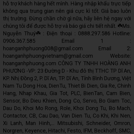
hỗ trợ khách hàng hết mình. Hàng nhập khẩu trực tiếp
không qua trung gian nên giá cực kì tốt. Giá bao luôn
thị trường. Đừng chần chờ gì nữa, hãy liên hệ ngay với
chúng tôi để được hỗ trợ và báo giá chi tiết nhất. ☘️Ms.
Nguyễn Thuý☘️ : Điện thoại : 0888.297.586 Hotline:
0906.367.585 Email 1 :
hoanganhphuong008@gmail.com Email 2:
hoanganhphuongvietnam@gmail.com Website:
hoanganhphuong.com CÔNG TY TNHH HOÀNG ANH
PHƯƠNG -VP: 23 Đường D - Khu đô thị TTHC TP Dĩ An,
KP. Nhị Đồng 2, P. Dĩ An, TP. Dĩ An, Tỉnh Bình Dương, Việt
Nam Tu Dong Hoa, DienTu, Thiet Bi Dien, Gia Re, Chinh
Hang, Nhap Khau, Gia Tot, PLC, BienTan, Cam Bien,
Sensor, Bo Dieu Khien, Dong Co, Servo, Bo Giam Toc,
Dau Do, Khoi Mo Rong, Role, Khoi Dong Tu, Bo Mach,
Contactor, CB, Cau Dao, Van Dien Tu, Co Khi, Khi Nen,
Xi Lanh, Man Hinh,... Mitsubishi, Schneider, Omron,
Norgren, Keyence, Hitachi, Festo, IFM, Beckhoff, SMC,