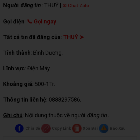
Người
đăng tin
: THUÝ |
✉ Chat Zalo
Gọi điện
:
📞 Gọi ngay
Tất cả tin đã đăng của
:
THUÝ ➤
Tỉnh thành
: Bình Dương.
Lĩnh vực
: Điện Máy.
Khoảng giá
: 500-1Tr.
Thông tin liên hệ
: 0888297586.
Ghi chú
: Nội dung thuộc về người
đăng tin
.
Chia Sẻ
Copy Link
Xóa Bài
Báo Xấu