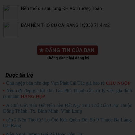
Nền thổ cư sau lưng ĐH Võ Trường Toán
BÁN NỀN THỔ CƯ CAI RANG 1tỷ050 71.4 m2
★
ĐĂNG TIN CỦA BẠN
Không cần phải đăng ký
Được tài trợ
•
Chủ ngộp bán nền đẹp Vạn Phát Cái Tắc giá bao rẻ
CHỦ NGỘP
•
Nền cực đẹp giá tốt khu Tân Phú Thạnh cần xử lý việc gia đình
ra nhanh
HÀNG ĐẸP
•
A Chủ Gửi Bán Đất Nền nền Đất Nạc Full Thổ Gần Chợ Thuộc
Đông Thành, Tx. Bình Minh, Vĩnh Long
•
cặp 2 Nền Thổ Cư Lộ Ôtô Kdc Quân Đội Số 9 Thuộc Ba Láng,
Cái Răng
•
Nền Nghĩ Dưỡng Giá Rẻ Hoặc Đầu Tư