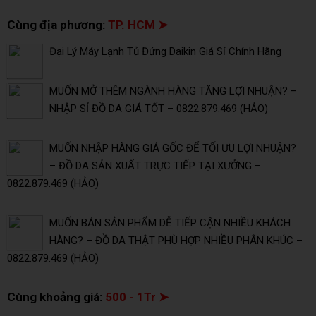
Cùng địa phương:
TP. HCM ➤
Đại Lý Máy Lạnh Tủ Đứng Daikin Giá Sỉ Chính Hãng
MUỐN MỞ THÊM NGÀNH HÀNG TĂNG LỢI NHUẬN? –
NHẬP SỈ ĐỒ DA GIÁ TỐT – 0822.879.469 (HẢO)
MUỐN NHẬP HÀNG GIÁ GỐC ĐỂ TỐI ƯU LỢI NHUẬN?
– ĐỒ DA SẢN XUẤT TRỰC TIẾP TẠI XƯỞNG –
0822.879.469 (HẢO)
MUỐN BÁN SẢN PHẨM DỄ TIẾP CẬN NHIỀU KHÁCH
HÀNG? – ĐỒ DA THẬT PHÙ HỢP NHIỀU PHÂN KHÚC –
0822.879.469 (HẢO)
Cùng khoảng giá:
500 - 1Tr ➤