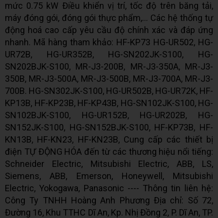
mức 0.75 kW Điều khiển vị trí, tốc độ trên băng tải,
máy đóng gói, đóng gói thực phẩm,... Các hệ thống tự
động hoá cao cấp yêu cầu độ chính xác và đáp ứng
nhanh. Mã hàng tham khảo: HF-KP73 HG-UR502, HG-
UR72B, HG-UR352B, HG-SN202JK-S100, HG-
SN202BJK-S100, MR-J3-200B, MR-J3-350A, MR-J3-
350B, MR-J3-500A, MR-J3-500B, MR-J3-700A, MR-J3-
700B. HG-SN302JK-S100, HG-UR502B, HG-UR72K, HF-
KP13B, HF-KP23B, HF-KP43B, HG-SN102JK-S100, HG-
SN102BJK-S100, HG-UR152B, HG-UR202B, HG-
SN152JK-S100, HG-SN152BJK-S100, HF-KP73B, HF-
KN13B, HF-KN23, HF-KN23B, Cung cấp các thiết bị
điện TỰ ĐỘNG HÓA đến từ các thương hiệu nổi tiếng:
Schneider Electric, Mitsubishi Electric, ABB, LS,
Siemens, ABB, Emerson, Honeywell, Mitsubishi
Electric, Yokogawa, Panasonic ---- Thông tin liên hệ:
Công Ty TNHH Hoàng Anh Phương Địa chỉ: Số 72,
Đường 16, Khu TTHC Dĩ An, Kp. Nhị Đồng 2, P. Dĩ An, TP.