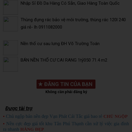
Nhập Sỉ Đồ Da Hàng Có Sẵn, Giao Hàng Toàn Quốc
Thùng đựng rác bảo vệ môi trường, thùng rác 120l 240
giá rẻ- lh 0911082000
Nền thổ cư sau lưng ĐH Võ Trường Toán
BÁN NỀN THỔ CƯ CAI RANG 1tỷ050 71.4 m2
★
ĐĂNG TIN CỦA BẠN
Không cần phải đăng ký
Được tài trợ
•
Chủ ngộp bán nền đẹp Vạn Phát Cái Tắc giá bao rẻ
CHỦ NGỘP
•
Nền cực đẹp giá tốt khu Tân Phú Thạnh cần xử lý việc gia đình
ra nhanh
HÀNG ĐẸP