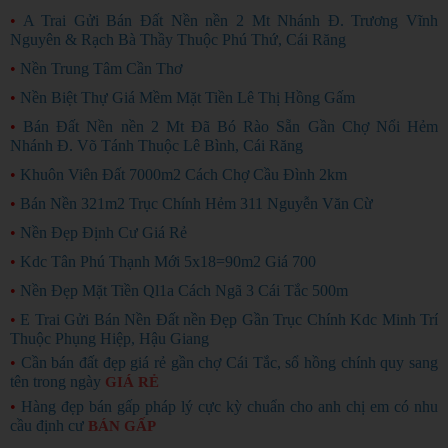
•
A Trai Gửi Bán Đất Nền nền 2 Mt Nhánh Đ. Trương Vĩnh
Nguyên & Rạch Bà Thầy Thuộc Phú Thứ, Cái Răng
•
Nền Trung Tâm Cần Thơ
•
Nền Biệt Thự Giá Mềm Mặt Tiền Lê Thị Hồng Gấm
•
Bán Đất Nền nền 2 Mt Đã Bó Rào Sẵn Gần Chợ Nổi Hẻm
Nhánh Đ. Võ Tánh Thuộc Lê Bình, Cái Răng
•
Khuôn Viên Đất 7000m2 Cách Chợ Cầu Đình 2km
•
Bán Nền 321m2 Trục Chính Hẻm 311 Nguyễn Văn Cừ
•
Nền Đẹp Định Cư Giá Rẻ
•
Kdc Tân Phú Thạnh Mới 5x18=90m2 Giá 700
•
Nền Đẹp Mặt Tiền Ql1a Cách Ngã 3 Cái Tắc 500m
•
E Trai Gửi Bán Nền Đất nền Đẹp Gần Trục Chính Kdc Minh Trí
Thuộc Phụng Hiệp, Hậu Giang
•
Cần bán đất đẹp giá rẻ gần chợ Cái Tắc, sổ hồng chính quy sang
tên trong ngày
GIÁ RẺ
•
Hàng đẹp bán gấp pháp lý cực kỳ chuẩn cho anh chị em có nhu
cầu định cư
BÁN GẤP