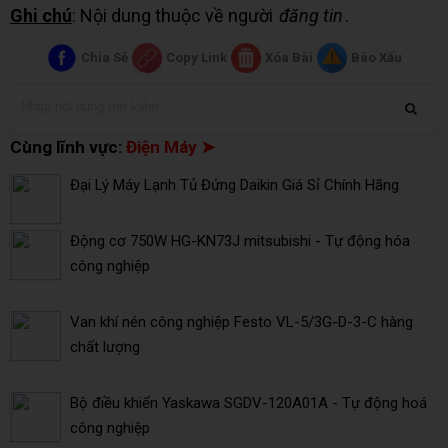
Ghi chú
: Nội dung thuộc về người
đăng tin
.
Chia Sẻ
Copy Link
Xóa Bài
Báo Xấu
Cùng lĩnh vực:
Điện Máy ➤
Đại Lý Máy Lạnh Tủ Đứng Daikin Giá Sỉ Chính Hãng
Động cơ 750W HG-KN73J mitsubishi - Tự động hóa
công nghiệp
Van khí nén công nghiệp Festo VL-5/3G-D-3-C hàng
chất lượng
Bộ điều khiển Yaskawa SGDV-120A01A - Tự động hoá
công nghiệp