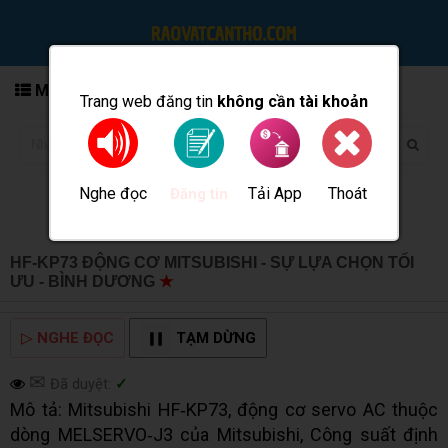
MENU
Trang web đăng tin
không cần tài khoản
Nghe đọc
Tải App
Thoát
Đăng tin
HF-KP73 ĐỘNG CƠ MITSUBISHI - SỰ LỰA CHỌN TỐI
ƯU - BÌNH DƯƠNG
★
MUA BÁN TẠI CẦN THƠ INFO
▷
NGHE ĐỌC
TẠM DỪNG
✉
Đã duyệt:
✓
Mô tả: Mitsubishi HF‑KP73, động cơ servo AC thuộc
dòng MELSERVO‑J3 của Mitsubishi, Công suất định