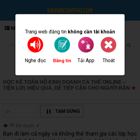
MENU
Trang web đăng tin
không cần tài khoản
Nghe đọc
Tải App
Thoát
Đăng tin
HỌC KẾ TOÁN HỘ KINH DOANH CÁ THỂ ONLINE –
TIỆN LỢI, HIỆU QUẢ, DỄ TIẾP CẬN CHO NGƯỜI BẬN
★
MUA BÁN TẠI CẦN THƠ INFO
▷
NGHE ĐỌC
TẠM DỪNG
✉
Đã duyệt:
✓
Bạn đi làm cả ngày và không thể tham gia các lớp học