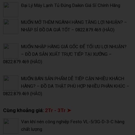
Đại Lý Máy Lạnh Tủ Đứng Daikin Giá Sỉ Chính Hãng
MUỐN MỞ THÊM NGÀNH HÀNG TĂNG LỢI NHUẬN? –
NHẬP SỈ ĐỒ DA GIÁ TỐT – 0822.879.469 (HẢO)
MUỐN NHẬP HÀNG GIÁ GỐC ĐỂ TỐI ƯU LỢI NHUẬN?
– ĐỒ DA SẢN XUẤT TRỰC TIẾP TẠI XƯỞNG –
0822.879.469 (HẢO)
MUỐN BÁN SẢN PHẨM DỄ TIẾP CẬN NHIỀU KHÁCH
HÀNG? – ĐỒ DA THẬT PHÙ HỢP NHIỀU PHÂN KHÚC –
0822.879.469 (HẢO)
Cùng khoảng giá:
2Tr - 3Tr ➤
Van khí nén công nghiệp Festo VL-5/3G-D-3-C hàng
chất lượng