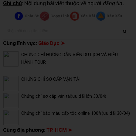
Ghi chú
: Nội dung bài viết thuộc về người
đăng tin
.
Chia Sẻ
Copy Link
Xóa Bài
Báo Xấu
Cùng lĩnh vực:
Giáo Dục ➤
CHỨNG CHỈ HƯỚNG DẪN VIÊN DU LỊCH VÀ ĐIỀU
HÀNH TOUR
CHỨNG CHỈ SƠ CẤP VẬN TẢI
Chứng chỉ sơ cấp vận tải(ưu đãi lớn 30/04)
Chứng chỉ bảo mẫu cấp tốc online 100%(ưu đãi 30/04)
Cùng địa phương:
TP. HCM ➤