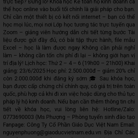
trực tiếp? Đừng lo! Khóa học Kế toán hộ kinh doanh cá
thể học online vào buổi tối chính là giải pháp cho bạn.
Chỉ cần một thiết bị có kết nối internet – bạn có thể
học mọi lúc, mọi nơi Lớp học tương tác trực tuyến qua
Zoom – giảng viên hướng dẫn chi tiết từng bước Tài
liệu được gửi đầy đủ, có bài tập thực hành, file mẫu
Excel – học là làm được ngay Không cần phải nghỉ
làm – không cần tốn chi phí đi lại – không giới hạn vị
trí địa lý! Lịch học: Thứ 2 – 4 – 6 (19h00 – 21h00) Khai
giảng: 23/6/2025 Học phí: 2.500.000đ – giảm 20% chỉ
còn 2.000.000đ khi đăng ký sớm 🎓 Sau khóa học,
bạn được cấp chứng chỉ chính quy, có giá trị trên toàn
quốc, phù hợp cả khi đi xin việc hoặc dùng cho thủ tục
pháp lý hộ kinh doanh. Nếu bạn cần thêm thông tin chi
tiết về khóa học, vui lòng liên hệ: Hotline/Zalo:
0773690003 (Ms Phượng – Phòng tuyển sinh đào tạo
Fanpage: Công Ty Cổ Phần Giáo Dục Việt Nam Email:
nguyenphuong@giaoducvietnam.edu.vn Địa Chỉ Các