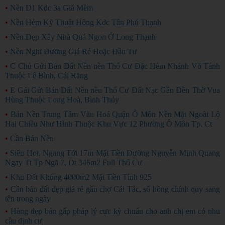
•
Nền D1 Kdc 3a Giá Mềm
•
Nền Hẻm Kỹ Thuật Hông Kdc Tân Phú Thạnh
•
Nền Đẹp Xây Nhà Quá Ngon Ở Long Thạnh
•
Nền Nghĩ Dưỡng Giá Rẻ Hoặc Đầu Tư
•
C Chủ Gửi Bán Đất Nền nền Thổ Cư Đặc Hẻm Nhánh Võ Tánh
Thuộc Lê Bình, Cái Răng
•
E Gái Gửi Bán Đất Nền nền Thổ Cư Đất Nạc Gần Đền Thờ Vua
Hùng Thuộc Long Hoà, Bình Thủy
•
Bán Nền Trung Tâm Văn Hoá Quận Ô Môn Nền Mặt Ngoài Lộ
Hai Chiều Như Hình Thuộc Khu Vực 12 Phường Ô Môn Tp. Ct
•
Cần Bán Nền
•
Siêu Hot. Ngang Tới 17m Mặt Tiền Đường Nguyễn Minh Quang
Ngay Tt Tp Ngã 7, Dt 346m2 Full Thổ Cư
•
Khu Đất Khủng 4000m2 Mặt Tiền Tình 925
•
Cần bán đất đẹp giá rẻ gần chợ Cái Tắc, sổ hồng chính quy sang
tên trong ngày
GIÁ RẺ
•
Hàng đẹp bán gấp pháp lý cực kỳ chuẩn cho anh chị em có nhu
cầu định cư
BÁN GẤP