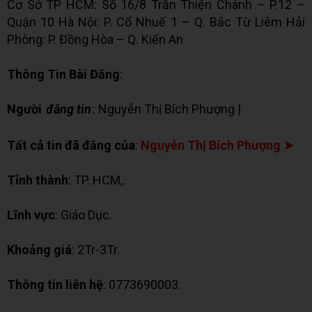
Cơ Sở TP HCM: Số 16/8 Trần Thiện Chánh – P.12 –
Quận 10 Hà Nội: P. Cổ Nhuế 1 – Q. Bắc Từ Liêm Hải
Phòng: P. Đồng Hòa – Q. Kiến An
Thông Tin Bài Đăng
:
Người
đăng tin
: Nguyễn Thị Bích Phượng |
✉ Chat Zalo
Tất cả tin đã đăng của
:
Nguyễn Thị Bích Phượng ➤
Tỉnh thành
: TP. HCM,.
Lĩnh vực
: Giáo Dục.
Khoảng giá
: 2Tr-3Tr.
Thông tin liên hệ
: 0773690003.