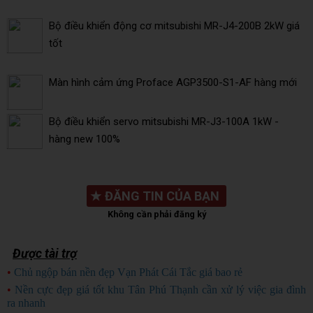
Bộ điều khiển động cơ mitsubishi MR-J4-200B 2kW giá
tốt
Màn hình cảm ứng Proface AGP3500-S1-AF hàng mới
Bộ điều khiển servo mitsubishi MR-J3-100A 1kW -
hàng new 100%
★
ĐĂNG TIN CỦA BẠN
Không cần phải đăng ký
Được tài trợ
•
Chủ ngộp bán nền đẹp Vạn Phát Cái Tắc giá bao rẻ
CHỦ NGỘP
•
Nền cực đẹp giá tốt khu Tân Phú Thạnh cần xử lý việc gia đình
ra nhanh
HÀNG ĐẸP