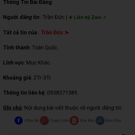
Thông Tin Bài Đăng
:
Người
đăng tin
: Trần Đức |
★ Liên hệ Zalo ✓
Tất cả tin của
:
Trần Đức ➤
Tỉnh thành
: Toàn Quốc.
Lĩnh vực
: Mục Khác.
Khoảng giá
: 2Tr-3Tr.
Thông tin liên hệ
: 0938371389.
Ghi chú
: Nội dung bài viết thuộc về người
đăng tin
.
Chia Sẻ
Copy Link
Xóa Bài
Báo Xấu