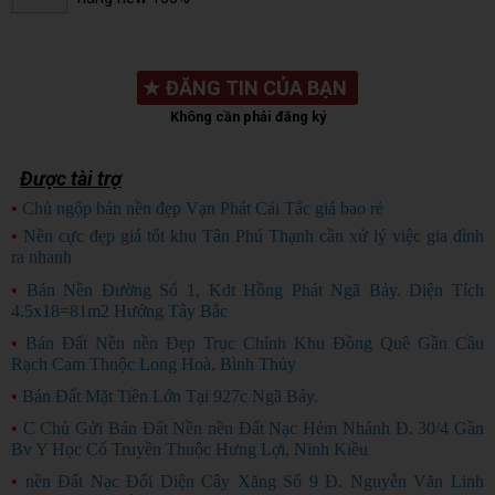
★
ĐĂNG TIN CỦA BẠN
Không cần phải đăng ký
Được tài trợ
•
Chủ ngộp bán nền đẹp Vạn Phát Cái Tắc giá bao rẻ
CHỦ NGỘP
•
Nền cực đẹp giá tốt khu Tân Phú Thạnh cần xử lý việc gia đình
ra nhanh
HÀNG ĐẸP
•
Bán Nền Đường Số 1, Kdt Hồng Phát Ngã Bảy. Diện Tích
4.5x18=81m2 Hướng Tây Bắc
•
Bán Đất Nền nền Đẹp Trục Chính Khu Đồng Quê Gần Cầu
Rạch Cam Thuộc Long Hoà, Bình Thủy
•
Bán Đất Mặt Tiền Lớn Tại 927c Ngã Bảy.
•
C Chủ Gửi Bán Đất Nền nền Đất Nạc Hẻm Nhánh Đ. 30/4 Gần
Bv Y Học Cổ Truyền Thuộc Hưng Lợi, Ninh Kiều
•
nền Đất Nạc Đối Diện Cây Xăng Số 9 Đ. Nguyễn Văn Linh