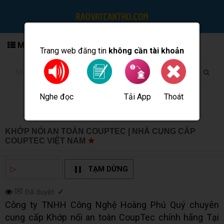
MENU
Trang web đăng tin
không cần tài khoản
Nghe đọc
Tải App
Thoát
Đăng tin
KHỚP NỐI AN TOÀN COUPTEC | NHÀ CUNG CẤP
COUPTEC VIỆT NAM
★
MUA BÁN TẠI CẦN THƠ INFO
▷
NGHE ĐỌC
TẠM DỪNG
✉
Đã duyệt:
✓
Công ty TNHH Công Nghệ Hoàng Phú Quý chuyên
cung cấp Khớp nối an toàn CoupTec chính hãng Tại