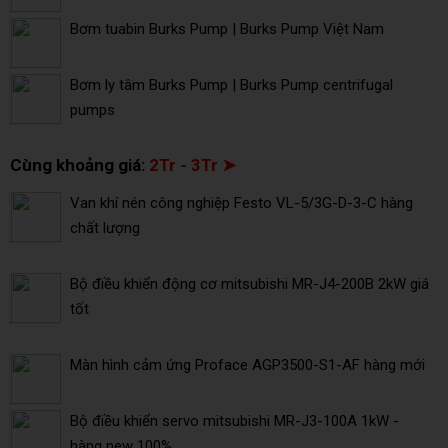
Bơm tuabin Burks Pump | Burks Pump Việt Nam
Bơm ly tâm Burks Pump | Burks Pump centrifugal
pumps
Cùng khoảng giá:
2Tr - 3Tr ➤
Van khí nén công nghiệp Festo VL-5/3G-D-3-C hàng
chất lượng
Bộ điều khiển động cơ mitsubishi MR-J4-200B 2kW giá
tốt
Màn hình cảm ứng Proface AGP3500-S1-AF hàng mới
Bộ điều khiển servo mitsubishi MR-J3-100A 1kW -
hàng new 100%