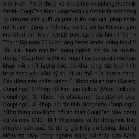
Việt Nam. *Giới thiệu về CoupTec Kupplungstechnik
GmbH CoupTec Kupplungstechnik GmbH là một công
ty chuyên sản xuất và phát triển các giải pháp khớp
nối truyền động chính xác, có trụ sở tại Maintal, gần
Frankfurt am Main, CHLB Đức. Lịch sử hình thành •
Thành lập năm 2014 bởi ông Peter Wadel cùng hai đối
tác giàu kinh nghiệm trong ngành cơ khí và truyền
động. • CoupTec ra đời với mục tiêu cung cấp các loại
khớp nối chất lượng cao, có khả năng tùy biến linh
hoạt theo yêu cầu kỹ thuật cụ thể của khách hàng.
Các dòng sản phẩm chính: 1. Khớp nối an toàn (Safety
Couplings) 2. Khớp nối kim loại bellow (Metal Bellows
Couplings) 3. Khớp nối elastomer (Elastomer Jaw
Couplings) 4. Khớp nối từ tính (Magnetic Couplings)
*Ứng dụng của Khớp nối an toàn CoupTec Máy công
cụ và máy CNC Hệ thống robot và tự động hóa Dây
chuyền sản xuất và đóng gói Máy đo lường, thiết bị
kiểm tra Máy công nghiệp nặng và máy vận hành