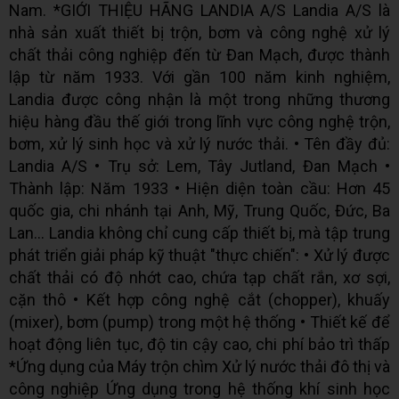
Nam. *GIỚI THIỆU HÃNG LANDIA A/S Landia A/S là
nhà sản xuất thiết bị trộn, bơm và công nghệ xử lý
chất thải công nghiệp đến từ Đan Mạch, được thành
lập từ năm 1933. Với gần 100 năm kinh nghiệm,
Landia được công nhận là một trong những thương
hiệu hàng đầu thế giới trong lĩnh vực công nghệ trộn,
bơm, xử lý sinh học và xử lý nước thải. • Tên đầy đủ:
Landia A/S • Trụ sở: Lem, Tây Jutland, Đan Mạch •
Thành lập: Năm 1933 • Hiện diện toàn cầu: Hơn 45
quốc gia, chi nhánh tại Anh, Mỹ, Trung Quốc, Đức, Ba
Lan... Landia không chỉ cung cấp thiết bị, mà tập trung
phát triển giải pháp kỹ thuật "thực chiến": • Xử lý được
chất thải có độ nhớt cao, chứa tạp chất rắn, xơ sợi,
cặn thô • Kết hợp công nghệ cắt (chopper), khuấy
(mixer), bơm (pump) trong một hệ thống • Thiết kế để
hoạt động liên tục, độ tin cậy cao, chi phí bảo trì thấp
*Ứng dụng của Máy trộn chìm Xử lý nước thải đô thị và
công nghiệp Ứng dụng trong hệ thống khí sinh học