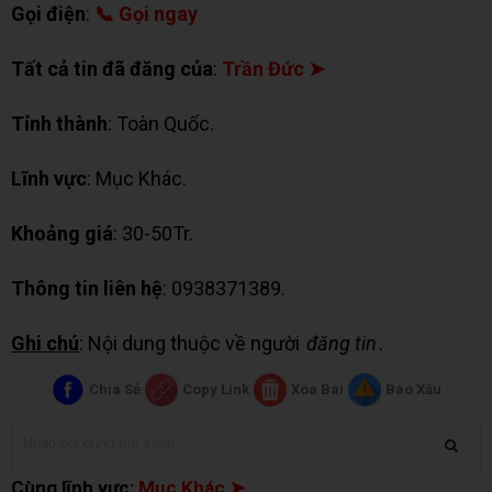
Gọi điện
:
📞 Gọi ngay
Tất cả tin đã đăng của
:
Trần Đức ➤
Tỉnh thành
: Toàn Quốc.
Lĩnh vực
: Mục Khác.
Khoảng giá
: 30-50Tr.
Thông tin liên hệ
: 0938371389.
Ghi chú
: Nội dung thuộc về người
đăng tin
.
Chia Sẻ
Copy Link
Xóa Bài
Báo Xấu
Cùng lĩnh vực:
Mục Khác ➤