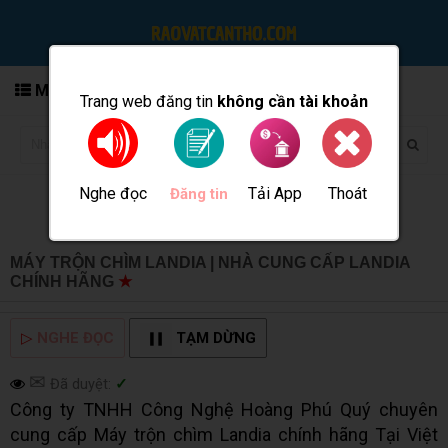
MENU
Trang web đăng tin
không cần tài khoản
Nghe đọc
Tải App
Thoát
Đăng tin
MÁY TRỘN CHÌM LANDIA | NHÀ CUNG CẤP LANDIA
CHÍNH HÃNG
★
MUA BÁN TẠI CẦN THƠ INFO
▷
NGHE ĐỌC
TẠM DỪNG
✉
Đã duyệt:
✓
Công ty TNHH Công Nghệ Hoàng Phú Quý chuyên
cung cấp Máy trộn chìm Landia chính hãng Tại Việt