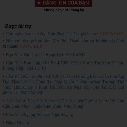
★
ĐĂNG TIN CỦA BẠN
Không cần phải đăng ký
Được tài trợ
•
Chủ ngộp bán nền đẹp Vạn Phát Cái Tắc giá bao rẻ
CHỦ NGỘP
•
Nền cực đẹp giá tốt khu Tân Phú Thạnh cần xử lý việc gia đình
ra nhanh
HÀNG ĐẸP
•
Bán Nền Thổ Cư Cai Rang 1tỷ050 71.4 M2
•
Cần Tiền Bán Gấp, Giá Rẻ 4.700m2 Đất Vườn Tại Bình Thành,
Phụng Hiệp. Giá 1,1 Tỷ
•
Cần Bán Nền 6×28m Có 120 Thổ Cư Đường Kênh Đào Phường
Đại Thành Cách Công Ty Giáp Quán Thăng,trường Trương Thế
Vinh 1km Chạy 5 Phút Tới Bên Xe Ngã Bảy Oto Tới Đất Giá
480tr Lh 0349754924
•
A Chủ Gửi Bán Đất Nền nền Đất Nạc Mt Đường Tỉnh 909 Gần
Cầu Giáo Mẹo Thuộc Tam Bình, Vĩnh Long
•
Bán Nền Ngang Bến Xe Ngã Bảy,hg
•
Đăng Nhanh