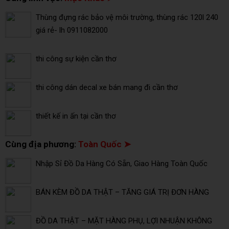
Thùng đựng rác bảo vệ môi trường, thùng rác 120l 240
giá rẻ- lh 0911082000
thi công sự kiện cần thơ
thi công dán decal xe bán mang đi cần thơ
thiết kế in ấn tại cần thơ
Cùng địa phương:
Toàn Quốc ➤
Nhập Sỉ Đồ Da Hàng Có Sẵn, Giao Hàng Toàn Quốc
BÁN KÈM ĐỒ DA THẬT – TĂNG GIÁ TRỊ ĐƠN HÀNG
ĐỒ DA THẬT – MẶT HÀNG PHỤ, LỢI NHUẬN KHÔNG