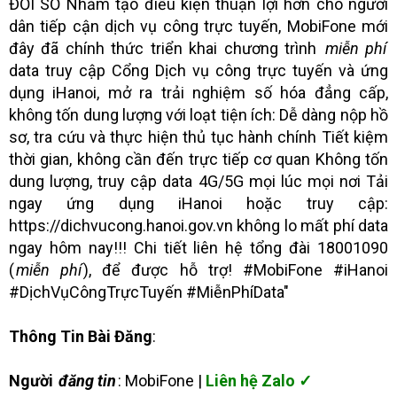
ĐỔI SỐ Nhằm tạo điều kiện thuận lợi hơn cho người
dân tiếp cận dịch vụ công trực tuyến, MobiFone mới
đây đã chính thức triển khai chương trình
miễn phí
data truy cập Cổng Dịch vụ công trực tuyến và ứng
dụng iHanoi, mở ra trải nghiệm số hóa đẳng cấp,
không tốn dung lượng với loạt tiện ích: Dễ dàng nộp hồ
sơ, tra cứu và thực hiện thủ tục hành chính Tiết kiệm
thời gian, không cần đến trực tiếp cơ quan Không tốn
dung lượng, truy cập data 4G/5G mọi lúc mọi nơi Tải
ngay ứng dụng iHanoi hoặc truy cập:
https://dichvucong.hanoi.gov.vn không lo mất phí data
ngay hôm nay!!! Chi tiết liên hệ tổng đài 18001090
(
miễn phí
), để được hỗ trợ! #MobiFone #iHanoi
#DịchVụCôngTrựcTuyến #MiễnPhíData"
Thông Tin Bài Đăng
:
Người
đăng tin
: MobiFone |
Liên hệ Zalo ✓