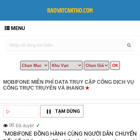
MENU
MOBIFONE MIỄN PHÍ DATA TRUY CẬP CỔNG DỊCH VỤ
CÔNG TRỰC TRUYẾN VÀ IHANOI
★
MUA BÁN TẠI CẦN
THƠ INFO
▷
NGHE ĐỌC
TẠM DỪNG
✉
Đã duyệt:
✓
"MOBIFONE ĐỒNG HÀNH CÙNG NGƯỜI DÂN CHUYỂN