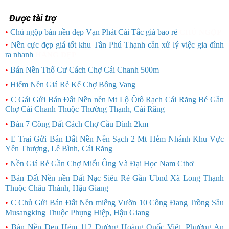
Được tài trợ
•
Chủ ngộp bán nền đẹp Vạn Phát Cái Tắc giá bao rẻ
CHỦ NGỘP
•
Nền cực đẹp giá tốt khu Tân Phú Thạnh cần xử lý việc gia đình
ra nhanh
HÀNG ĐẸP
•
Bán Nền Thổ Cư Cách Chợ Cái Chanh 500m
•
Hiếm Nền Giá Rẻ Kế Chợ Bông Vang
•
C Gái Gửi Bán Đất Nền nền Mt Lộ Ôtô Rạch Cái Răng Bé Gần
Chợ Cái Chanh Thuộc Thường Thạnh, Cái Răng
•
Bán 7 Công Đất Cách Chợ Cầu Đình 2km
•
E Trai Gửi Bán Đất Nền Nền Sạch 2 Mt Hẻm Nhánh Khu Vực
Yên Thượng, Lê Bình, Cái Răng
•
Nền Giá Rẻ Gần Chợ Miểu Ông Và Đại Học Nam Cthơ
•
Bán Đất Nền nền Đất Nạc Siêu Rẻ Gần Ubnd Xã Long Thạnh
Thuộc Châu Thành, Hậu Giang
•
C Chủ Gửi Bán Đất Nền miếng Vườn 10 Công Đang Trồng Sầu
Musangking Thuộc Phụng Hiệp, Hậu Giang
•
Bán Nền Đẹp Hẻm 112 Đường Hoàng Quốc Việt, Phường An