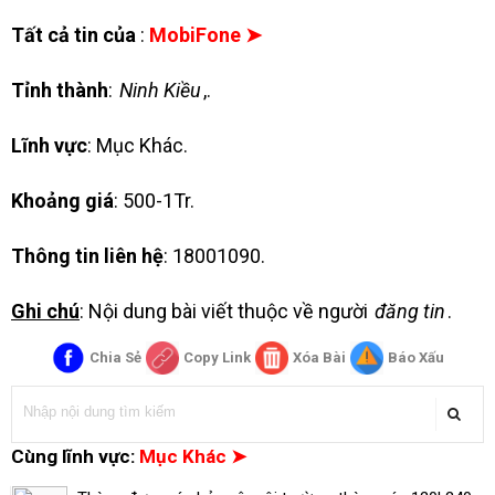
Tất cả tin của
:
MobiFone ➤
Tỉnh thành
:
Ninh Kiều
,.
Lĩnh vực
: Mục Khác.
Khoảng giá
: 500-1Tr.
Thông tin liên hệ
: 18001090.
Ghi chú
: Nội dung bài viết thuộc về người
đăng tin
.
Chia Sẻ
Copy Link
Xóa Bài
Báo Xấu
Cùng lĩnh vực:
Mục Khác ➤