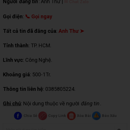
Người
đăng tin
: Anh Thư |
✉ Chat Zalo
Gọi điện
:
📞 Gọi ngay
Tất cả tin đã đăng của
:
Anh Thư ➤
Tỉnh thành
: TP. HCM.
Lĩnh vực
: Công Nghệ.
Khoảng giá
: 500-1Tr.
Thông tin liên hệ
: 0385805224.
Ghi chú
: Nội dung thuộc về người
đăng tin
.
Chia Sẻ
Copy Link
Xóa Bài
Báo Xấu