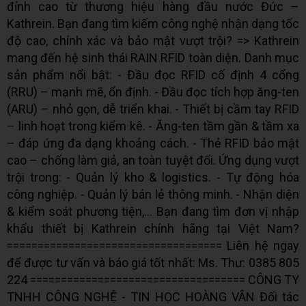
đỉnh cao từ thương hiệu hàng đầu nước Đức –
Kathrein. Bạn đang tìm kiếm công nghệ nhận dạng tốc
độ cao, chính xác và bảo mật vượt trội? => Kathrein
mang đến hệ sinh thái RAIN RFID toàn diện. Danh mục
sản phẩm nổi bật: - Đầu đọc RFID cố định 4 cổng
(RRU) – mạnh mẽ, ổn định. - Đầu đọc tích hợp ăng-ten
(ARU) – nhỏ gọn, dễ triển khai. - Thiết bị cầm tay RFID
– linh hoạt trong kiểm kê. - Ăng-ten tầm gần & tầm xa
– đáp ứng đa dạng khoảng cách. - Thẻ RFID bảo mật
cao – chống làm giả, an toàn tuyệt đối. Ứng dụng vượt
trội trong: - Quản lý kho & logistics. - Tự động hóa
công nghiệp. - Quản lý bán lẻ thông minh. - Nhận diện
& kiểm soát phương tiện,… Bạn đang tìm đơn vị nhập
khẩu thiết bị Kathrein chính hãng tại Việt Nam?
=================================== Liên hệ ngay
để được tư vấn và báo giá tốt nhất: ‍Ms. Thư: 0385 805
224 =================================== CÔNG TY
TNHH CÔNG NGHỆ - TIN HỌC HOÀNG VÂN Đối tác