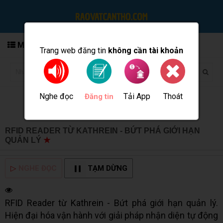
MENU
Trang web đăng tin
không cần tài khoản
Nghe đọc
Tải App
Thoát
Đăng tin
RFID READER TỪ KATHREIN - BỨT PHÁ GIỚI HẠN
QUẢN LÝ
★
MUA BÁN TẠI CẦN THƠ INFO
▷
NGHE ĐỌC
TẠM DỪNG
RFID Reader từ Kathrein - Bứt phá giới hạn quản lý.
Hiện đại hóa vận hành với giải pháp nhận diện tự động