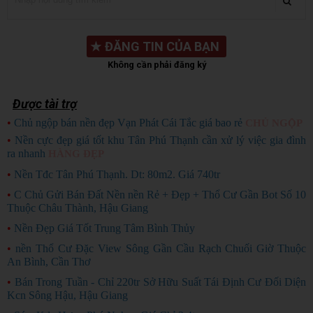
★
ĐĂNG TIN CỦA BẠN
Không cần phải đăng ký
Được tài trợ
•
Chủ ngộp bán nền đẹp Vạn Phát Cái Tắc giá bao rẻ
CHỦ NGỘP
•
Nền cực đẹp giá tốt khu Tân Phú Thạnh cần xử lý việc gia đình
ra nhanh
HÀNG ĐẸP
•
Nền Tđc Tân Phú Thạnh. Dt: 80m2. Giá 740tr
•
C Chủ Gửi Bán Đất Nền nền Rẻ + Đẹp + Thổ Cư Gần Bot Số 10
Thuộc Châu Thành, Hậu Giang
•
Nền Đẹp Giá Tốt Trung Tâm Bình Thủy
•
nền Thổ Cư Đặc View Sông Gần Cầu Rạch Chuối Giờ Thuộc
An Bình, Cần Thơ
•
Bán Trong Tuần - Chỉ 220tr Sở Hữu Suất Tái Định Cư Đối Diện
Kcn Sông Hậu, Hậu Giang