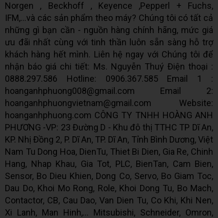
Norgen , Beckhoff , Keyence ,Pepperl + Fuchs,
IFM,...và các sản phẩm theo máy? Chúng tôi có tất cả
những gì bạn cần - nguồn hàng chính hãng, mức giá
ưu đãi nhất cùng với tinh thần luôn sẵn sàng hỗ trợ
khách hàng hết mình. Liên hệ ngay với Chúng tôi để
nhận báo giá chi tiết: Ms. Nguyễn Thuý Điện thoại :
0888.297.586 Hotline: 0906.367.585 Email 1 :
hoanganhphuong008@gmail.com Email 2:
hoanganhphuongvietnam@gmail.com Website:
hoanganhphuong.com CÔNG TY TNHH HOÀNG ANH
PHƯƠNG -VP: 23 Đường D - Khu đô thị TTHC TP Dĩ An,
KP. Nhị Đồng 2, P. Dĩ An, TP. Dĩ An, Tỉnh Bình Dương, Việt
Nam Tu Dong Hoa, DienTu, Thiet Bi Dien, Gia Re, Chinh
Hang, Nhap Khau, Gia Tot, PLC, BienTan, Cam Bien,
Sensor, Bo Dieu Khien, Dong Co, Servo, Bo Giam Toc,
Dau Do, Khoi Mo Rong, Role, Khoi Dong Tu, Bo Mach,
Contactor, CB, Cau Dao, Van Dien Tu, Co Khi, Khi Nen,
Xi Lanh, Man Hinh,... Mitsubishi, Schneider, Omron,