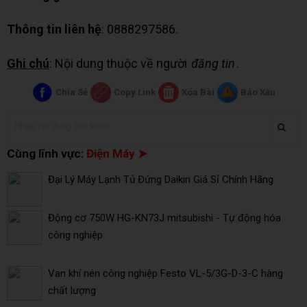
Thông tin liên hệ
: 0888297586.
Ghi chú
: Nội dung thuộc về người
đăng tin
.
Chia Sẻ
Copy Link
Xóa Bài
Báo Xấu
Cùng lĩnh vực:
Điện Máy ➤
Đại Lý Máy Lạnh Tủ Đứng Daikin Giá Sỉ Chính Hãng
Động cơ 750W HG-KN73J mitsubishi - Tự động hóa
công nghiệp
Van khí nén công nghiệp Festo VL-5/3G-D-3-C hàng
chất lượng