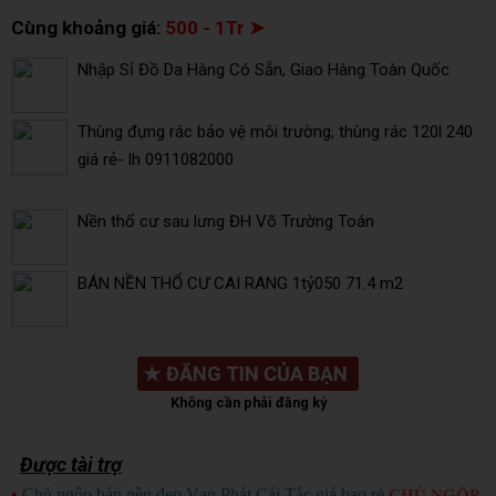
Cùng khoảng giá:
500 - 1Tr ➤
Nhập Sỉ Đồ Da Hàng Có Sẵn, Giao Hàng Toàn Quốc
Thùng đựng rác bảo vệ môi trường, thùng rác 120l 240
giá rẻ- lh 0911082000
Nền thổ cư sau lưng ĐH Võ Trường Toán
BÁN NỀN THỔ CƯ CAI RANG 1tỷ050 71.4 m2
★
ĐĂNG TIN CỦA BẠN
Không cần phải đăng ký
Được tài trợ
•
Chủ ngộp bán nền đẹp Vạn Phát Cái Tắc giá bao rẻ
CHỦ NGỘP