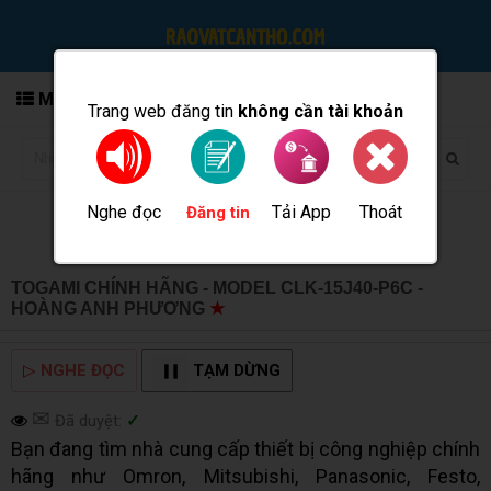
MENU
Trang web đăng tin
không cần tài khoản
Nghe đọc
Tải App
Thoát
Đăng tin
TOGAMI CHÍNH HÃNG - MODEL CLK-15J40-P6C -
HOÀNG ANH PHƯƠNG
★
MUA BÁN TẠI CẦN THƠ INFO
▷
NGHE ĐỌC
TẠM DỪNG
✉
Đã duyệt:
✓
Bạn đang tìm nhà cung cấp thiết bị công nghiệp chính
hãng như Omron, Mitsubishi, Panasonic, Festo,