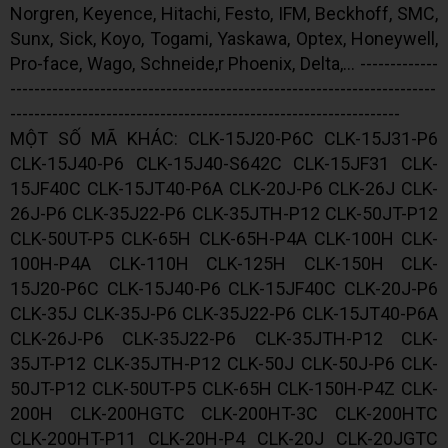
Norgren, Keyence, Hitachi, Festo, IFM, Beckhoff, SMC,
Sunx, Sick, Koyo, Togami, Yaskawa, Optex, Honeywell,
Pro-face, Wago, Schneide,r Phoenix, Delta,... -------------
-----------------------------------------------------------------------
-----------------------------------------------------------------
MỘT SỐ MÃ KHÁC: CLK-15J20-P6C CLK-15J31-P6
CLK-15J40-P6 CLK-15J40-S642C CLK-15JF31 CLK-
15JF40C CLK-15JT40-P6A CLK-20J-P6 CLK-26J CLK-
26J-P6 CLK-35J22-P6 CLK-35JTH-P12 CLK-50JT-P12
CLK-50UT-P5 CLK-65H CLK-65H-P4A CLK-100H CLK-
100H-P4A CLK-110H CLK-125H CLK-150H CLK-
15J20-P6C CLK-15J40-P6 CLK-15JF40C CLK-20J-P6
CLK-35J CLK-35J-P6 CLK-35J22-P6 CLK-15JT40-P6A
CLK-26J-P6 CLK-35J22-P6 CLK-35JTH-P12 CLK-
35JT-P12 CLK-35JTH-P12 CLK-50J CLK-50J-P6 CLK-
50JT-P12 CLK-50UT-P5 CLK-65H CLK-150H-P4Z CLK-
200H CLK-200HGTC CLK-200HT-3C CLK-200HTC
CLK-200HT-P11 CLK-20H-P4 CLK-20J CLK-20JGTC