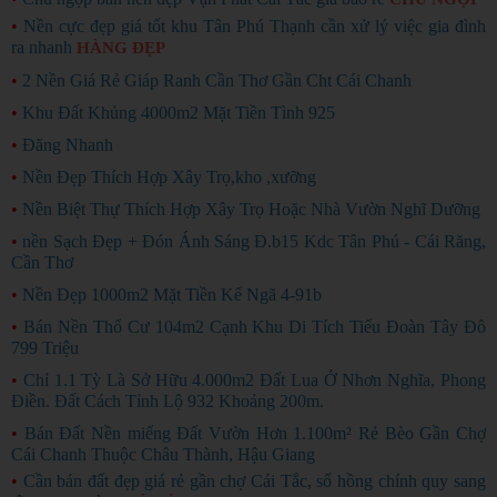
•
Nền cực đẹp giá tốt khu Tân Phú Thạnh cần xử lý việc gia đình
ra nhanh
HÀNG ĐẸP
•
2 Nền Giá Rẻ Giáp Ranh Cần Thơ Gần Cht Cái Chanh
•
Khu Đất Khủng 4000m2 Mặt Tiền Tình 925
•
Đăng Nhanh
•
Nền Đẹp Thích Hợp Xây Trọ,kho ,xưỡng
•
Nền Biệt Thự Thích Hợp Xây Trọ Hoặc Nhà Vườn Nghĩ Dưỡng
•
nền Sạch Đẹp + Đón Ánh Sáng Đ.b15 Kdc Tân Phú - Cái Răng,
Cần Thơ
•
Nền Đẹp 1000m2 Mặt Tiền Kế Ngã 4-91b
•
Bán Nền Thổ Cư 104m2 Cạnh Khu Di Tích Tiểu Đoàn Tây Đô
799 Triệu
•
Chỉ 1.1 Tỳ Là Sở Hữu 4.000m2 Đất Lua Ở Nhơn Nghĩa, Phong
Điền. Đất Cách Tỉnh Lộ 932 Khoảng 200m.
•
Bán Đất Nền miếng Đất Vườn Hơn 1.100m² Rẻ Bèo Gần Chợ
Cái Chanh Thuộc Châu Thành, Hậu Giang
•
Cần bán đất đẹp giá rẻ gần chợ Cái Tắc, sổ hồng chính quy sang