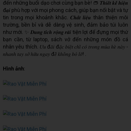
đến những buổi dạo chơi cùng bạn bè! 👝 𝑻𝒉𝒊𝒆̂́𝒕 𝒌𝒆̂́ 𝒉𝒊𝒆̣̂𝒏
đ𝒂̣𝒊 phù hợp với mọi phong cách, giúp bạn nổi bật và tự
tin trong mọi khoảnh khắc. 𝑪𝒉𝒂̂́𝒕 𝒍𝒊𝒆̣̂𝒖 thân thiện môi
trường, bền bỉ và dễ dàng vệ sinh, đảm bảo túi luôn
như mới. ✨ 𝑫𝒖𝒏𝒈 𝒕𝒊́𝒄𝒉 𝒓𝒐̣̂𝒏𝒈 𝒓𝒂̃𝒊 tiện lợi để đựng mọi thứ
bạn cần, từ laptop, sách vở đến những món đồ cá
nhân yêu thích. 𝑈̛𝑢 đ𝑎̃𝑖 đ𝑎̣̆𝑐 𝑏𝑖𝑒̣̂𝑡 𝑐ℎ𝑖̉ 𝑐𝑜́ 𝑡𝑟𝑜𝑛𝑔 𝑚𝑢̀𝑎 ℎ𝑒̀ 𝑛𝑎̀𝑦 -
𝑛ℎ𝑎𝑛ℎ 𝑡𝑎𝑦 𝑠𝑜̛̉ ℎ𝑢̛̃𝑢 𝑛𝑔𝑎𝑦 đ𝑒̂̉ 𝑘ℎ𝑜̂𝑛𝑔 𝑏𝑜̉ 𝑙𝑜̛̃! .
Hình ảnh
: