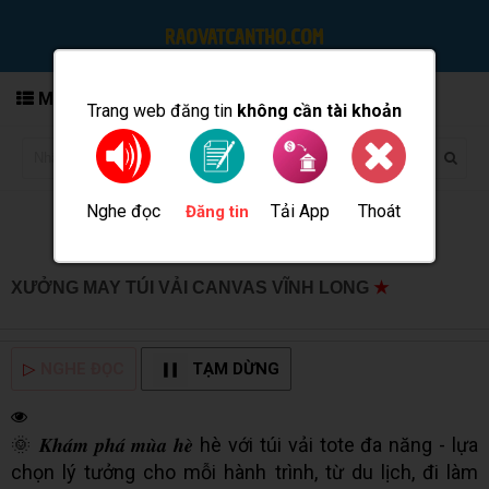
MENU
Trang web đăng tin
không cần tài khoản
Nghe đọc
Tải App
Thoát
Đăng tin
XƯỞNG MAY TÚI VẢI CANVAS VĨNH LONG
★
MUA BÁN
TẠI CẦN THƠ INFO
▷
NGHE ĐỌC
TẠM DỪNG
🌞 𝑲𝒉𝒂́𝒎 𝒑𝒉𝒂́ 𝒎𝒖̀𝒂 𝒉𝒆̀ hè với túi vải tote đa năng - lựa
chọn lý tưởng cho mỗi hành trình, từ du lịch, đi làm