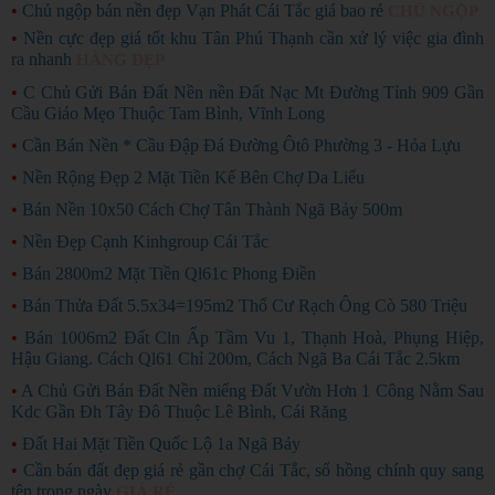
•
Chủ ngộp bán nền đẹp Vạn Phát Cái Tắc giá bao rẻ
CHỦ NGỘP
•
Nền cực đẹp giá tốt khu Tân Phú Thạnh cần xử lý việc gia đình
ra nhanh
HÀNG ĐẸP
•
C Chủ Gửi Bán Đất Nền nền Đất Nạc Mt Đường Tỉnh 909 Gần
Cầu Giáo Mẹo Thuộc Tam Bình, Vĩnh Long
•
Cần Bán Nền * Cầu Đập Đá Đường Ôtô Phường 3 - Hỏa Lựu
•
Nền Rộng Đẹp 2 Mặt Tiền Kế Bên Chợ Da Liểu
•
Bán Nền 10x50 Cách Chợ Tân Thành Ngã Bảy 500m
•
Nền Đẹp Cạnh Kinhgroup Cái Tắc
•
Bán 2800m2 Mặt Tiền Ql61c Phong Điền
•
Bán Thửa Đất 5.5x34=195m2 Thổ Cư Rạch Ông Cò 580 Triệu
•
Bán 1006m2 Đất Cln Ấp Tầm Vu 1, Thạnh Hoà, Phụng Hiệp,
Hậu Giang. Cách Ql61 Chỉ 200m, Cách Ngã Ba Cái Tắc 2.5km
•
A Chủ Gửi Bán Đất Nền miếng Đất Vườn Hơn 1 Công Nằm Sau
Kdc Gần Đh Tây Đô Thuộc Lê Bình, Cái Răng
•
Đất Hai Mặt Tiền Quốc Lộ 1a Ngã Bảy
•
Cần bán đất đẹp giá rẻ gần chợ Cái Tắc, sổ hồng chính quy sang
tên trong ngày
GIÁ RẺ