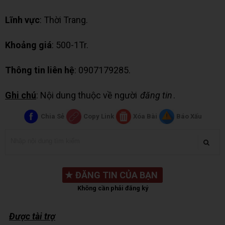
Lĩnh vực
: Thời Trang.
Khoảng giá
: 500-1Tr.
Thông tin liên hệ
: 0907179285.
Ghi chú
: Nội dung thuộc về người
đăng tin
.
Chia Sẻ
Copy Link
Xóa Bài
Báo Xấu
★
ĐĂNG TIN CỦA BẠN
Không cần phải đăng ký
Được tài trợ