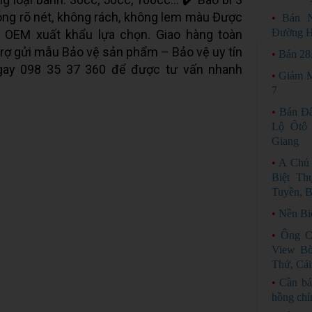
ong rõ nét, không rách, không lem màu Được
•
Bán 
Đường H
 OEM xuất khẩu lựa chọn. Giao hàng toàn
 trợ gửi mẫu Bảo vệ sản phẩm – Bảo vệ uy tín
•
Bán 28
gay 098 35 37 360 để được tư vấn nhanh
•
Giảm M
7
•
Bán Đấ
Lộ Ôtô 
Giang
•
A Chủ 
Biệt T
Tuyền, B
•
Nền Bi
•
Ông C
View Bờ
Thứ, Cái
•
Cần bá
hồng chí