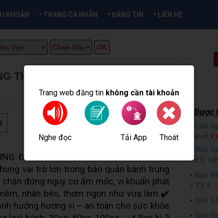
•
•
•
ỀU KHOẢN
TRANG CÁ NHÂN
ĐĂNG TIN
LIÊN HỆ
G THU BẰNG GÓI HÚT OXY
★
 INFO
Trang web đăng tin
không cần tài khoản
Được t
G
•
Chủ ng
bao rẻ
C
Nghe đọc
Tải App
Thoát
Đăng tin
•
Nền cự
ỪNG ĐỂ BÁNH NGON HÓA MỐC! GÓI HÚT
xử lý việ
ưng vai trò lớn trong bảo quản bánh trung
•
Bán Nề
– chặn đứng nguy cơ ẩm mốc, vi khuẩn phát
1 Tỷ 4
ỏ mềm, nhân béo, thơm ngon như vừa làm ✔️
•
Nền Xâ
ảnh hưởng hương vị – an toàn cho sức khỏe
•
Nền Đẹ
 loại bánh: 30cc, 50cc, 100cc... ✔️ Bao bì 3