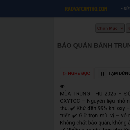
•
ĐI
BẢO QUẢN BÁNH TRUN
MUA BÁN TẠI CẦN THƠ
▷
NGHE ĐỌC
TẠM DỪN
MÙA TRUNG THU 2025 – Đ
OXYTOC – Nguyên liệu nhỏ nh
thu. ✔️ Khử đến 99% khí oxy 
triển ✔️ Giữ trọn mùi vị – v
Không chất bảo quản, không 
✔️ Nhiều size phù hợp cho từng