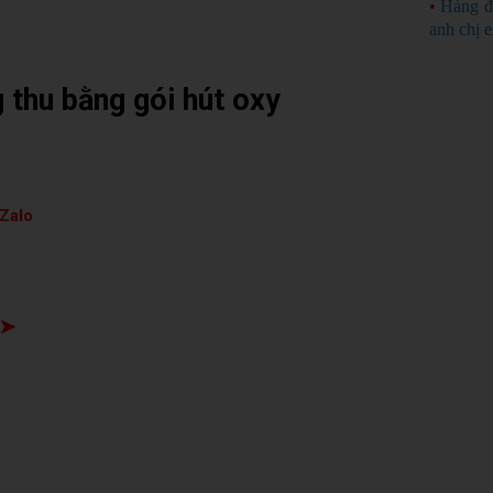
•
Hàng đ
anh chị 
 thu bằng gói hút oxy
Zalo
 ➤