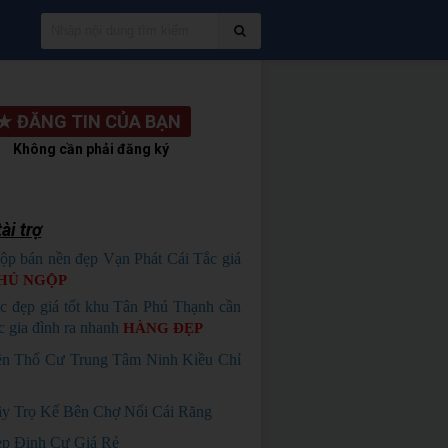
★
ĐĂNG TIN CỦA BẠN
Không cần phải đăng ký
ài trợ
ộp bán nền đẹp Vạn Phát Cái Tắc giá
HỦ NGỘP
c đẹp giá tốt khu Tân Phú Thạnh cần
c gia đình ra nhanh
HÀNG ĐẸP
n Thổ Cư Trung Tâm Ninh Kiều Chỉ
y Trọ Kế Bên Chợ Nổi Cái Răng
p Định Cư Giá Rẻ