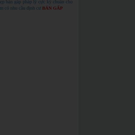
ẹp bán gấp pháp lý cực kỳ chuẩn cho
em có nhu cầu định cư
BÁN GẤP