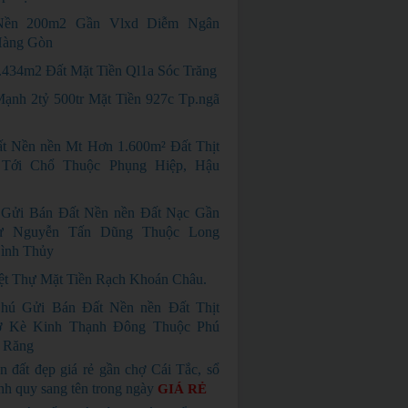
Nền 200m2 Gần Vlxd Diễm Ngân
àng Gòn
.434m2 Đất Mặt Tiền Ql1a Sóc Trăng
ạnh 2tỷ 500tr Mặt Tiền 927c Tp.ngã
t Nền nền Mt Hơn 1.600m² Đất Thịt
Tới Chổ Thuộc Phụng Hiệp, Hậu
Gửi Bán Đất Nền nền Đất Nạc Gần
hự Nguyễn Tấn Dũng Thuộc Long
ình Thủy
ệt Thự Mặt Tiền Rạch Khoán Châu.
hú Gửi Bán Đất Nền nền Đất Thịt
 Kè Kinh Thạnh Đông Thuộc Phú
 Răng
n đất đẹp giá rẻ gần chợ Cái Tắc, sổ
nh quy sang tên trong ngày
GIÁ RẺ