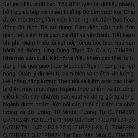
Series. Hiệu suất cao: Tốc độ truyền tải dữ liệu nhanh,
hỗ trợ giao tiếp với nhiều thiết bị. Độ bền vượt trội: Chịu
được môi trường làm việc khắc nghiệt, đảm bảo hoạt
động ổn định. Dễ sử dụng: Giao diện cấu hình đơn
giản, tiết kiệm thời gian cài đặt và vận hành. Tiết kiệm
chi phí: Giảm thiểu lỗi kết nối, tối ưu hóa hiệu quả vận
hành hệ thống. Ứng Dụng Thực Tế Của QJ71MB91
Nhà máy sản xuất: Kết nối và điều khiển các thiết bị tự
động hóa qua giao thức Modbus. Ngành công nghiệp
nặng: Quản lý dữ liệu từ cảm biến và thiết bị đo lường.
Hệ thống năng lượng: Theo dõi và kiểm soát các thiết
bị điện, máy phát điện. Ngành thực phẩm và đồ uống:
Điều khiển dây chuyền sản xuất và đóng gói tự động.
Ngành dược phẩm: Kết nối các thiết bị kiểm tra chất
lượng và đo lường. 10 Model Tương Tự QJ71MB91
QJ71C24N-R2 QJ71E71-100 QJ71BR11 QJ71FL71-B5
QJ71MT91 QJ71LP21-25 QJ71GP21-SX QJ71MES96
QJ71DN91 QJ71PB92V Tại Sao Nên Mua QJ71MB91