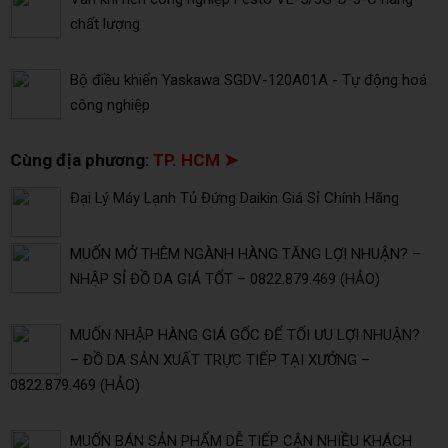
chất lượng
Bộ điều khiển Yaskawa SGDV-120A01A - Tự động hoá
công nghiệp
Cùng địa phương:
TP. HCM ➤
Đại Lý Máy Lạnh Tủ Đứng Daikin Giá Sỉ Chính Hãng
MUỐN MỞ THÊM NGÀNH HÀNG TĂNG LỢI NHUẬN? –
NHẬP SỈ ĐỒ DA GIÁ TỐT – 0822.879.469 (HẢO)
MUỐN NHẬP HÀNG GIÁ GỐC ĐỂ TỐI ƯU LỢI NHUẬN?
– ĐỒ DA SẢN XUẤT TRỰC TIẾP TẠI XƯỞNG –
0822.879.469 (HẢO)
MUỐN BÁN SẢN PHẨM DỄ TIẾP CẬN NHIỀU KHÁCH