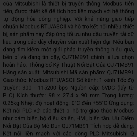
của Mitsubishi là thiết bị truyền thông Modbus tiên
tiến, được thiết kế để tích hợp liền mạch với hệ thống
tự động hóa công nghiệp. Với khả năng giao tiếp
chuẩn Modbus RTU/ASCII và hỗ trợ kết nối nhiều thiết
bị, sản phẩm này đáp ứng tối ưu nhu cầu truyền tải dữ
liệu trong các dây chuyền sản xuất hiện đại. Nếu bạn
đang tìm kiếm một giải pháp truyền thông hiệu quả,
bền bỉ và đáng tin cậy, QJ71MB91 chính là lựa chọn
hoàn hảo. Thông Số Kỹ Thuật Nổi Bật Của QJ71MB91
Hãng sản xuất: Mitsubishi Mã sản phẩm: QJ71MB91
Giao thức: Modbus RTU/ASCII Số kênh: 1 kênh Tốc độ
truyền: 300 - 115200 bps Nguồn cấp: 5VDC (lấy từ
PLC) Kích thước: 98 x 27.4 x 90 mm Trọng lượng:
0.25kg Nhiệt độ hoạt động: 0°C đến +55°C Ứng dụng:
Kết nối PLC với các thiết bị hỗ trợ giao thức Modbus
như cảm biến, bộ điều khiển, HMI, biến tần. Ưu Điểm
Nổi Bật Của Bộ Mô Đun QJ71MB91 Tích hợp dễ dàng:
Kết nối liền mạch với các dòng PLC Mitsubishi Q