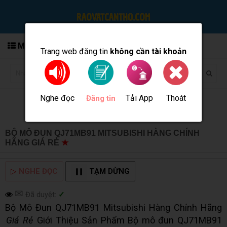
MENU
Trang web đăng tin
không cần tài khoản
Nghe đọc
Tải App
Thoát
Đăng tin
BỘ MÔ ĐUN QJ71MB91 MITSUBISHI HÀNG CHÍNH
HÃNG GIÁ RẺ
★
MUA BÁN TẠI CẦN THƠ INFO
▷
NGHE ĐỌC
TẠM DỪNG
✉
Đã duyệt:
✓
Bộ Mô Đun QJ71MB91 Mitsubishi Hàng Chính Hãng
Giá Rẻ
Giới Thiệu Sản Phẩm Bộ mô đun QJ71MB91