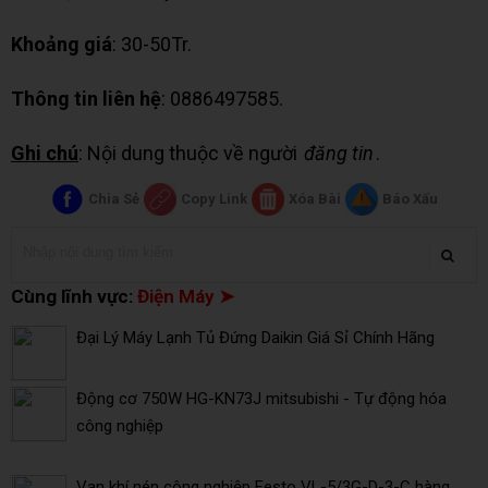
Khoảng giá
: 30-50Tr.
Thông tin liên hệ
: 0886497585.
Ghi chú
: Nội dung thuộc về người
đăng tin
.
Chia Sẻ
Copy Link
Xóa Bài
Báo Xấu
Cùng lĩnh vực:
Điện Máy ➤
Đại Lý Máy Lạnh Tủ Đứng Daikin Giá Sỉ Chính Hãng
Động cơ 750W HG-KN73J mitsubishi - Tự động hóa
công nghiệp
Van khí nén công nghiệp Festo VL-5/3G-D-3-C hàng