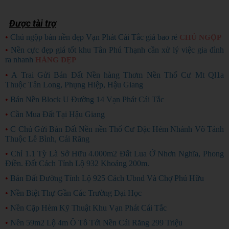
Được tài trợ
•
Chủ ngộp bán nền đẹp Vạn Phát Cái Tắc giá bao rẻ
CHỦ NGỘP
•
Nền cực đẹp giá tốt khu Tân Phú Thạnh cần xử lý việc gia đình
ra nhanh
HÀNG ĐẸP
•
A Trai Gửi Bán Đất Nền hàng Thơm Nền Thổ Cư Mt Ql1a
Thuộc Tân Long, Phụng Hiệp, Hậu Giang
•
Bán Nền Block U Đường 14 Vạn Phát Cái Tắc
•
Cần Mua Đất Tại Hậu Giang
•
C Chủ Gửi Bán Đất Nền nền Thổ Cư Đặc Hẻm Nhánh Võ Tánh
Thuộc Lê Bình, Cái Răng
•
Chỉ 1.1 Tỳ Là Sở Hữu 4.000m2 Đất Lua Ở Nhơn Nghĩa, Phong
Điền. Đất Cách Tỉnh Lộ 932 Khoảng 200m.
•
Bán Đất Đường Tỉnh Lộ 925 Cách Ubnd Và Chợ Phú Hữu
•
Nền Biệt Thự Gần Các Trường Đại Học
•
Nền Cặp Hẻm Kỹ Thuật Khu Vạn Phát Cái Tắc
•
Nền 59m2 Lộ 4m Ô Tô Tới Nền Cái Răng 299 Triệu