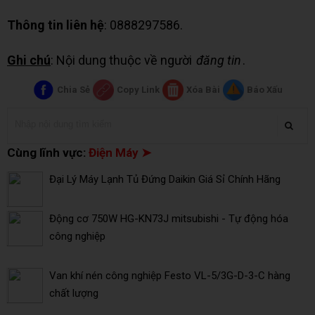
Thông tin liên hệ
: 0888297586.
Ghi chú
: Nội dung thuộc về người
đăng tin
.
Chia Sẻ
Copy Link
Xóa Bài
Báo Xấu
Cùng lĩnh vực:
Điện Máy ➤
Đại Lý Máy Lạnh Tủ Đứng Daikin Giá Sỉ Chính Hãng
Động cơ 750W HG-KN73J mitsubishi - Tự động hóa
công nghiệp
Van khí nén công nghiệp Festo VL-5/3G-D-3-C hàng
chất lượng