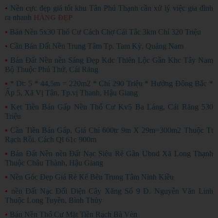
•
Nền cực đẹp giá tốt khu Tân Phú Thạnh cần xử lý việc gia đình
ra nhanh
HÀNG ĐẸP
•
Bán Nền 5x30 Thổ Cư Cách Chợ Cái Tắc 3km Chỉ 320 Triệu
•
Cần Bán Đất Nền Trung Tâm Tp. Tam Kỳ, Quảng Nam
•
Bán Đất Nền nền Sáng Đẹp Kdc Thiên Lộc Gần Khc Tây Nam
Bộ Thuộc Phú Thứ, Cái Răng
•
* Dt: 5 * 44,5m = 220m2 * Chỉ 290 Triệu * Hướng Đông Bắc *
Ấp 5, Xã Vị Tân, Tp.vị Thanh, Hậu Giang
•
Kẹt Tiền Bán Gấp Nền Thổ Cư Kv5 Ba Láng, Cái Răng 530
Triệu
•
Cần Tiền Bán Gấp, Giá Chỉ 600tr 9m X 29m=300m2 Thuộc Tt
Rạch Rồi. Cách Ql 61c 900m
•
Bán Đất Nền nền Đất Nạc Siêu Rẻ Gần Ubnd Xã Long Thạnh
Thuộc Châu Thành, Hậu Giang
•
Nền Góc Đẹp Giá Rẻ Kế Bên Trung Tâm Ninh Kiều
•
nền Đất Nạc Đối Diện Cây Xăng Số 9 Đ. Nguyễn Văn Linh
Thuộc Long Tuyền, Bình Thủy
•
Bán Nền Thổ Cư Mặt Tiền Rạch Bà Vèn