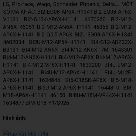
LS, Pro-face, Wago, Schneider Phoenix, Delta,... MỘT
SỐ MÃ KHÁC: BI2-EG08-AP6X-H1341 BI2-EG08-AP6X-
V1131 BI2-G12K-AP6X-H1141 4670260 Bi2-M12-
AN6X 46051 Bi2-M12-AN6X-H1141 46066 BI2-M12-
AP6X-H1141 BI2-Q5.5-AP6X Bi2U-EG08-AP6X-H1341
4602034 BI3U-M12-AP6X-H1141 BI4-G12-ADZ32X-
B3131 BI4-M12-AN6X BI4-M12-AN6X 7M 1643301
BI4-M12-AN6X-H1141 Bi4-M12-AP6X BI4-M12-AP6X-
H1141 BI4-M12-VP6X-H1141 1633200 BI4U-EM12-
AP6X-H1141 BI4U-M12-AP6X-H1141 BI4U-M12E-
AP6X-H1141 1634845 BI5-G18SK-AP6X BI5-M18-
AP6X-H1141 Bi6U-M12-AP6X-H1141 1644810 BI8-
M18-AP6X-H1141 46150 BI8U-M18M-VP44X-H1141
1634877 BIM-G18-Y1/S926 .
Hình ảnh
: