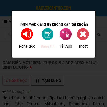
MENU
Trang web đăng tin
không cần tài khoản
Nghe đọc
Tải App
Thoát
Đăng tin
CẢM BIẾN MỚI 100% - TURCK BI4-M12-AP6X-H1141 -
BÌNH DƯƠNG
★
MUA BÁN TẠI CẦN THƠ INFO
▷
NGHE ĐỌC
TẠM DỪNG
✉
Đã duyệt:
✓
Bạn đang tìm nhà cung cấp thiết bị công nghiệp chính
hãng như Omron, Mitsubishi, Panasonic, Festo,