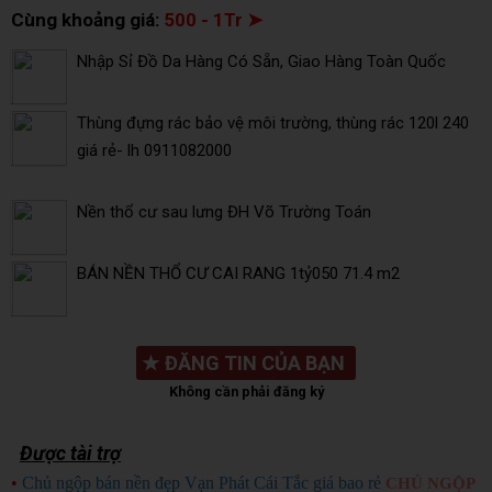
Cùng khoảng giá:
500 - 1Tr ➤
Nhập Sỉ Đồ Da Hàng Có Sẵn, Giao Hàng Toàn Quốc
Thùng đựng rác bảo vệ môi trường, thùng rác 120l 240
giá rẻ- lh 0911082000
Nền thổ cư sau lưng ĐH Võ Trường Toán
BÁN NỀN THỔ CƯ CAI RANG 1tỷ050 71.4 m2
★
ĐĂNG TIN CỦA BẠN
Không cần phải đăng ký
Được tài trợ
•
Chủ ngộp bán nền đẹp Vạn Phát Cái Tắc giá bao rẻ
CHỦ NGỘP