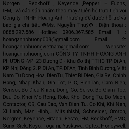
Norgen , Beckhoff , Keyence ,Pepperl + Fuchs,
IFM,...và các sản phẩm theo máy? Liên hệ trực tiếp với
Công ty TNHH Hoàng Anh Phương để được hỗ trợ và
báo giá chi tiết. ☘️Ms. Nguyễn Thuý☘️ : Điện thoại :
0888.297.586 Hotline: 0906.367.585 Email 1 :
hoanganhphuong008@gmail.com Email 2:
hoanganhphuongvietnam@gmail.com Website:
hoanganhphuong.com CÔNG TY TNHH HOÀNG ANH
PHƯƠNG -VP: 23 Đường D - Khu đô thị TTHC TP Dĩ An,
KP. Nhị Đồng 2, P. Dĩ An, TP. Dĩ An, Tỉnh Bình Dương, Việt
Nam Tu Dong Hoa, DienTu, Thiet Bi Dien, Gia Re, Chinh
Hang, Nhap Khau, Gia Tot, PLC, BienTan, Cam Bien,
Sensor, Bo Dieu Khien, Dong Co, Servo, Bo Giam Toc,
Dau Do, Khoi Mo Rong, Role, Khoi Dong Tu, Bo Mach,
Contactor, CB, Cau Dao, Van Dien Tu, Co Khi, Khi Nen,
Xi Lanh, Man Hinh,... Mitsubishi, Schneider, Omron,
Norgren, Keyence, Hitachi, Festo, IFM, Beckhoff, SMC,
Sunx, Sick, Koyo, Togami, Yaskawa, Optex, Honeywell,