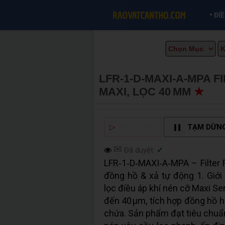
•
ĐI
LFR‑1‑D‑MAXI‑A‑MPA 
MAXI, LỌC 40 ΜM
★
MU
▷
NGHE ĐỌC
TẠM DỪN
✉
Đã duyệt:
✓
LFR‑1‑D‑MAXI‑A‑MPA – Filter R
đồng hồ & xả tự động 1. Giớ
lọc điều áp khí nén cỡ Maxi Ser
đến 40 µm, tích hợp đồng hồ hi
chứa. Sản phẩm đạt tiêu chuẩn