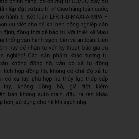
to chính hãng, có chứng từ CO/CQ đầy đủ
n lắp đặt và bảo trì ✅ Giao hàng toàn quốc,
bảo hành 6. Kết luận LFR‑1‑D‑MAXI‑A‑MPA –
 chọn ưu việt cho hệ khí nén công nghiệp cần
n định, đồng thời dễ bảo trì. Với thiết kế Maxi
hệ thống vận hành sạch, bền và an toàn. Liên
m nay để nhận tư vấn kỹ thuật, báo giá ưu
yên nghiệp! Các sản phẩm khác tương tự
 bản không đồng hồ, vẫn có xả tự động
i tích hợp đồng hồ, không có chế độ xả tự
i có xả tay, phù hợp hệ thủy lực thấp cấp
ả tay, không đồng hồ, giá tiết kiệm
ên bản không auto‑drain, đầu ra ren khác
p hơn, sử dụng cho hệ khí sạch nhẹ.