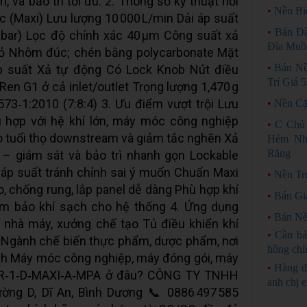
, và bảo trì tối ưu. 2. Thông số kỹ thuật nổi
•
Nền Bi
ớc (Maxi) Lưu lượng 10 000 L/min Dải áp suất
•
Bán Đấ
 bar) Lọc độ chính xác 40 µm Công suất xả
Đìa Muồ
vỏ Nhôm đúc; chén bằng polycarbonate Mặt
•
Bán Nề
áp suất Xả tự động Có Lock Knob Nút điều
Trí Giá 5
Ren G1 ở cả inlet/outlet Trọng lượng 1,470 g
73‑1:2010 (7:8:4) 3. Ưu điểm vượt trội Lưu
•
Nền Cặ
ù hợp với hệ khí lớn, máy móc công nghiệp
•
C Chủ
o tuổi thọ downstream và giảm tắc nghẽn Xả
Hẻm Nhá
Răng
 – giám sát và bảo trì nhanh gọn Lockable
p áp suất tránh chỉnh sai ý muốn Chuẩn Maxi
•
Nền Tr
, chống rung, lắp panel dễ dàng Phù hợp khí
•
Bán Gi
m bảo khí sạch cho hệ thống 4. Ứng dụng
•
Bán Nề
 nhà máy, xưởng chế tạo Tủ điều khiển khí
•
Cần bá
 Ngành chế biến thực phẩm, dược phẩm, nơi
hồng chí
ịnh Máy móc công nghiệp, máy đóng gói, máy
•
Hàng đ
LFR‑1‑D‑MAXI‑A‑MPA ở đâu? CÔNG TY TNHH
anh chị 
 D, Dĩ An, Bình Dương 📞 0886 497 585