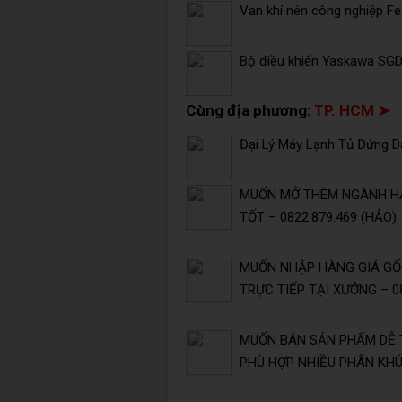
Van khí nén công nghiệp F
Bộ điều khiển Yaskawa SG
Cùng địa phương:
TP. HCM ➤
Đại Lý Máy Lạnh Tủ Đứng Da
MUỐN MỞ THÊM NGÀNH HÀ
TỐT – 0822.879.469 (HẢO)
MUỐN NHẬP HÀNG GIÁ GỐC
TRỰC TIẾP TẠI XƯỞNG – 08
MUỐN BÁN SẢN PHẨM DỄ 
PHÙ HỢP NHIỀU PHÂN KHÚC