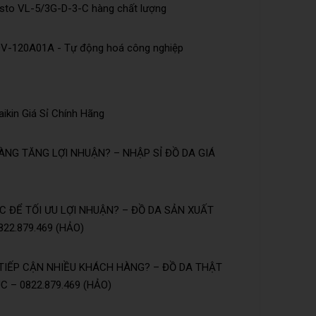
esto VL-5/3G-D-3-C hàng chất lượng
DV-120A01A - Tự động hoá công nghiệp
ikin Giá Sỉ Chính Hãng
NG TĂNG LỢI NHUẬN? – NHẬP SỈ ĐỒ DA GIÁ
 ĐỂ TỐI ƯU LỢI NHUẬN? – ĐỒ DA SẢN XUẤT
22.879.469 (HẢO)
TIẾP CẬN NHIỀU KHÁCH HÀNG? – ĐỒ DA THẬT
 – 0822.879.469 (HẢO)