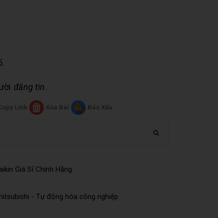
5.
gười
đăng tin
.
Copy Link
Xóa Bài
Báo Xấu
ikin Giá Sỉ Chính Hãng
tsubishi - Tự động hóa công nghiệp