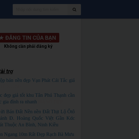
★
ĐĂNG TIN CỦA BẠN
Không cần phải đăng ký
ài trợ
ộp bán nền đẹp Vạn Phát Cái Tắc giá
HỦ NGỘP
c đẹp giá tốt khu Tân Phú Thạnh cần
c gia đình ra nhanh
HÀNG ĐẸP
ửi Bán Đất Nền nền Đất Thịt Lộ Ôtô
nh Đ. Hoàng Quốc Việt Gần Kdc
t Thuộc An Bình, Ninh Kiều
n Ngang 10m Rất Đẹp Rạch Bà Mưu