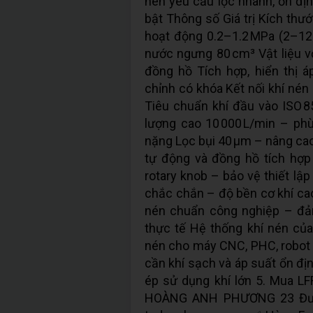
nén yêu cầu lọc nhanh, ổn định
bật Thông số Giá trị Kích thư
hoạt động 0.2–1.2 MPa (2–12
nước ngưng 80 cm³ Vật liệu 
đồng hồ Tích hợp, hiển thị 
chỉnh có khóa Kết nối khí nén 
Tiêu chuẩn khí đầu vào ISO 85
lượng cao 10 000 L/min – ph
nặng Lọc bụi 40 µm – nâng ca
tự động và đồng hồ tích hợp
rotary knob – bảo vệ thiết lậ
chắc chắn – độ bền cơ khí cao
nén chuẩn công nghiệp – đả
thực tế Hệ thống khí nén của
nén cho máy CNC, PHC, robot
cần khí sạch và áp suất ổn đ
ép sử dụng khí lớn 5. Mua 
HOÀNG ANH PHƯƠNG 23 Đường