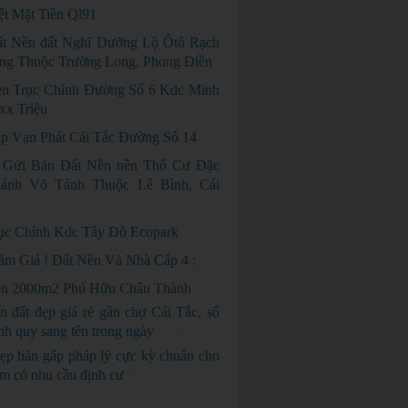
ệt Mặt Tiền Ql91
t Nền đất Nghĩ Dưỡng Lộ Ôtô Rạch
ng Thuộc Trường Long, Phong Điền
n Trục Chính Đường Số 6 Kdc Minh
xx Triệu
p Vạn Phát Cái Tắc Đường Số 14
 Gửi Bán Đất Nền nền Thổ Cư Đặc
nh Võ Tánh Thuộc Lê Bình, Cái
ục Chính Kdc Tây Đô Ecopark
ảm Giá ! Đất Nền Và Nhà Cấp 4 :
n 2000m2 Phú Hữu Châu Thành
n đất đẹp giá rẻ gần chợ Cái Tắc, sổ
nh quy sang tên trong ngày
GIÁ RẺ
ẹp bán gấp pháp lý cực kỳ chuẩn cho
em có nhu cầu định cư
BÁN GẤP