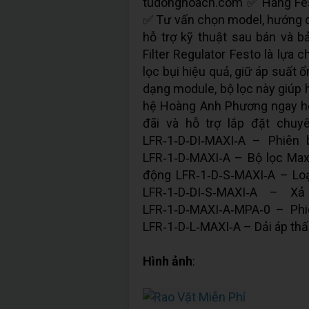
tudonghoacn.com ✅ Hàng Fes
✅ Tư vấn chọn model, hướng dẫ
hỗ trợ kỹ thuật sau bán và 
Filter Regulator Festo là lựa
lọc bụi hiệu quả, giữ áp suất ổ
dạng module, bộ lọc này giúp 
hệ Hoàng Anh Phương ngay hô
đãi và hỗ trợ lắp đặt chu
LFR‑1‑D‑DI‑MAXI‑A – Phiên
LFR‑1‑D‑MAXI‑A – Bộ lọc Max
động LFR‑1‑D‑S‑MAXI‑A – Loạ
LFR‑1‑D‑DI‑S‑MAXI‑A – X
LFR‑1‑D‑MAXI‑A‑MPA‑0 – Phi
LFR‑1‑D‑L‑MAXI‑A – Dải áp thấ
Hình ảnh
: