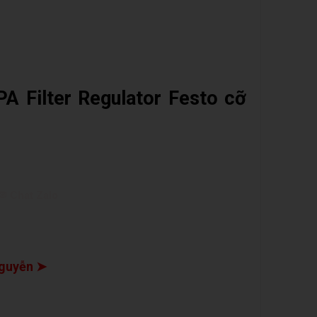
A Filter Regulator Festo cỡ
✉ Chat Zalo
guyễn ➤