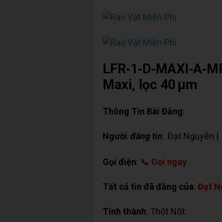
LFR‑1‑D‑MAXI‑A‑MP
Maxi, lọc 40 µm
Thông Tin Bài Đăng
:
Người
đăng tin
: Đạt Nguyễn |
Gọi điện
:
📞 Gọi ngay
Tất cả tin đã đăng của
:
Đạt N
Tỉnh thành
: Thốt Nốt.