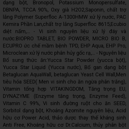
dạng bột, Bronopol, Potassium Monopersulfate,
DBNPA, TCCA 90%, Oxy già H2O2,Saponin, chất trợ
lắng Polymer Superfloc A-1300HMW xử lý nước, PAC
Kemira Phần Lan,chất trợ lắng Superfloc 8615,Ecubio
diệt nấm,... - Vi sinh nguyên liệu xử lý đáy và
nước:BIOPRO TABLET, BIO POWDER, MICRO BIO B,
ECUPRO ức chế mầm bệnh TPD, EHP Aqua, EHP Pro,
Microclean xử lý nước phân hủy gốc rạ,... - Nguyên liệu
Bổ sung thức ăn:Yucca Star Powder (yucca bột),
Yucca Star Liquid (Yucca nước), Bổ gan dạng bột
Betaglucan AquaWall, betaglucan Yeast Cell Wall,Men
tiêu hóa SEED( Men vi sinh cho ăn ngừa phân trắng),
Vitamin tổng hợp VITAKINGDOM, Tăng trọng EU,
DYNAZYME (Enzyme tăng trọng, Enzyme Feed),
Vitamin C 99%, Vi sinh đường ruột cho ăn SEED,
Sorbitol dạng bột, Khoáng Azomite nguyên liệu, Acid
hữu cơ Power Acid, thảo dược thay thế kháng sinh
Anti Free, Khoáng hữu cơ Dr.Calcium, thủy phân bột