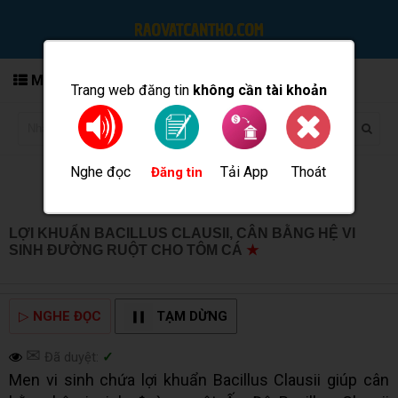
MENU
Trang web đăng tin
không cần tài khoản
Nghe đọc
Tải App
Thoát
Đăng tin
LỢI KHUẨN BACILLUS CLAUSII, CÂN BẰNG HỆ VI
SINH ĐƯỜNG RUỘT CHO TÔM CÁ
★
MUA BÁN TẠI
CẦN THƠ INFO
▷
NGHE ĐỌC
TẠM DỪNG
✉
Đã duyệt:
✓
Men vi sinh chứa lợi khuẩn Bacillus Clausii giúp cân