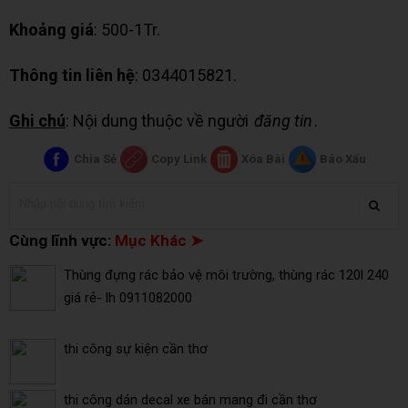
Khoảng giá
: 500-1Tr.
Thông tin liên hệ
: 0344015821.
Ghi chú
: Nội dung thuộc về người
đăng tin
.
Chia Sẻ
Copy Link
Xóa Bài
Báo Xấu
Cùng lĩnh vực:
Mục Khác ➤
Thùng đựng rác bảo vệ môi trường, thùng rác 120l 240
giá rẻ- lh 0911082000
thi công sự kiện cần thơ
thi công dán decal xe bán mang đi cần thơ