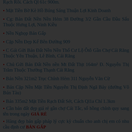
Rạch Rồi. Cách Ql 61c 900m.
•
Mặt Tiền Bờ Kè Hồ Búng Sáng Thuận Lợi Kinh Doanh
•
Cg: Bán Đất Nền Nền Hẻm 38 Đường 3/2 Gần Cầu Đầu Sấu
Thuộc Hưng Lợi, Ninh Kiều
•
Nền Nghọp Bán Gấp
•
Cặp Nền Đẹp Kế Bên Đường 909
•
C Gái Gửi Bán Đất Nền Nền Thổ Cư Lộ Ôtô Gần Chợ Cái Răng
Thuộc Yên Thuận, Lê Bình, Cái Răng
•
Chủ Gửi Bán Đất Nền nền Mt Đất Thịt 164m² Đ. Nguyễn Thị
Trâm Thuộc Thường Thạnh Cái Răng
•
Bán Nền 321m2 Trục Chính Hẻm 311 Nguyễn Văn Cừ
•
Bán Cặp Nền Mặt Tiền Nguyễn Thị Định Ngã Bảy (đường Vô
Bún Tàu)
•
Bán 335m2 Mặt Tiền Rạch Đất Sét, Cách Ql1a Chỉ 1.3km
•
Cần bán đất đẹp giá rẻ gần chợ Cái Tắc, sổ hồng chính quy sang
tên trong ngày
GIÁ RẺ
•
Hàng đẹp bán gấp pháp lý cực kỳ chuẩn cho anh chị em có nhu
cầu định cư
BÁN GẤP