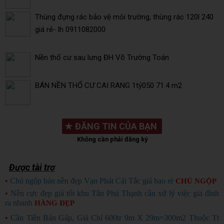
Thùng đựng rác bảo vệ môi trường, thùng rác 120l 240
giá rẻ- lh 0911082000
Nền thổ cư sau lưng ĐH Võ Trường Toán
BÁN NỀN THỔ CƯ CAI RANG 1tỷ050 71.4 m2
★
ĐĂNG TIN CỦA BẠN
Không cần phải đăng ký
Được tài trợ
•
Chủ ngộp bán nền đẹp Vạn Phát Cái Tắc giá bao rẻ
CHỦ NGỘP
•
Nền cực đẹp giá tốt khu Tân Phú Thạnh cần xử lý việc gia đình
ra nhanh
HÀNG ĐẸP
•
Cần Tiền Bán Gấp, Giá Chỉ 600tr 9m X 29m=300m2 Thuộc Tt