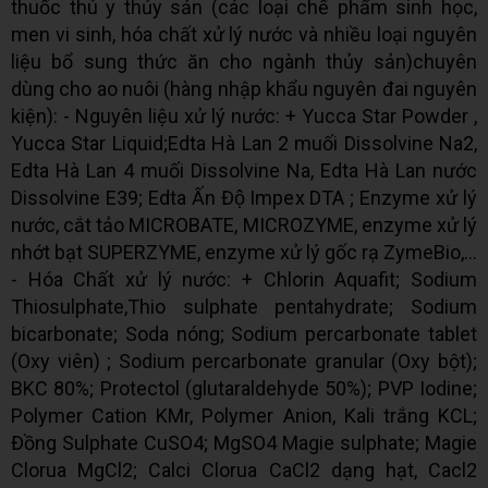
thuốc thú y thủy sản (các loại chế phẩm sinh học,
men vi sinh, hóa chất xử lý nước và nhiều loại nguyên
liệu bổ sung thức ăn cho ngành thủy sản)chuyên
dùng cho ao nuôi (hàng nhập khẩu nguyên đai nguyên
kiện): - Nguyên liệu xử lý nước: + Yucca Star Powder ,
Yucca Star Liquid;Edta Hà Lan 2 muối Dissolvine Na2,
Edta Hà Lan 4 muối Dissolvine Na, Edta Hà Lan nước
Dissolvine E39; Edta Ấn Độ Impex DTA ; Enzyme xử lý
nước, cắt tảo MICROBATE, MICROZYME, enzyme xử lý
nhớt bạt SUPERZYME, enzyme xử lý gốc rạ ZymeBio,…
- Hóa Chất xử lý nước: + Chlorin Aquafit; Sodium
Thiosulphate,Thio sulphate pentahydrate; Sodium
bicarbonate; Soda nóng; Sodium percarbonate tablet
(Oxy viên) ; Sodium percarbonate granular (Oxy bột);
BKC 80%; Protectol (glutaraldehyde 50%); PVP Iodine;
Polymer Cation KMr, Polymer Anion, Kali trắng KCL;
Đồng Sulphate CuSO4; MgSO4 Magie sulphate; Magie
Clorua MgCl2; Calci Clorua CaCl2 dạng hạt, Cacl2