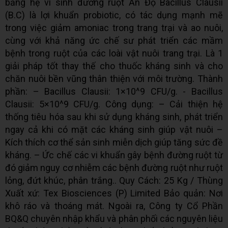
bằng hệ vi sinh đường ruột Ấn Độ Bacillus Clausii
(B.C) là lợi khuẩn probiotic, có tác dụng mạnh mẽ
trong việc giảm amoniac trong trang trại và ao nuôi,
cùng với khả năng ức chế sư phát triển các mầm
bệnh trong ruột của các loài vật nuôi trang trại. Là 1
giải pháp tốt thay thế cho thuốc kháng sinh và cho
chăn nuôi bền vũng thân thiện với môi trường. Thành
phần: – Bacillus Clausii: 1×10^9 CFU/g. - Bacillus
Clausii: 5×10^9 CFU/g. Công dụng: – Cải thiện hệ
thống tiêu hóa sau khi sử dụng kháng sinh, phát triển
ngay cả khi có mặt các kháng sinh giúp vật nuôi –
Kích thích cơ thể sản sinh miễn dịch giúp tăng sức đề
kháng. – Ức chế các vi khuẩn gây bệnh đường ruột từ
đó giảm nguy cơ nhiễm các bệnh đường ruột như ruột
lỏng, đứt khúc, phân trắng.. Quy Cách: 25 Kg / Thùng
Xuất xứ: Tex Biosciences (P) Limited Bảo quản: Nơi
khô ráo và thoáng mát. Ngoài ra, Công ty Cổ Phần
BQ&Q chuyên nhập khẩu và phân phối các nguyên liệu