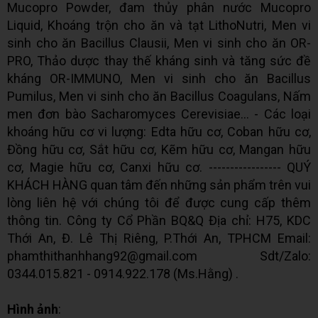
Mucopro Powder, đam thủy phân nước Mucopro
Liquid, Khoáng trộn cho ăn và tạt LithoNutri, Men vi
sinh cho ăn Bacillus Clausii, Men vi sinh cho ăn OR-
PRO, Thảo dược thay thế kháng sinh và tăng sức đề
kháng OR-IMMUNO, Men vi sinh cho ăn Bacillus
Pumilus, Men vi sinh cho ăn Bacillus Coagulans, Nấm
men đơn bào Sacharomyces Cerevisiae… - Các loại
khoáng hữu cơ vi lượng: Edta hữu cơ, Coban hữu cơ,
Đồng hữu cơ, Sắt hữu cơ, Kẽm hữu cơ, Mangan hữu
cơ, Magie hữu cơ, Canxi hữu cơ. ----------------- QUÝ
KHÁCH HÀNG quan tâm đến những sản phẩm trên vui
lòng liên hệ với chúng tôi để được cung cấp thêm
thông tin. Công ty Cổ Phần BQ&Q Địa chỉ: H75, KDC
Thới An, Đ. Lê Thị Riêng, P.Thới An, TPHCM Email:
phamthithanhhang92@gmail.com Sdt/Zalo:
0344.015.821 - 0914.922.178 (Ms.Hằng) .
Hình ảnh
: