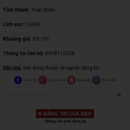
Tỉnh thành
: Toàn Quốc.
Lĩnh vực
: Cơ Khí.
Khoảng giá
: 3Tr-5Tr.
Thông tin liên hệ
: 0918112228.
Ghi chú
: Nội dung thuộc về người
đăng tin
.
Chia Sẻ
Copy Link
Xóa Bài
Báo Xấu
★
ĐĂNG TIN CỦA BẠN
Không cần phải đăng ký