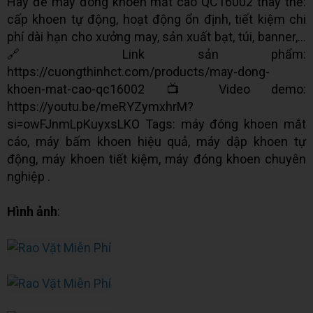
Hãy để máy đóng khoen mắt cáo QC16002 thay thế:
cấp khoen tự động, hoạt động ổn định, tiết kiệm chi
phí dài hạn cho xưởng may, sản xuất bạt, túi, banner,...
🔗 Link sản phẩm:
https://cuongthinhct.com/products/may-dong-
khoen-mat-cao-qc16002 📺 Video demo:
https://youtu.be/meRYZymxhrM?
si=owFJnmLpKuyxsLKO Tags: máy đóng khoen mắt
cáo, máy bấm khoen hiệu quả, máy dập khoen tự
động, máy khoen tiết kiệm, máy đóng khoen chuyên
nghiệp .
Hình ảnh
: