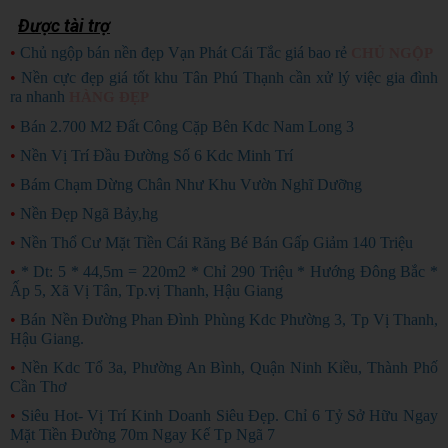
Được tài trợ
•
Chủ ngộp bán nền đẹp Vạn Phát Cái Tắc giá bao rẻ
CHỦ NGỘP
•
Nền cực đẹp giá tốt khu Tân Phú Thạnh cần xử lý việc gia đình
ra nhanh
HÀNG ĐẸP
•
Bán 2.700 M2 Đất Công Cặp Bên Kdc Nam Long 3
•
Nền Vị Trí Đầu Đường Số 6 Kdc Minh Trí
•
Bám Chạm Dừng Chân Như Khu Vườn Nghĩ Dưỡng
•
Nền Đẹp Ngã Bảy,hg
•
Nền Thổ Cư Mặt Tiền Cái Răng Bé Bán Gấp Giảm 140 Triệu
•
* Dt: 5 * 44,5m = 220m2 * Chỉ 290 Triệu * Hướng Đông Bắc *
Ấp 5, Xã Vị Tân, Tp.vị Thanh, Hậu Giang
•
Bán Nền Đường Phan Đình Phùng Kdc Phường 3, Tp Vị Thanh,
Hậu Giang.
•
Nền Kdc Tổ 3a, Phường An Bình, Quận Ninh Kiều, Thành Phố
Cần Thơ
•
Siêu Hot- Vị Trí Kinh Doanh Siêu Đẹp. Chỉ 6 Tỷ Sở Hữu Ngay
Mặt Tiền Đường 70m Ngay Kế Tp Ngã 7