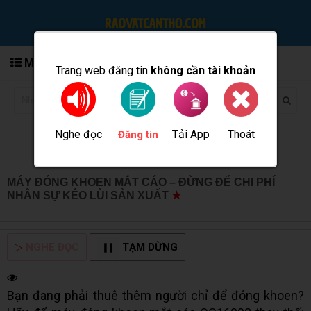
MENU
Trang web đăng tin
không cần tài khoản
Nghe đọc
Tải App
Thoát
Đăng tin
MÁY ĐÓNG KHOEN MẮT CÁO – ĐỪNG ĐỂ CHI PHÍ
NHÂN SỰ KÉO LÙI SẢN XUẤT
★
MUA BÁN TẠI CẦN
THƠ INFO
▷
NGHE ĐỌC
TẠM DỪNG
Bạn đang phải thuê thêm người chỉ để đóng khoen?