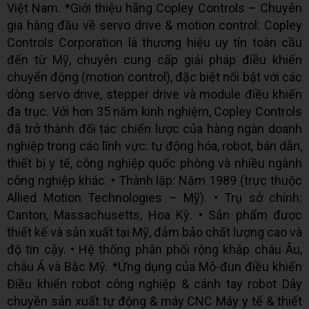
Việt Nam. *Giới thiệu hãng Copley Controls – Chuyên
gia hàng đầu về servo drive & motion control: Copley
Controls Corporation là thương hiệu uy tín toàn cầu
đến từ Mỹ, chuyên cung cấp giải pháp điều khiển
chuyển động (motion control), đặc biệt nổi bật với các
dòng servo drive, stepper drive và module điều khiển
đa trục. Với hơn 35 năm kinh nghiệm, Copley Controls
đã trở thành đối tác chiến lược của hàng ngàn doanh
nghiệp trong các lĩnh vực: tự động hóa, robot, bán dẫn,
thiết bị y tế, công nghiệp quốc phòng và nhiều ngành
công nghiệp khác. • Thành lập: Năm 1989 (trực thuộc
Allied Motion Technologies – Mỹ). • Trụ sở chính:
Canton, Massachusetts, Hoa Kỳ. • Sản phẩm được
thiết kế và sản xuất tại Mỹ, đảm bảo chất lượng cao và
độ tin cậy. • Hệ thống phân phối rộng khắp châu Âu,
châu Á và Bắc Mỹ. *Ứng dụng của Mô-đun điều khiển
Điều khiển robot công nghiệp & cánh tay robot Dây
chuyền sản xuất tự động & máy CNC Máy y tế & thiết