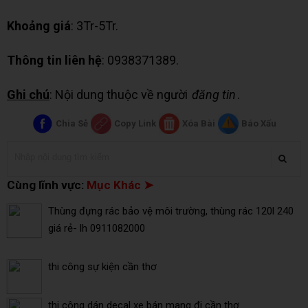
Khoảng giá
: 3Tr-5Tr.
Thông tin liên hệ
: 0938371389.
Ghi chú
: Nội dung thuộc về người
đăng tin
.
Chia Sẻ
Copy Link
Xóa Bài
Báo Xấu
Cùng lĩnh vực:
Mục Khác ➤
Thùng đựng rác bảo vệ môi trường, thùng rác 120l 240
giá rẻ- lh 0911082000
thi công sự kiện cần thơ
thi công dán decal xe bán mang đi cần thơ