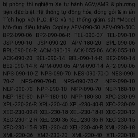
bị phòng thí nghiệm Xe tự hành AGV/AMR & phương
tiện đặc biệt Hệ thống tự động hóa, đóng gói & in ấn
Tích hợp với PLC, IPC và hệ thống giám sát *Model
Mô-đun điều khiển Copley AEV-090-50 AEV-090-50C
BP2-090-06 BP2-090-06-R TEL-090-07 TEL-090-10
JSP-090-10 JSP-090-20 APV-180-20 BPL-090-06
BPL-090-06-R ACM-090-09 ACK-055-06 ACK-055-10
ACK-090-20 BEL-090-14 BEL-090-14-R BE2-090-14
BE2-090-14-R APM-090-06 APM-090-14 AP2-090-06
NPS-090-10-Z NPS-090-70 NES-090-70-D NES-090-
70-Z NPS-090-70-D NPS-090-70-Z ΝΕΡ-090-10
ΝΕΡ-090-70 NPP-090-10 NPP-090-70 ΝΕΡ-180-10
NEP-180-30 NPP-180-10 NPP-180-30 XPC-230-09
XPL-230-36-R XPL-230-40 XPL-230-40-R XEC-230-09
XEC-230-09-R XEL-230-18 XEL-230-18-R XEC-230-12
XEC-230-12-R XEL-230-36 XEL-230-36-R XEC-230-15
XEC-230-15-R XEL-230-40 XEL-230-40-R XML-230-18
XML-230-36 XM2-230-20 XML-230-40 XTL-230-18