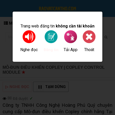
MENU
Trang web đăng tin
không cần tài khoản
Nghe đọc
Tải App
Thoát
Đăng tin
MÔ-ĐUN ĐIỀU KHIỂN COPLEY | COPLEY CONTROL
MODULE
★
MUA BÁN TẠI CẦN THƠ INFO
▷
NGHE ĐỌC
TẠM DỪNG
✉
Đã duyệt:
✓
Công ty TNHH Công Nghệ Hoàng Phú Quý chuyên
cung cấp Mô-đun điều khiển Copley chính hãng Tại