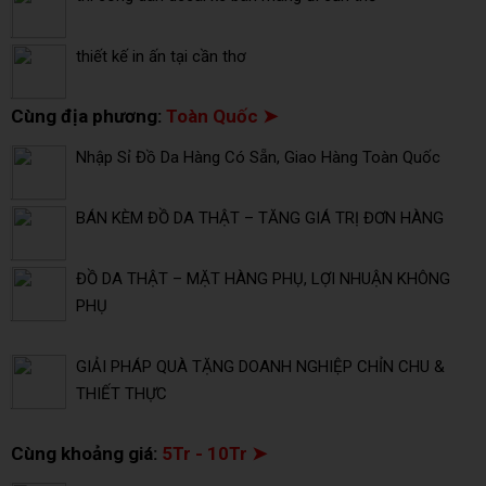
thiết kế in ấn tại cần thơ
Cùng địa phương:
Toàn Quốc ➤
Nhập Sỉ Đồ Da Hàng Có Sẵn, Giao Hàng Toàn Quốc
BÁN KÈM ĐỒ DA THẬT – TĂNG GIÁ TRỊ ĐƠN HÀNG
ĐỒ DA THẬT – MẶT HÀNG PHỤ, LỢI NHUẬN KHÔNG
PHỤ
GIẢI PHÁP QUÀ TẶNG DOANH NGHIỆP CHỈN CHU &
THIẾT THỰC
Cùng khoảng giá:
5Tr - 10Tr ➤