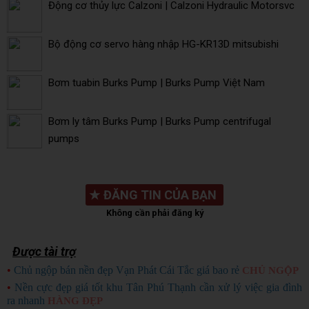
Động cơ thủy lực Calzoni | Calzoni Hydraulic Motorsvc
Bộ động cơ servo hàng nhập HG-KR13D mitsubishi
Bơm tuabin Burks Pump | Burks Pump Việt Nam
Bơm ly tâm Burks Pump | Burks Pump centrifugal
pumps
★
ĐĂNG TIN CỦA BẠN
Không cần phải đăng ký
Được tài trợ
•
Chủ ngộp bán nền đẹp Vạn Phát Cái Tắc giá bao rẻ
CHỦ NGỘP
•
Nền cực đẹp giá tốt khu Tân Phú Thạnh cần xử lý việc gia đình
ra nhanh
HÀNG ĐẸP