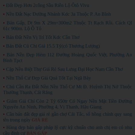
•
Đất Đẹp Hơn 2công Sầu Riên Lộ Ôtô Vivu
•
Nền Đất Nạc Đường Nhánh Kdc 3a Thuộc P. An Bình
•
Bán Gấp, Dt 9m X 29m=300m2 Thuộc Tt Rạch Rồi. Cách Ql
61c 900m. Lộ Ô Tô
•
Bán Đất Nền Vị Trí Tốt Kdc Cần Thơ
•
Bán Đất Củ Chi Giá 15.5 Tỷ(có Thương Lượng)
•
Bán Nền Đẹp Hẻm 112 Đường Hoàng Quốc Việt, Phường An
Bình Tpct
•
Cặp Nền Biệt Thự Giá Rẻ Sau Lưng Đại Học Nam Cần Thơ
•
Nền Thổ Cư Đẹp Giá Quá Tốt Tại Ngã Bảy
•
Chủ Cần Ra Đất Nền Nền Thổ Cư Mt Đ. Huỳnh Thị Nở Thuộc
Thường Thạnh, Cái Răng
•
Giảm Giá Chỉ Còn 2 Tỷ 650tr Có Ngay Nền Mặt Tiền Đường
Nguyển An Ninh, Phường 4, Vị Thanh, Hậu Giang
•
Cần bán đất đẹp giá rẻ gần chợ Cái Tắc, sổ hồng chính quy sang
tên trong ngày
GIÁ RẺ
•
Hàng đẹp bán gấp pháp lý cực kỳ chuẩn cho anh chị em có nhu
cầu định cư
BÁN GẤP