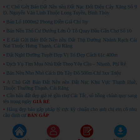
•
C Chủ Gửi Bán Đất Nền nền Đất Nạc Đối Diện Cây Xăng Số 9
Đ. Nguyễn Văn Linh Thuộc Long Tuyền, Bình Thủy
•
Bán Lổ 1000m2 Phong Điền Giá Chỉ 1ty
•
Bán Nền Thổ Cư Đướng Lớn Ô Tô Quay Đầu Gần Chợ Số 10
•
E Gái Gửi Bán Đất Nền nền Đất Thịt Đường Nhánh Rạch Cái
Nai Thuộc Hưng Thạnh, Cái Răng
•
Đất Nghĩ Dưỡng Tuyệt Đẹp Vị Trí Đẹp Cách 61c 400m
•
Dịch Vụ Tìm Mua Nhà Đất Theo Yêu Cầu – Nhanh, Phí Rẻ
•
Bán Nền Nho Nhỏ Cách Đh Tây Đô 500m Chỉ 3xx Triệu
•
A Chủ Gửi Bán Đất Nền nền Đất Nạc Khu Vực Thạnh Huề,
Thuộc Thường Thạnh, Cái Răng
•
Cần bán đất đẹp giá rẻ gần chợ Cái Tắc, sổ hồng chính quy sang
tên trong ngày
GIÁ RẺ
•
Hàng đẹp bán gấp pháp lý cực kỳ chuẩn cho anh chị em có nhu
cầu định cư
BÁN GẤP
Copyright ©
2026
Rao Vặt Miễn Phí
raovatcantho.com
chỉ hoạt động thử nghiệm
(*)