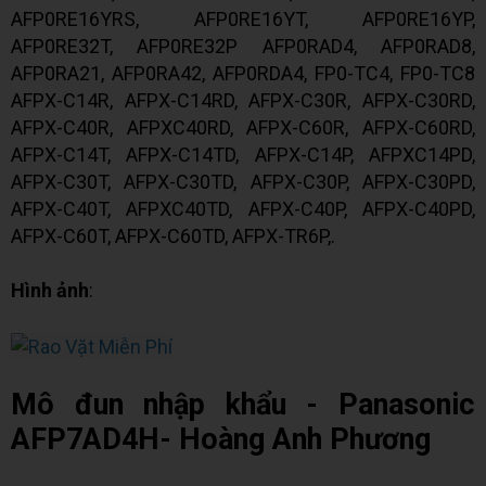
AFP0RE16YRS, AFP0RE16YT, AFP0RE16YP,
AFP0RE32T, AFP0RE32P AFP0RAD4, AFP0RAD8,
AFP0RA21, AFP0RA42, AFP0RDA4, FP0-TC4, FP0-TC8
AFPX-C14R, AFPX-C14RD, AFPX-C30R, AFPX-C30RD,
AFPX-C40R, AFPXC40RD, AFPX-C60R, AFPX-C60RD,
AFPX-C14T, AFPX-C14TD, AFPX-C14P, AFPXC14PD,
AFPX-C30T, AFPX-C30TD, AFPX-C30P, AFPX-C30PD,
AFPX-C40T, AFPXC40TD, AFPX-C40P, AFPX-C40PD,
AFPX-C60T, AFPX-C60TD, AFPX-TR6P,.
Hình ảnh
:
Mô đun nhập khẩu - Panasonic
AFP7AD4H- Hoàng Anh Phương