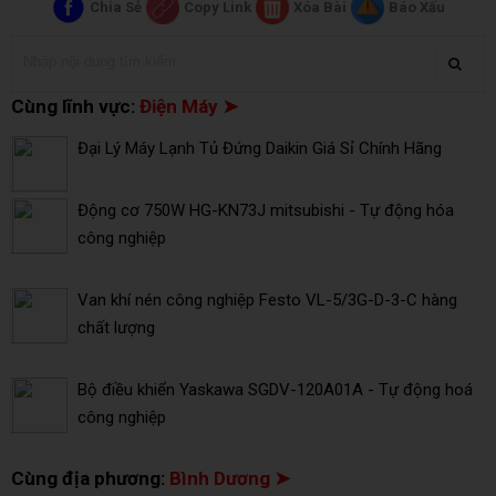
Chia Sẻ
Copy Link
Xóa Bài
Báo Xấu
Cùng lĩnh vực:
Điện Máy ➤
Đại Lý Máy Lạnh Tủ Đứng Daikin Giá Sỉ Chính Hãng
Động cơ 750W HG-KN73J mitsubishi - Tự động hóa
công nghiệp
Van khí nén công nghiệp Festo VL-5/3G-D-3-C hàng
chất lượng
Bộ điều khiển Yaskawa SGDV-120A01A - Tự động hoá
công nghiệp
Cùng địa phương:
Bình Dương ➤