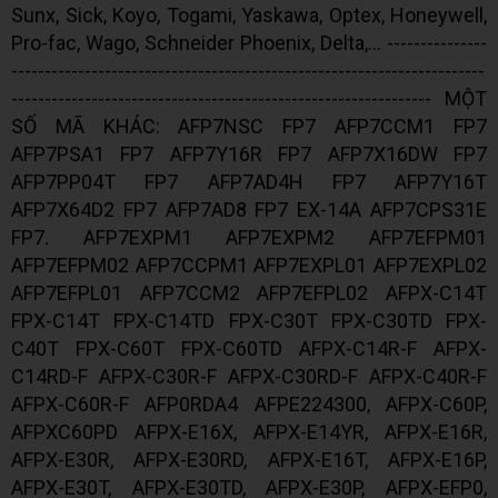
Sunx, Sick, Koyo, Togami, Yaskawa, Optex, Honeywell,
Pro-fac, Wago, Schneider Phoenix, Delta,... ---------------
-----------------------------------------------------------------------
--------------------------------------------------------------- MỘT
SỐ MÃ KHÁC: AFP7NSC FP7 AFP7CCM1 FP7
AFP7PSA1 FP7 AFP7Y16R FP7 AFP7X16DW FP7
AFP7PP04T FP7 AFP7AD4H FP7 AFP7Y16T
AFP7X64D2 FP7 AFP7AD8 FP7 EX-14A AFP7CPS31E
FP7. AFP7EXPM1 AFP7EXPM2 AFP7EFPM01
AFP7EFPM02 AFP7CCPM1 AFP7EXPL01 AFP7EXPL02
AFP7EFPL01 AFP7CCM2 AFP7EFPL02 AFPX-C14T
FPX-C14T FPX-C14TD FPX-C30T FPX-C30TD FPX-
C40T FPX-C60T FPX-C60TD AFPX-C14R-F AFPX-
C14RD-F AFPX-C30R-F AFPX-C30RD-F AFPX-C40R-F
AFPX-C60R-F AFP0RDA4 AFPE224300, AFPX-C60P,
AFPXC60PD AFPX-E16X, AFPX-E14YR, AFPX-E16R,
AFPX-E30R, AFPX-E30RD, AFPX-E16T, AFPX-E16P,
AFPX-E30T, AFPX-E30TD, AFPX-E30P, AFPX-EFP0,