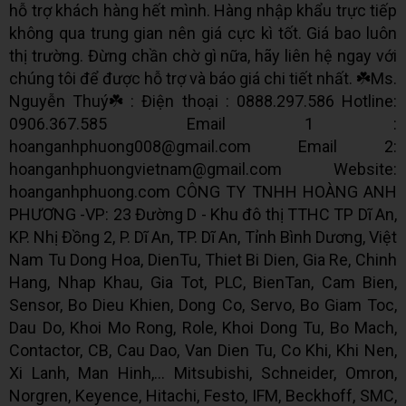
hỗ trợ khách hàng hết mình. Hàng nhập khẩu trực tiếp
không qua trung gian nên giá cực kì tốt. Giá bao luôn
thị trường. Đừng chần chờ gì nữa, hãy liên hệ ngay với
chúng tôi để được hỗ trợ và báo giá chi tiết nhất. ☘️Ms.
Nguyễn Thuý☘️ : Điện thoại : 0888.297.586 Hotline:
0906.367.585 Email 1 :
hoanganhphuong008@gmail.com Email 2:
hoanganhphuongvietnam@gmail.com Website:
hoanganhphuong.com CÔNG TY TNHH HOÀNG ANH
PHƯƠNG -VP: 23 Đường D - Khu đô thị TTHC TP Dĩ An,
KP. Nhị Đồng 2, P. Dĩ An, TP. Dĩ An, Tỉnh Bình Dương, Việt
Nam Tu Dong Hoa, DienTu, Thiet Bi Dien, Gia Re, Chinh
Hang, Nhap Khau, Gia Tot, PLC, BienTan, Cam Bien,
Sensor, Bo Dieu Khien, Dong Co, Servo, Bo Giam Toc,
Dau Do, Khoi Mo Rong, Role, Khoi Dong Tu, Bo Mach,
Contactor, CB, Cau Dao, Van Dien Tu, Co Khi, Khi Nen,
Xi Lanh, Man Hinh,... Mitsubishi, Schneider, Omron,
Norgren, Keyence, Hitachi, Festo, IFM, Beckhoff, SMC,