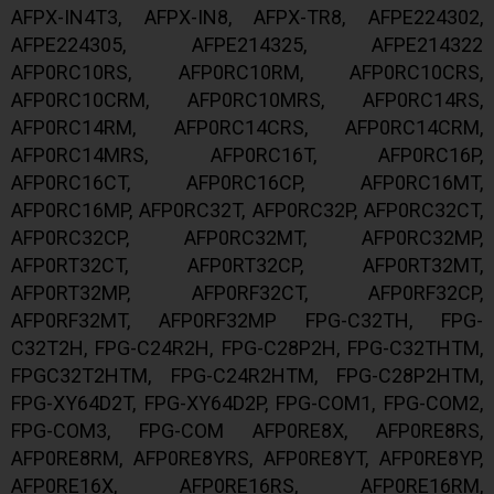
AFPX-IN4T3, AFPX-IN8, AFPX-TR8, AFPE224302,
AFPE224305, AFPE214325, AFPE214322
AFP0RC10RS, AFP0RC10RM, AFP0RC10CRS,
AFP0RC10CRM, AFP0RC10MRS, AFP0RC14RS,
AFP0RC14RM, AFP0RC14CRS, AFP0RC14CRM,
AFP0RC14MRS, AFP0RC16T, AFP0RC16P,
AFP0RC16CT, AFP0RC16CP, AFP0RC16MT,
AFP0RC16MP, AFP0RC32T, AFP0RC32P, AFP0RC32CT,
AFP0RC32CP, AFP0RC32MT, AFP0RC32MP,
AFP0RT32CT, AFP0RT32CP, AFP0RT32MT,
AFP0RT32MP, AFP0RF32CT, AFP0RF32CP,
AFP0RF32MT, AFP0RF32MP FPG-C32TH, FPG-
C32T2H, FPG-C24R2H, FPG-C28P2H, FPG-C32THTM,
FPGC32T2HTM, FPG-C24R2HTM, FPG-C28P2HTM,
FPG-XY64D2T, FPG-XY64D2P, FPG-COM1, FPG-COM2,
FPG-COM3, FPG-COM AFP0RE8X, AFP0RE8RS,
AFP0RE8RM, AFP0RE8YRS, AFP0RE8YT, AFP0RE8YP,
AFP0RE16X, AFP0RE16RS, AFP0RE16RM,