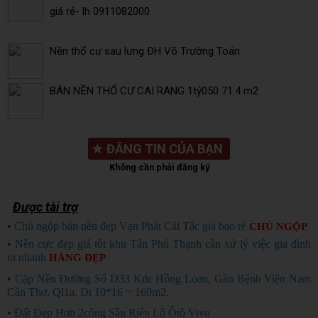
giá rẻ- lh 0911082000
Nền thổ cư sau lưng ĐH Võ Trường Toán
BÁN NỀN THỔ CƯ CAI RANG 1tỷ050 71.4 m2
★
ĐĂNG TIN CỦA BẠN
Không cần phải đăng ký
Được tài trợ
•
Chủ ngộp bán nền đẹp Vạn Phát Cái Tắc giá bao rẻ
CHỦ NGỘP
•
Nền cực đẹp giá tốt khu Tân Phú Thạnh cần xử lý việc gia đình
ra nhanh
HÀNG ĐẸP
•
Cặp Nền Đường Số D33 Kdc Hồng Loan, Gần Bệnh Viện Nam
Cần Thơ, Ql1a, Dt 10*16 = 160m2.
•
Đất Đẹp Hơn 2công Sầu Riên Lộ Ôtô Vivu