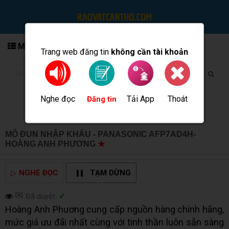
MENU
Trang web đăng tin
không cần tài khoản
Nghe đọc
Tải App
Thoát
Đăng tin
MÔ ĐUN NHẬP KHẨU - PANASONIC AFP7AD4H-
HOÀNG ANH PHƯƠNG
★
MUA BÁN TẠI CẦN THƠ INFO
▷
NGHE ĐỌC
TẠM DỪNG
✉
Đã duyệt:
✓
Hoàng Anh Phương cung cấp nguồn hàng chính hãng,
mức giá ưu đãi nhất cùng với tinh thần luôn sẵn sàng