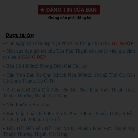
★
ĐĂNG TIN CỦA BẠN
Không cần phải đăng ký
Được tài trợ
•
Chủ ngộp bán nền đẹp Vạn Phát Cái Tắc giá bao rẻ
CHỦ NGỘP
•
Nền cực đẹp giá tốt khu Tân Phú Thạnh cần xử lý việc gia đình
ra nhanh
HÀNG ĐẸP
•
Bán Lổ 1000m2 Phong Điền Giá Chỉ 1ty
•
Cần Vốn Bán Rẻ Cho Khách Nền 300m2, 191m2 Thổ Cư Gần
Ub Long Thạnh, Lộ Ô Tô
•
A Chủ Gửi Bán Đất Nền nền Đất Nạc Khu Vực Thạnh Huề,
Thuộc Thường Thạnh, Cái Răng
•
Nền Phường Ba Láng
•
Bán Gấp, Giá Chỉ 600tr 9m X 29m=300m2 Thuộc Tt Rạch Rồi.
Cách Ql 61c 900m. Lộ Ô Tô
•
Bán Đất Nền nền Đất Thịt Mt Đ. Nhánh Khu Vực Thạnh Mỹ
Thuộc Thường Thạnh, Cái Răng