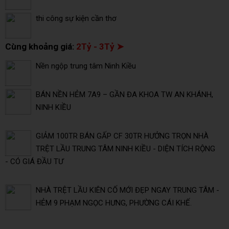
thi công sự kiện cần thơ
Cùng khoảng giá:
2Tỷ - 3Tỷ ➤
Nền ngộp trung tâm Ninh Kiều
BÁN NỀN HẺM 7A9 – GẦN ĐA KHOA TW AN KHÁNH,
NINH KIỀU
GIẢM 100TR BÁN GẤP CF 30TR HƯỞNG TRỌN NHÀ
TRỆT LẦU TRUNG TÂM NINH KIỀU - DIỆN TÍCH RỘNG
- CÓ GIÁ ĐẦU TƯ
NHÀ TRỆT LẦU KIÊN CỐ MỚI ĐẸP NGAY TRUNG TÂM -
HẺM 9 PHẠM NGỌC HƯNG, PHƯỜNG CÁI KHẾ.