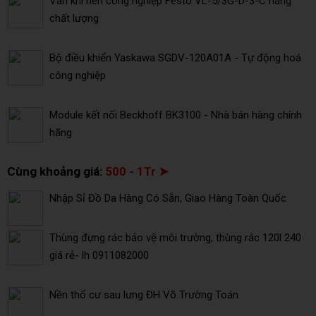
Van khí nén công nghiệp Festo VL-5/3G-D-3-C hàng
chất lượng
Bộ điều khiển Yaskawa SGDV-120A01A - Tự động hoá
công nghiệp
Module kết nối Beckhoff BK3100 - Nhà bán hàng chính
hãng
Cùng khoảng giá:
500 - 1Tr ➤
Nhập Sỉ Đồ Da Hàng Có Sẵn, Giao Hàng Toàn Quốc
Thùng đựng rác bảo vệ môi trường, thùng rác 120l 240
giá rẻ- lh 0911082000
Nền thổ cư sau lưng ĐH Võ Trường Toán