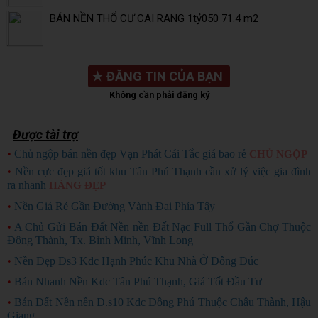
BÁN NỀN THỔ CƯ CAI RANG 1tỷ050 71.4 m2
★
ĐĂNG TIN CỦA BẠN
Không cần phải đăng ký
Được tài trợ
•
Chủ ngộp bán nền đẹp Vạn Phát Cái Tắc giá bao rẻ
CHỦ NGỘP
•
Nền cực đẹp giá tốt khu Tân Phú Thạnh cần xử lý việc gia đình
ra nhanh
HÀNG ĐẸP
•
Nền Giá Rẻ Gần Đường Vành Đai Phía Tây
•
A Chủ Gửi Bán Đất Nền nền Đất Nạc Full Thổ Gần Chợ Thuộc
Đông Thành, Tx. Bình Minh, Vĩnh Long
•
Nền Đẹp Đs3 Kdc Hạnh Phúc Khu Nhà Ở Đông Đúc
•
Bán Nhanh Nền Kdc Tân Phú Thạnh, Giá Tốt Đầu Tư
•
Bán Đất Nền nền Đ.s10 Kdc Đông Phú Thuộc Châu Thành, Hậu
Giang