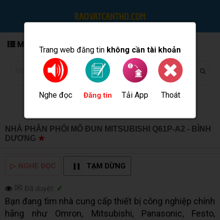
MENU
Trang web đăng tin
không cần tài khoản
Nghe đọc
Tải App
Thoát
Đăng tin
NHÀ PHÂN PHỐI MÔ ĐUN MITSUBISHI Q61P-A2 - BÌNH
DƯƠNG
★
MUA BÁN TẠI CẦN THƠ INFO
▷
NGHE ĐỌC
TẠM DỪNG
✉
Đã duyệt:
✓
Bạn đang tìm nhà cung cấp thiết bị công nghiệp chính
hãng như Omron, Mitsubishi, Panasonic, Festo,