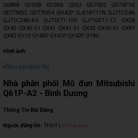
Q68RB QC05B QC06B QD62 QD75D2 QD75P1N
QD77MS2 QD77MS4 QH42P QJ61BT11N QJ71C24N
QJ71C24N-R4 QJ71E71-100 QJ71GF11-T2 QX28
QX40 QX40-S1 QX41 QX41-S1 QX42 QX42-S1 QX81
QX82 QY10 QY40P QY41P QY42P QY80.
Hình ảnh
:
Nhà phân phối Mô đun Mitsubishi
Q61P-A2 - Bình Dương
Thông Tin Bài Đăng
:
Người
đăng tin
: THUÝ |
✉ Chat Zalo