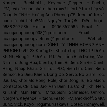
Norgen , Beckhoff , Keyence ,Pepperl + Fuchs,
IFM,...và các sản phẩm theo máy? Liên hệ trực tiếp với
Công ty TNHH Hoàng Anh Phương để được hỗ trợ và
báo giá chi tiết. ☘️Ms. Nguyễn Thuý☘️ : Điện thoại :
0888.297.586 Hotline: 0906.367.585 Email 1 :
hoanganhphuong008@gmail.com Email 2:
hoanganhphuongvietnam@gmail.com Website:
hoanganhphuong.com CÔNG TY TNHH HOÀNG ANH
PHƯƠNG -VP: 23 Đường D - Khu đô thị TTHC TP Dĩ An,
KP. Nhị Đồng 2, P. Dĩ An, TP. Dĩ An, Tỉnh Bình Dương, Việt
Nam Tu Dong Hoa, DienTu, Thiet Bi Dien, Gia Re, Chinh
Hang, Nhap Khau, Gia Tot, PLC, BienTan, Cam Bien,
Sensor, Bo Dieu Khien, Dong Co, Servo, Bo Giam Toc,
Dau Do, Khoi Mo Rong, Role, Khoi Dong Tu, Bo Mach,
Contactor, CB, Cau Dao, Van Dien Tu, Co Khi, Khi Nen,
Xi Lanh, Man Hinh,... Mitsubishi, Schneider, Omron,
Norgren, Keyence, Hitachi, Festo, IFM, Beckhoff, SMC,
Sunx, Sick, Koyo, Togami, Yaskawa, Optex, Honeywell,