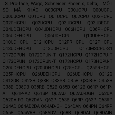
LS, Pro-face, Wago, Schneider Phoenix, Delta,... MỘT
SỐ MÃ KHÁC: Q00CPU Q00JCPU Q00UCPU
Q00UJCPU Q01CPU Q01UCPU Q02CPU Q02HCPU
Q02PHCPU Q02UCPU Q03UDCPU Q03UDECPU
Q04UDEHCPU Q04UDHCPU Q06HCPU Q06PHCPU
Q06UDEHCPU Q06UDHCPU Q10UDEHCPU
Q10UDHCPU Q12HCPU Q12PRHCPU Q12PHCPU
Q13UDEHCPU Q13UDHCPU Q170MSCPU-S1
Q172CPUN Q172CPUN-T Q172HCPU Q172HCPU-T
Q173CPUN Q173CPUN-T Q173HCPU Q173HCPU-T
Q20UDEHCPU Q20UDHCPU Q25HCPU Q25PRHCPU
Q25PHCPU Q26UDEHCPU Q26UDHCPU Q312B
Q312DB Q32SB Q33B Q33SB Q35B Q35B-E Q35SB
Q38B Q38DB Q38RB Q52B Q55B Q612B Q61P Q61P-
A1 Q61P-A2 Q61SP Q62AD Q62AD-DGH Q62DA
Q62DA-FG Q62DAN Q62P Q63B Q63P Q63P Q63RP
Q64AD Q64AD2DA Q64AD-GH Q64DAN Q64PN Q64RP
Q65B Q65WRB Q68ADV Q68B Q68DAI Q68DAIN