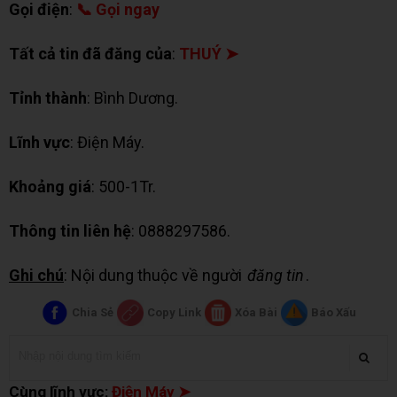
Gọi điện
:
📞 Gọi ngay
Tất cả tin đã đăng của
:
THUÝ ➤
Tỉnh thành
: Bình Dương.
Lĩnh vực
: Điện Máy.
Khoảng giá
: 500-1Tr.
Thông tin liên hệ
: 0888297586.
Ghi chú
: Nội dung thuộc về người
đăng tin
.
Chia Sẻ
Copy Link
Xóa Bài
Báo Xấu
Cùng lĩnh vực:
Điện Máy ➤