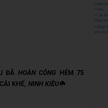
Chính K
Giang
•
Cần bá
hồng chí
•
Hàng đ
anh chị 
ẦU ĐÃ
HOÀN CÔNG
HẺM 75
CÁI KHẾ,
NINH KIỀU
☘️