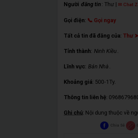
Người
đăng tin
: Thư |
✉ Chat Z
Gọi điện
:
📞 Gọi ngay
Tất cả tin đã đăng của
:
Thư 
Tỉnh thành
:
Ninh Kiều
.
Lĩnh vực
:
Bán Nhà
.
Khoảng giá
: 500-1Ty.
Thông tin liên hệ
: 096867968
Ghi chú
: Nội dung thuộc về n
Chia Sẻ