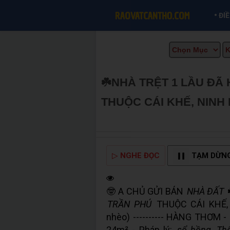
•
ĐI
☘️NHÀ TRỆT 1 LẦU ĐÃ
THUỘC CÁI KHẾ, NINH 
INFO
▷
NGHE ĐỌC
TẠM DỪN
🤓 A CHỦ GỬI BÁN
NHÀ ĐẤT
TRẦN PHÚ
THUỘC CÁI KHẾ
nhèo) ---------- HÀNG THƠM -
24m² - Pháp lý:
sổ hồng
Th