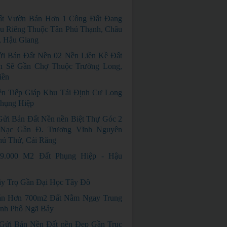
ất Vườn Bán Hơn 1 Công Đất Đang
u Riêng Thuộc Tân Phú Thạnh, Châu
, Hậu Giang
i Bán Đất Nền 02 Nền Liền Kề Đất
h Sẽ Gần Chợ Thuộc Trường Long,
iền
n Tiếp Giáp Khu Tái Định Cư Long
Phụng Hiệp
Gửi Bán Đất Nền nền Biệt Thự Góc 2
Nạc Gần Đ. Trương Vĩnh Nguyên
hú Thứ, Cái Răng
9.000 M2 Đất Phụng Hiệp - Hậu
y Trọ Gần Đại Học Tây Đô
án Hơn 700m2 Đất Nằm Ngay Trung
nh Phố Ngã Bảy
 Gửi Bán Nền Đất nền Đẹp Gần Trục