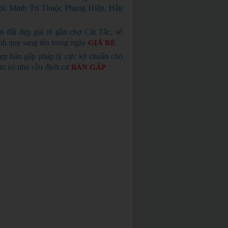
dc Minh Trí Thuộc Phụng Hiệp, Hậu
n đất đẹp giá rẻ gần chợ Cái Tắc, sổ
nh quy sang tên trong ngày
GIÁ RẺ
ẹp bán gấp pháp lý cực kỳ chuẩn cho
em có nhu cầu định cư
BÁN GẤP