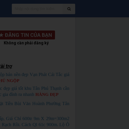
★
ĐĂNG TIN CỦA BẠN
Không cần phải đăng ký
ài trợ
ộp bán nền đẹp Vạn Phát Cái Tắc giá
HỦ NGỘP
c đẹp giá tốt khu Tân Phú Thạnh cần
c gia đình ra nhanh
HÀNG ĐẸP
t Tiền Bùi Văn Hoành Phường Tân
p, Giá Chỉ 600tr 9m X 29m=300m2
 Rạch Rồi. Cách Ql 61c 900m. Lộ Ô