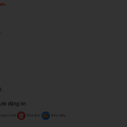
alo
➤
0.
gười
đăng tin
.
Copy Link
Xóa Bài
Báo Xấu