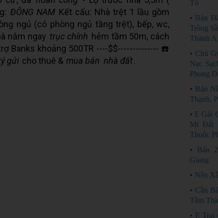
Tô
ng:
ĐÔNG NAM
Kết cấu: Nhà trệt 1 lầu gồm
•
Bán Đ
òng ngủ (có phòng ngủ tầng trệt), bếp, wc,
Trồng Sầ
 nhà nằm ngay
trục chính
hẻm tầm 50m, cách
Thành A
ợ Banks khoảng 500TR ----$$-------------- ☎️
•
Chủ Gử
ký gửi
cho thuê &
mua bán
nhà đất
.
Nạc Sạc
Phong Đ
•
Bán Nề
Thạnh, 
•
E Gái 
Mt Đất 
Thuộc P
•
Bán 2
Giang
•
Nền Xâ
•
Cần B
Tâm Thà
•
E Trai