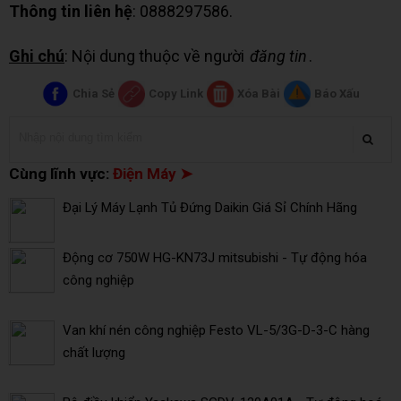
Thông tin liên hệ
: 0888297586.
Ghi chú
: Nội dung thuộc về người
đăng tin
.
Chia Sẻ
Copy Link
Xóa Bài
Báo Xấu
Cùng lĩnh vực:
Điện Máy ➤
Đại Lý Máy Lạnh Tủ Đứng Daikin Giá Sỉ Chính Hãng
Động cơ 750W HG-KN73J mitsubishi - Tự động hóa
công nghiệp
Van khí nén công nghiệp Festo VL-5/3G-D-3-C hàng
chất lượng