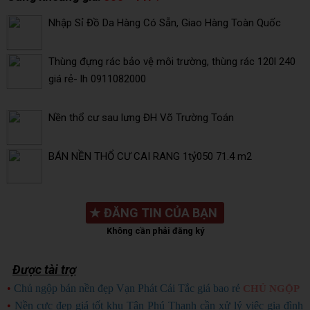
Nhập Sỉ Đồ Da Hàng Có Sẵn, Giao Hàng Toàn Quốc
Thùng đựng rác bảo vệ môi trường, thùng rác 120l 240
giá rẻ- lh 0911082000
Nền thổ cư sau lưng ĐH Võ Trường Toán
BÁN NỀN THỔ CƯ CAI RANG 1tỷ050 71.4 m2
★
ĐĂNG TIN CỦA BẠN
Không cần phải đăng ký
Được tài trợ
•
Chủ ngộp bán nền đẹp Vạn Phát Cái Tắc giá bao rẻ
CHỦ NGỘP
•
Nền cực đẹp giá tốt khu Tân Phú Thạnh cần xử lý việc gia đình