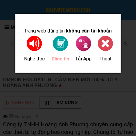
MENU
Trang web đăng tin
không cần tài khoản
Nghe đọc
Tải App
Thoát
Đăng tin
OMRON E3X-DA11-N - CẢM BIẾN MỚI 100% - CTY
HOÀNG ANH PHƯƠNG
★
MUA BÁN TẠI CẦN THƠ INFO
▷
NGHE ĐỌC
TẠM DỪNG
✉
Đã duyệt:
✓
Công ty TNHH Hoàng Anh Phương chuyên cung cấp
các thiết bị tự động hoá công nghiệp. Chúng tôi tự hào