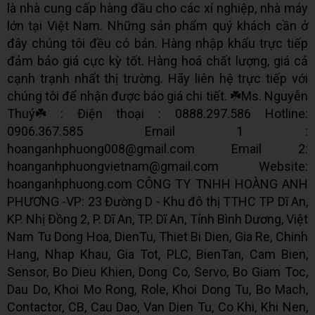
là nhà cung cấp hàng đầu cho các xí nghiệp, nhà máy
lớn tại Việt Nam. Những sản phẩm quý khách cần ở
đây chúng tôi đều có bán. Hàng nhập khẩu trực tiếp
đảm bảo giá cực kỳ tốt. Hàng hoá chất lượng, giá cả
cạnh trạnh nhất thị trường. Hãy liên hệ trực tiếp với
chúng tôi để nhận được báo giá chi tiết. ☘️Ms. Nguyễn
Thuý☘️ : Điện thoại : 0888.297.586 Hotline:
0906.367.585 Email 1 :
hoanganhphuong008@gmail.com Email 2:
hoanganhphuongvietnam@gmail.com Website:
hoanganhphuong.com CÔNG TY TNHH HOÀNG ANH
PHƯƠNG -VP: 23 Đường D - Khu đô thị TTHC TP Dĩ An,
KP. Nhị Đồng 2, P. Dĩ An, TP. Dĩ An, Tỉnh Bình Dương, Việt
Nam Tu Dong Hoa, DienTu, Thiet Bi Dien, Gia Re, Chinh
Hang, Nhap Khau, Gia Tot, PLC, BienTan, Cam Bien,
Sensor, Bo Dieu Khien, Dong Co, Servo, Bo Giam Toc,
Dau Do, Khoi Mo Rong, Role, Khoi Dong Tu, Bo Mach,
Contactor, CB, Cau Dao, Van Dien Tu, Co Khi, Khi Nen,