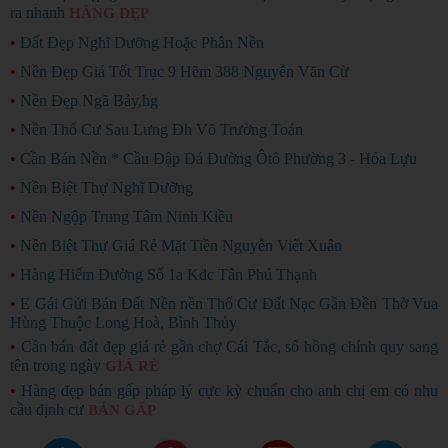
ra nhanh
HÀNG ĐẸP
•
Đất Đẹp Nghĩ Dưỡng Hoặc Phân Nền
•
Nền Đẹp Giá Tốt Trục 9 Hẽm 388 Nguyễn Văn Cừ
•
Nền Đẹp Ngã Bảy,hg
•
Nền Thổ Cư Sau Lưng Đh Võ Trường Toán
•
Cần Bán Nền * Cầu Đập Đá Đường Ôtô Phường 3 - Hỏa Lựu
•
Nền Biệt Thự Nghĩ Dưỡng
•
Nền Ngộp Trung Tâm Ninh Kiều
•
Nền Biệt Thự Giá Rẻ Mặt Tiền Nguyễn Viết Xuân
•
Hàng Hiếm Đường Số 1a Kdc Tân Phú Thạnh
•
E Gái Gửi Bán Đất Nền nền Thổ Cư Đất Nạc Gần Đền Thờ Vua
Hùng Thuộc Long Hoà, Bình Thủy
•
Cần bán đất đẹp giá rẻ gần chợ Cái Tắc, sổ hồng chính quy sang
tên trong ngày
GIÁ RẺ
•
Hàng đẹp bán gấp pháp lý cực kỳ chuẩn cho anh chị em có nhu
cầu định cư
BÁN GẤP