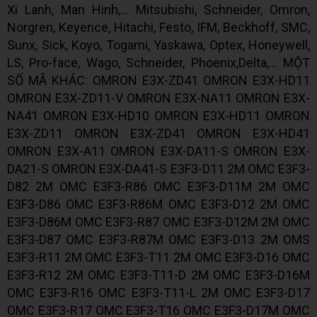
Xi Lanh, Man Hinh,... Mitsubishi, Schneider, Omron,
Norgren, Keyence, Hitachi, Festo, IFM, Beckhoff, SMC,
Sunx, Sick, Koyo, Togami, Yaskawa, Optex, Honeywell,
LS, Pro-face, Wago, Schneider, Phoenix,Delta,... MỘT
SỐ MÃ KHÁC: OMRON E3X-ZD41 OMRON E3X-HD11
OMRON E3X-ZD11-V OMRON E3X-NA11 OMRON E3X-
NA41 OMRON E3X-HD10 OMRON E3X-HD11 OMRON
E3X-ZD11 OMRON E3X-ZD41 OMRON E3X-HD41
OMRON E3X-A11 OMRON E3X-DA11-S OMRON E3X-
DA21-S OMRON E3X-DA41-S E3F3-D11 2M OMC E3F3-
D82 2M OMC E3F3-R86 OMC E3F3-D11M 2M OMC
E3F3-D86 OMC E3F3-R86M OMC E3F3-D12 2M OMC
E3F3-D86M OMC E3F3-R87 OMC E3F3-D12M 2M OMC
E3F3-D87 OMC E3F3-R87M OMC E3F3-D13 2M OMS
E3F3-R11 2M OMC E3F3-T11 2M OMC E3F3-D16 OMC
E3F3-R12 2M OMC E3F3-T11-D 2M OMC E3F3-D16M
OMC E3F3-R16 OMC E3F3-T11-L 2M OMC E3F3-D17
OMC E3F3-R17 OMC E3F3-T16 OMC E3F3-D17M OMC