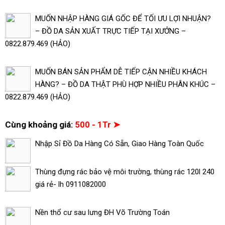
MUỐN NHẬP HÀNG GIÁ GỐC ĐỂ TỐI ƯU LỢI NHUẬN?
– ĐỒ DA SẢN XUẤT TRỰC TIẾP TẠI XƯỞNG –
0822.879.469 (HẢO)
MUỐN BÁN SẢN PHẨM DỄ TIẾP CẬN NHIỀU KHÁCH
HÀNG? – ĐỒ DA THẬT PHÙ HỢP NHIỀU PHÂN KHÚC –
0822.879.469 (HẢO)
Cùng khoảng giá:
500 - 1Tr ➤
Nhập Sỉ Đồ Da Hàng Có Sẵn, Giao Hàng Toàn Quốc
Thùng đựng rác bảo vệ môi trường, thùng rác 120l 240
giá rẻ- lh 0911082000
Nền thổ cư sau lưng ĐH Võ Trường Toán