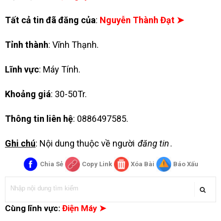
Tất cả tin đã đăng của
:
Nguyễn Thành Đạt ➤
Tỉnh thành
: Vĩnh Thạnh.
Lĩnh vực
: Máy Tính.
Khoảng giá
: 30-50Tr.
Thông tin liên hệ
: 0886497585.
Ghi chú
: Nội dung thuộc về người
đăng tin
.
Chia Sẻ
Copy Link
Xóa Bài
Báo Xấu
Cùng lĩnh vực:
Điện Máy ➤