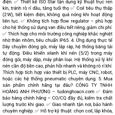
điện. ✅ Thiết kế ISO Star tận dụng kỹ thuật trục ren
kín, tránh rò rỉ dầu, tăng tuổi thọ ✅ Coil tiêu thụ thấp
(2 W), tiết kiệm điện, không quá nóng khi hoạt động
liên tục. ✅ Không tích hợp flow regulator – phù hợp
cho hệ thống sử dụng van điều tiết riêng, giảm chi phí.
✅ Thích hợp cho môi trường công nghiệp khắc nghiệt
nhờ thân nhôm, tiêu chuẩn IP65. 4. Ứng dụng thực tế
Dây chuyền đóng gói, máy lắp ráp, hệ thống băng tải
tự động. Điều khiển xilanh khí nén (5/2) trong máy
đóng gói, máy dập, máy phân loại. Hệ thống xử lý khí
nén cần độ bền cao, phản hồi nhanh và không rò rỉ khí.
Thích hợp tích hợp vào thiết bị PLC, máy CNC, robot,
hoặc các hệ thống pneumatic chuyên dụng. 5. Mua
sản phẩm chính hãng tại đâu? CÔNG TY TNHH
HOÀNG ANH PHƯƠNG – tudonghoacn.com ✅ Đảm
bảo hàng chính hãng – CO/CQ đầy đủ, kiểm tra chất
lượng trước khi giao. ✅ Giao nhanh tận nơi, bảo hành
chuyên nghiệp. ✅ Hỗ trợ kỹ thuật: chọn coil, lắp khóa,