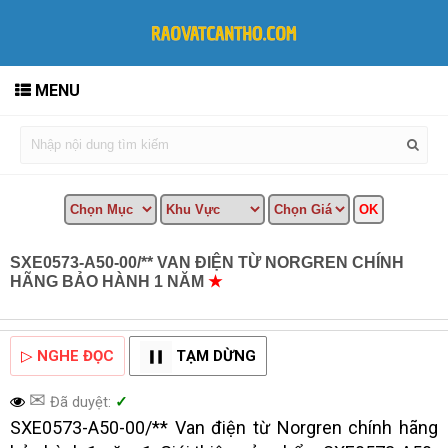
MENU
SXE0573-A50-00/** VAN ĐIỆN TỪ NORGREN CHÍNH
HÃNG BẢO HÀNH 1 NĂM
★
MUA BÁN TẠI CẦN THƠ
INFO
▷
NGHE ĐỌC
TẠM DỪNG
✉
Đã duyệt:
✓
SXE0573-A50-00/** Van điện từ Norgren chính hãng