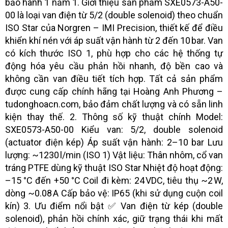
bảo hành 1 năm 1. Giới thiệu sản phẩm SXE0573-A50-
00 là loại van điện từ 5/2 (double solenoid) theo chuẩn
ISO Star của Norgren – IMI Precision, thiết kế để điều
khiển khí nén với áp suất vận hành từ 2 đến 10 bar. Van
có kích thước ISO 1, phù hợp cho các hệ thống tự
động hóa yêu cầu phản hồi nhanh, độ bền cao và
không cần van điều tiết tích hợp. Tất cả sản phẩm
được cung cấp chính hãng tại Hoàng Anh Phương –
tudonghoacn.com, bảo đảm chất lượng và có sẵn linh
kiện thay thế. 2. Thông số kỹ thuật chính Model:
SXE0573-A50-00 Kiểu van: 5/2, double solenoid
(actuator điện kép) Áp suất vận hành: 2–10 bar Lưu
lượng: ~1230 l/min (ISO 1) Vật liệu: Thân nhôm, cổ van
tráng PTFE dùng kỹ thuật ISO Star Nhiệt độ hoạt động:
–15 °C đến +50 °C Coil đi kèm: 24 VDC, tiêu thụ ~2 W,
dòng ~0.08 A Cấp bảo vệ: IP65 (khi sử dụng cuộn coil
kín) 3. Ưu điểm nổi bật ✅ Van điện từ kép (double
solenoid), phản hồi chính xác, giữ trạng thái khi mất