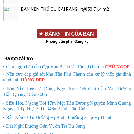
BÁN NỀN THỔ CƯ CAI RANG 1tỷ050 71.4 m2
★
ĐĂNG TIN CỦA BẠN
Không cần phải đăng ký
Được tài trợ
•
Chủ ngộp bán nền đẹp Vạn Phát Cái Tắc giá bao rẻ
CHỦ NGỘP
•
Nền cực đẹp giá tốt khu Tân Phú Thạnh cần xử lý việc gia đình
ra nhanh
HÀNG ĐẸP
•
Bán Nền Hẻm 31 Đồng Ngọc Sứ Cách Chợ Cầu Ván Đường
Trần Quang Diệu 300m
•
Siêu Hot. Ngang Tới 17m Mặt Tiền Đường Nguyễn Minh Quang
Ngay Tt Tp Ngã 7, Dt 346m2 Full Thổ Cư
•
Bán Nền Ô Tô Đường Vị Bình, Phường 3 Tp Vị Thanh
•
Đất Nghỉ Dưỡng Gần Vườn Tre Tư Sang