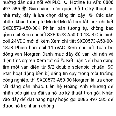
hướng dẫn đấu nối với PLC. 📞 Hotline tư vấn: 0886
497 585 🌍 Giao hàng toàn quốc, hỗ trợ kỹ thuật tại
nhà máy, đây là lựa chọn đáng tin cậy! 🔁 Các sản
phẩm khác tương tự Model Mô tả tóm tắt Link chi tiết
SXE0573-A50-00K Phiên bản tương tự, không bao
gồm coil Xem chi tiết SXE0573-A50-00-13JB Cấu hình
coil 24 VDC mới đi kèm Xem chi tiết SXE0573-A50-00-
18JB Phiên bản coil 115 VAC Xem chi tiết Toàn bộ
dòng van Norgren Danh mục đầy đủ van khí nén và
điện từ Norgren Xem tất cả 📝 Kết luận Nếu bạn đang
tìm một van điện từ 5/2 double solenoid chuẩn ISO
Star, hoạt động bền bỉ, đáng tin cậy trong môi trường
công nghiệp, thì SXE0573-A50-00 Norgren là lựa chọn
rất đáng cân nhắc. Liên hệ Hoàng Anh Phương để
nhận báo giá ưu đãi và hỗ trợ kỹ thuật trọn gói. Nhấn
vào đây để đặt hàng ngay hoặc gọi 0886 497 585 để
được hỗ trợ nhanh chóng! .