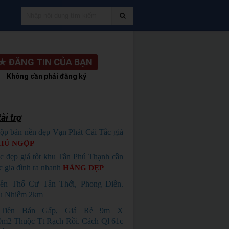
★
ĐĂNG TIN CỦA BẠN
Không cần phải đăng ký
ài trợ
ộp bán nền đẹp Vạn Phát Cái Tắc giá
HỦ NGỘP
c đẹp giá tốt khu Tân Phú Thạnh cần
c gia đình ra nhanh
HÀNG ĐẸP
ền Thổ Cư Tân Thới, Phong Điền.
u Nhiếm 2km
Tiền Bán Gấp, Giá Rẻ 9m X
m2 Thuộc Tt Rạch Rồi. Cách Ql 61c