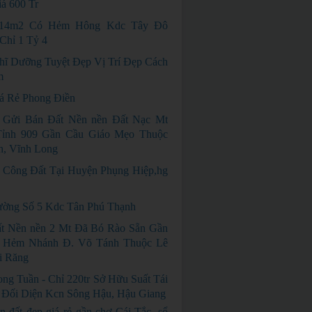
á 600 Tr
114m2 Có Hẻm Hông Kdc Tây Đô
Chỉ 1 Tỷ 4
hĩ Dưỡng Tuyệt Đẹp Vị Trí Đẹp Cách
m
á Rẻ Phong Điền
 Gửi Bán Đất Nền nền Đất Nạc Mt
ỉnh 909 Gần Cầu Giáo Mẹo Thuộc
h, Vĩnh Long
 Công Đất Tại Huyện Phụng Hiệp,hg
ờng Số 5 Kdc Tân Phú Thạnh
t Nền nền 2 Mt Đã Bó Rào Sẵn Gần
 Hẻm Nhánh Đ. Võ Tánh Thuộc Lê
i Răng
ng Tuần - Chỉ 220tr Sở Hữu Suất Tái
 Đối Diện Kcn Sông Hậu, Hậu Giang
n đất đẹp giá rẻ gần chợ Cái Tắc, sổ