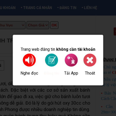
•
•
•
ỀU KHOẢN
TRANG CÁ NHÂN
ĐĂNG TIN
LIÊN HỆ
NH TRUNG THU DÙNG GÓI HÚT
ẦN THƠ INFO
Trang web đăng tin
không cần tài khoản
Được t
G
•
Chủ ng
bao rẻ
C
Nghe đọc
Tải App
Thoát
Đăng tin
•
Nền cự
ươi, dễ bị ẩm mốc trong thời gian ngắn nếu
xử lý việ
ch. Đặc biệt với các cơ sở sản xuất bánh
•
Bán N
n để giao đi xa, việc giữ cho bánh luôn tươi
Cách Cầ
ông dễ giải. Đó là lý do gói hút oxy 30cc cho
•
Cần 
h Phong được nhiều doanh nghiệp tin dùng.
29m=300
ảo quản bánh trung thu hiệu quả Không cần