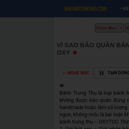
•
ĐI
VÌ SAO BẢO QUẢN BÁ
OXY
★
MUA BÁN TẠI C
▷
NGHE ĐỌC
TẠM DỪN
Bánh Trung Thu là loại bánh t
không được bảo quản đúng cá
handmade hoặc làm số lượng lớ
ngon, không mốc là bài toán kh
bánh trung thu – OXYTOC Thịn
1. Gói hút oxy – Giải pháp b