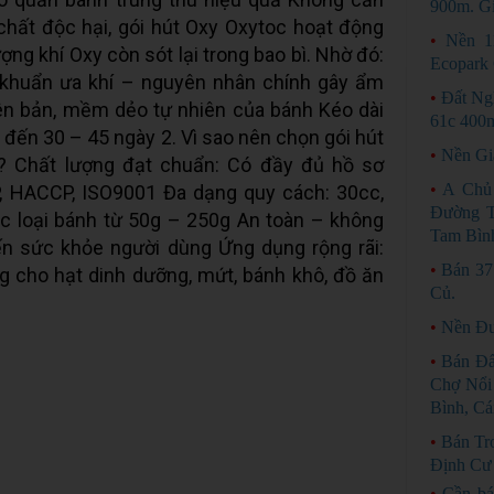
900m. Gi
hất độc hại, gói hút Oxy Oxytoc hoạt động
•
Nền 
ợng khí Oxy còn sót lại trong bao bì. Nhờ đó:
Ecopark 
i khuẩn ưa khí – nguyên nhân chính gây ẩm
•
Đất Ng
n bản, mềm dẻo tự nhiên của bánh Kéo dài
61c 400
 đến 30 – 45 ngày 2. Vì sao nên chọn gói hút
•
Nền Gi
? Chất lượng đạt chuẩn: Có đầy đủ hồ sơ
•
A Chủ
, HACCP, ISO9001 Đa dạng quy cách: 30cc,
Đường T
c loại bánh từ 50g – 250g An toàn – không
Tam Bìn
n sức khỏe người dùng Ứng dụng rộng rãi:
•
Bán 37
g cho hạt dinh dưỡng, mứt, bánh khô, đồ ăn
Củ.
•
Nền Đư
•
Bán Đấ
Chợ Nổi
Bình, Cá
•
Bán Tro
Định Cư
•
Cần bá