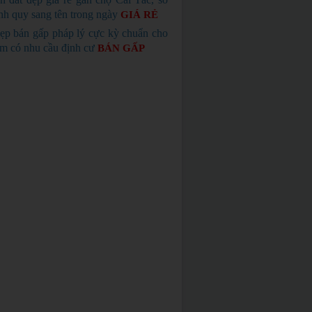
nh quy sang tên trong ngày
GIÁ RẺ
ẹp bán gấp pháp lý cực kỳ chuẩn cho
em có nhu cầu định cư
BÁN GẤP