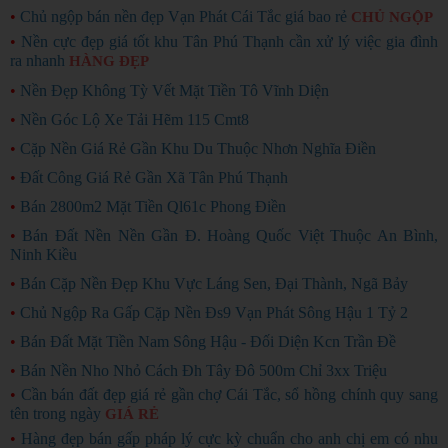
•
Chủ ngộp bán nền đẹp Vạn Phát Cái Tắc giá bao rẻ
CHỦ NGỘP
•
Nền cực đẹp giá tốt khu Tân Phú Thạnh cần xử lý việc gia đình
ra nhanh
HÀNG ĐẸP
•
Nền Đẹp Không Tỳ Vết Mặt Tiền Tô Vĩnh Diện
•
Nền Góc Lộ Xe Tải Hẽm 115 Cmt8
•
Cặp Nền Giá Rẻ Gần Khu Du Thuộc Nhơn Nghĩa Điền
•
Đất Công Giá Rẻ Gần Xã Tân Phú Thạnh
•
Bán 2800m2 Mặt Tiền Ql61c Phong Điền
•
Bán Đất Nền Nền Gần Đ. Hoàng Quốc Việt Thuộc An Bình,
Ninh Kiều
•
Bán Cặp Nền Đẹp Khu Vực Láng Sen, Đại Thành, Ngã Bảy
•
Chủ Ngộp Ra Gấp Cặp Nền Đs9 Vạn Phát Sông Hậu 1 Tỷ 2
•
Bán Đất Mặt Tiền Nam Sông Hậu - Đối Diện Kcn Trần Đề
•
Bán Nền Nho Nhỏ Cách Đh Tây Đô 500m Chỉ 3xx Triệu
•
Cần bán đất đẹp giá rẻ gần chợ Cái Tắc, sổ hồng chính quy sang
tên trong ngày
GIÁ RẺ
•
Hàng đẹp bán gấp pháp lý cực kỳ chuẩn cho anh chị em có nhu