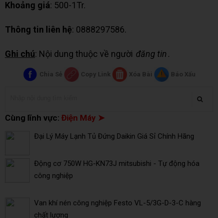
Khoảng giá
: 500-1Tr.
Thông tin liên hệ
: 0888297586.
Ghi chú
: Nội dung thuộc về người
đăng tin
.
Chia Sẻ
Copy Link
Xóa Bài
Báo Xấu
Cùng lĩnh vực:
Điện Máy ➤
Đại Lý Máy Lạnh Tủ Đứng Daikin Giá Sỉ Chính Hãng
Động cơ 750W HG-KN73J mitsubishi - Tự động hóa
công nghiệp
Van khí nén công nghiệp Festo VL-5/3G-D-3-C hàng
chất lượng