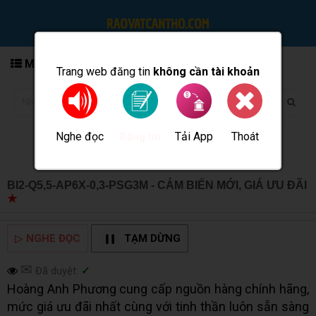
MENU
Trang web đăng tin
không cần tài khoản
Nghe đọc
Tải App
Thoát
Đăng tin
BI2-Q5,5-AP6X-0,3-PSG3M - CẢM BIẾN MỚI, GIÁ ƯU ĐÃI
★
MUA BÁN TẠI CẦN THƠ INFO
▷
NGHE ĐỌC
TẠM DỪNG
✉
Đã duyệt:
✓
Hoàng Anh Phương cung cấp nguồn hàng chính hãng,
mức giá ưu đãi nhất cùng với tinh thần luôn sẵn sàng