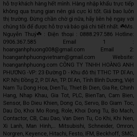
hỗ trợ khách hàng hết mình. Hàng nhập khẩu trực tiếp
không qua trung gian nên giá cực kì tốt. Giá bao luôn
thị trường. Đừng chần chờ gì nữa, hãy liên hệ ngay với
chúng tôi để được hỗ trợ và báo giá chi tiết nhất. ☘️Ms.
Nguyễn Thuý☘️ : Điện thoại : 0888.297.586 Hotline:
0906.367.585 Email 1 :
hoanganhphuong008@gmail.com Email 2:
hoanganhphuongvietnam@gmail.com Website:
hoanganhphuong.com CÔNG TY TNHH HOÀNG ANH
PHƯƠNG -VP: 23 Đường D - Khu đô thị TTHC TP Dĩ An,
KP. Nhị Đồng 2, P. Dĩ An, TP. Dĩ An, Tỉnh Bình Dương, Việt
Nam Tu Dong Hoa, DienTu, Thiet Bi Dien, Gia Re, Chinh
Hang, Nhap Khau, Gia Tot, PLC, BienTan, Cam Bien,
Sensor, Bo Dieu Khien, Dong Co, Servo, Bo Giam Toc,
Dau Do, Khoi Mo Rong, Role, Khoi Dong Tu, Bo Mach,
Contactor, CB, Cau Dao, Van Dien Tu, Co Khi, Khi Nen,
Xi Lanh, Man Hinh,... Mitsubishi, Schneider, Omron,
Norgren, Keyence, Hitachi, Festo, IFM, Beckhoff, SMC,