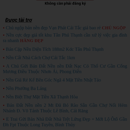
Không cần phải đăng ký
Được tài trợ
•
Chủ ngộp bán nền đẹp Vạn Phát Cái Tắc giá bao rẻ
CHỦ NGỘP
•
Nền cực đẹp giá tốt khu Tân Phú Thạnh cần xử lý việc gia đình
ra nhanh
HÀNG ĐẸP
•
Bán Cặp Nền Diện Tích 188m2 Kdc Tân Phú Thạnh
•
Nền Cất Nhà Cách Chợ Cái Tắc 1km
•
A Chủ Gửi Bán Đất Nền nền Đất Nạc Có Thổ Cư Gần Cống
Mương Điều Thuộc Nhơn Ái, Phong Điền
•
Nền Giá Rẻ Kế Bên Góc Ngã 4 Mặt Tiền Nhật Tảo
•
Nền Phường Ba Láng
•
Nền Biệt Thự Mặt Tiền Xã Thạnh Hòa
•
Bán Đất Nền nền 2 Mt Đã Bó Rào Sẵn Gần Chợ Nổi Hẻm
Nhánh Đ. Võ Tánh Thuộc Lê Bình, Cái Răng
•
E Trai Gửi Bán Nhà Đất Nhà Trệt Lửng Đẹp + Mới Lộ Ôtô Gần
Đh Fpt Thuộc Long Tuyền, Bình Thủy