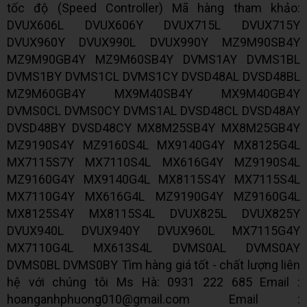
tốc độ (Speed Controller) Mã hàng tham khảo:
DVUX606L DVUX606Y DVUX715L DVUX715Y
DVUX960Y DVUX990L DVUX990Y MZ9M90SB4Y
MZ9M90GB4Y MZ9M60SB4Y DVMS1AY DVMS1BL
DVMS1BY DVMS1CL DVMS1CY DVSD48AL DVSD48BL
MZ9M60GB4Y MX9M40SB4Y MX9M40GB4Y
DVMS0CL DVMS0CY DVMS1AL DVSD48CL DVSD48AY
DVSD48BY DVSD48CY MX8M25SB4Y MX8M25GB4Y
MZ9190S4Y MZ9160S4L MX9140G4Y MX8125G4L
MX7115S7Y MX7110S4L MX616G4Y MZ9190S4L
MZ9160G4Y MX9140G4L MX8115S4Y MX7115S4L
MX7110G4Y MX616G4L MZ9190G4Y MZ9160G4L
MX8125S4Y MX8115S4L DVUX825L DVUX825Y
DVUX940L DVUX940Y DVUX960L MX7115G4Y
MX7110G4L MX613S4L DVMS0AL DVMS0AY
DVMS0BL DVMS0BY Tìm hàng giá tốt - chất lượng liên
hệ với chúng tôi Ms Hà: 0931 222 685 Email :
hoanganhphuong010@gmail.com Email :