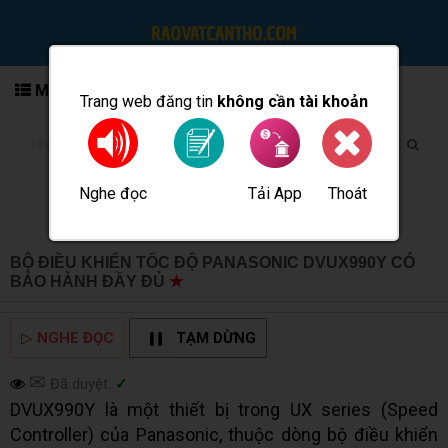
MENU
Trang web đăng tin
không cần tài khoản
Nghe đọc
Tải App
Thoát
Đăng tin
BỘ ĐIỀU KHIỂN TỐC ĐỘ PANASONIC DVUX990Y CÓ
BẢO HÀNH ĐẦY ĐỦ
★
MUA BÁN TẠI CẦN THƠ INFO
▷
NGHE ĐỌC
TẠM DỪNG
✉
Đã duyệt:
✓
DVUX990Y là một thiết bị trong UX series (Speed
Controller) của Panasonic, thuộc dòng bộ điều khiển