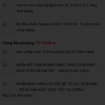
Van khí nén công nghiệp Festo VL-5/3G-D-3-C hàng
chất lượng
Bộ điều khiển Yaskawa SGDV-120A01A - Tự động hoá
công nghiệp
Cùng địa phương:
TP. HCM ➤
Đại Lý Máy Lạnh Tủ Đứng Daikin Giá Sỉ Chính Hãng
MUỐN MỞ THÊM NGÀNH HÀNG TĂNG LỢI NHUẬN? –
NHẬP SỈ ĐỒ DA GIÁ TỐT – 0822.879.469 (HẢO)
MUỐN NHẬP HÀNG GIÁ GỐC ĐỂ TỐI ƯU LỢI NHUẬN?
– ĐỒ DA SẢN XUẤT TRỰC TIẾP TẠI XƯỞNG –
0822.879.469 (HẢO)