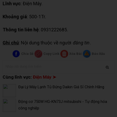
Lĩnh vực
: Điện Máy.
Khoảng giá
: 500-1Tr.
Thông tin liên hệ
: 0931222685.
Ghi chú
: Nội dung thuộc về người
đăng tin
.
Chia Sẻ
Copy Link
Xóa Bài
Báo Xấu
Cùng lĩnh vực:
Điện Máy ➤
Đại Lý Máy Lạnh Tủ Đứng Daikin Giá Sỉ Chính Hãng
Động cơ 750W HG-KN73J mitsubishi - Tự động hóa
công nghiệp