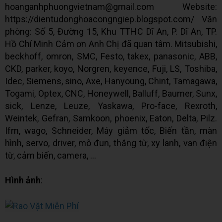
hoanganhphuongvietnam@gmail.com Website:
https://dientudonghoacongngiep.blogspot.com/ Văn
phòng: Số 5, Đường 15, Khu TTHC Dĩ An, P. Dĩ An, TP.
Hồ Chí Minh Cảm ơn Anh Chị đã quan tâm. Mitsubishi,
beckhoff, omron, SMC, Festo, takex, panasonic, ABB,
CKD, parker, koyo, Norgren, keyence, Fuji, LS, Toshiba,
Idec, Siemens, sino, Axe, Hanyoung, Chint, Tamagawa,
Togami, Optex, CNC, Honeywell, Balluff, Baumer, Sunx,
sick, Lenze, Leuze, Yaskawa, Pro-face, Rexroth,
Weintek, Gefran, Samkoon, phoenix, Eaton, Delta, Pilz.
Ifm, wago, Schneider, Máy giảm tốc, Biến tần, màn
hình, servo, driver, mô đun, thắng từ, xy lanh, van điện
từ, cảm biến, camera, ...
Hình ảnh
: