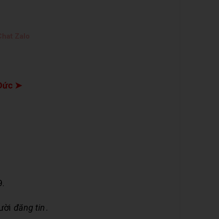
hat Zalo
Đức ➤
9.
gười
đăng tin
.