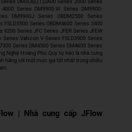
Series DM3(4)L(T)2A00 Series 2000 Series
s 4000 Series DM9900-W Series DM9900-
ries DM9900J Series OBDM2500 Series
s FSLD3500 Series OBDM4600 Series 5400
es 9200 Series JFC Series JFER Series JFEW
p Series Valvcon V-Series FSLD3900 Series
M7300 Series DM4500 Series DM4600 Series
ng Nghệ Hoàng Phú Quý tự hào là nhà cung
h hãng với một mức giá tốt nhất trong nhiều
am. .
Flow | Nhà cung cấp JFlow