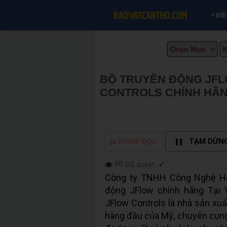
•
ĐI
BỘ TRUYỀN ĐỘNG JFL
CONTROLS CHÍNH HÃ
INFO
▷
NGHE ĐỌC
TẠM DỪN
✉
Đã duyệt:
✓
Công ty TNHH Công Nghệ Ho
động JFlow chính hãng Tại V
JFlow Controls là nhà sản xuấ
hàng đầu của Mỹ, chuyên cung 