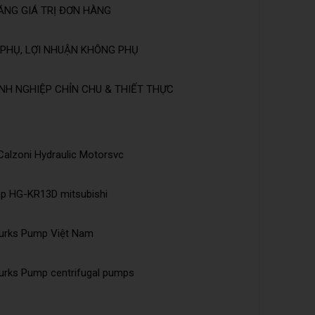
ĂNG GIÁ TRỊ ĐƠN HÀNG
PHỤ, LỢI NHUẬN KHÔNG PHỤ
NH NGHIỆP CHỈN CHU & THIẾT THỰC
 Calzoni Hydraulic Motorsvc
ập HG-KR13D mitsubishi
Burks Pump Việt Nam
urks Pump centrifugal pumps