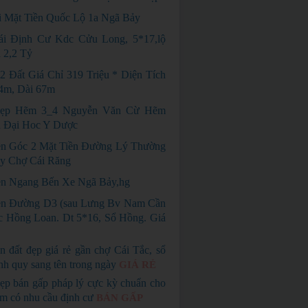
i Mặt Tiền Quốc Lộ 1a Ngã Bảy
ái Định Cư Kdc Cửu Long, 5*17,lộ
 2,2 Tỷ
2 Đất Giá Chỉ 319 Triệu * Diện Tích
4m, Dài 67m
ẹp Hẽm 3_4 Nguyễn Văn Cừ Hẽm
n Đại Hoc Y Dược
n Góc 2 Mặt Tiền Đường Lý Thường
ay Chợ Cái Răng
n Ngang Bến Xe Ngã Bảy,hg
n Đường D3 (sau Lưng Bv Nam Cần
 Hồng Loan. Dt 5*16, Sổ Hồng. Giá
n đất đẹp giá rẻ gần chợ Cái Tắc, sổ
nh quy sang tên trong ngày
GIÁ RẺ
ẹp bán gấp pháp lý cực kỳ chuẩn cho
em có nhu cầu định cư
BÁN GẤP