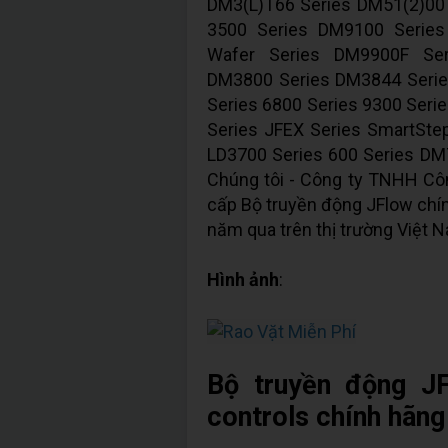
DM3(L)T66 Series DM51(2)00 
3500 Series DM9100 Serie
Wafer Series DM9900F Se
DM3800 Series DM3844 Serie
Series 6800 Series 9300 Seri
Series JFEX Series SmartSte
LD3700 Series 600 Series D
Chúng tôi - Công ty TNHH Cô
cấp Bộ truyền động JFlow chín
năm qua trên thị trường Việt N
Hình ảnh
:
Bộ truyền động J
controls chính hãng