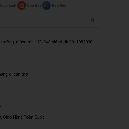
Copy Link
Xóa Bài
Báo Xấu
trường, thùng rác 120l 240 giá rẻ- lh 0911082000
mang đi cần thơ
➤
n, Giao Hàng Toàn Quốc