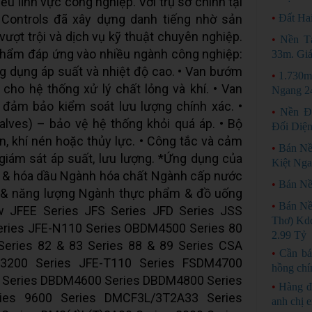
ều lĩnh vực công nghiệp. Với trụ sở chính tại
w Controls đã xây dựng danh tiếng nhờ sản
•
Đất Ha
ượt trội và dịch vụ kỹ thuật chuyên nghiệp.
•
Nền T
hẩm đáp ứng vào nhiều ngành công nghiệp:
33m. Giá
ứng dụng áp suất và nhiệt độ cao. • Van bướm
•
1.730m
p cho hệ thống xử lý chất lỏng và khí. • Van
Ngang 2
– đảm bảo kiểm soát lưu lượng chính xác. •
•
Nền Đ
alves) – bảo vệ hệ thống khỏi quá áp. • Bộ
Đối Diệ
n, khí nén hoặc thủy lực. • Công tắc và cảm
•
Bán Nề
giám sát áp suất, lưu lượng. *Ứng dụng của
Kiệt Ng
í & hóa dầu Ngành hóa chất Ngành cấp nước
•
Bán Nề
n & năng lượng Ngành thực phẩm & đồ uống
•
Bán Nề
w JFEE Series JFS Series JFD Series JSS
Thơ) Kdc
Series JFE-N110 Series OBDM4500 Series 80
2.99 Tỷ
Series 82 & 83 Series 88 & 89 Series CSA
•
Cần bá
M3200 Series JFE-T110 Series FSDM4700
hồng chí
0 Series DBDM4600 Series DBDM4800 Series
•
Hàng đ
ries 9600 Series DMCF3L/3T2A33 Series
anh chị 