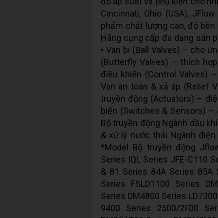
đo áp suất và phụ kiện cho nhi
Cincinnati, Ohio (USA), JFlo
phẩm chất lượng cao, độ bền v
Hãng cung cấp đa dạng sản p
• Van bi (Ball Valves) – cho 
(Butterfly Valves) – thích hợ
điều khiển (Control Valves) 
Van an toàn & xả áp (Relief V
truyền động (Actuators) – điệ
biến (Switches & Sensors) – 
Bộ truyền động Ngành dầu kh
& xử lý nước thải Ngành điệ
*Model Bộ truyền động Jflo
Series IQL Series JFE-C110 
& 81 Series 84A Series 85A 
Series FSLD1100 Series D
Series DM4800 Series LD730
9400 Series 2500/2F00 Se