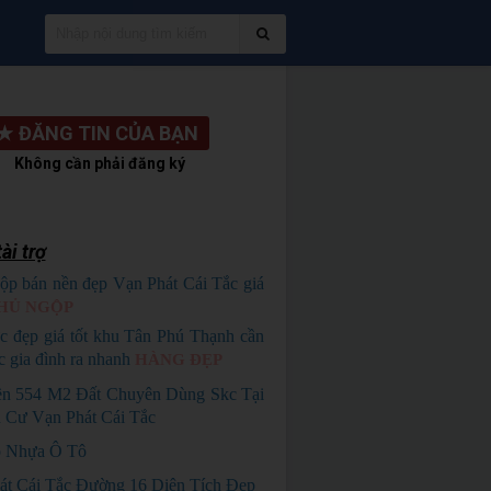
★
ĐĂNG TIN CỦA BẠN
Không cần phải đăng ký
ài trợ
ộp bán nền đẹp Vạn Phát Cái Tắc giá
HỦ NGỘP
c đẹp giá tốt khu Tân Phú Thạnh cần
c gia đình ra nhanh
HÀNG ĐẸP
n 554 M2 Đất Chuyên Dùng Skc Tại
 Cư Vạn Phát Cái Tắc
 Nhựa Ô Tô
át Cái Tắc Đường 16 Diện Tích Đẹp