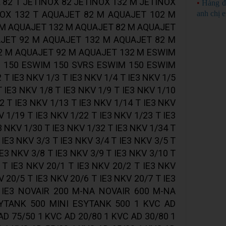
 82 T JETINOX 82 JETINOX 132 M JETINOX
•
Hàng đ
NOX 132 T AQUAJET 82 M AQUAJET 102 M
anh chị 
 M AQUAJET 132 M AQUAJET 82 M AQUAJET
JET 92 M AQUAJET 132 M AQUAJET 82 M
2 M AQUAJET 92 M AQUAJET 132 M ESWIM
 150 ESWIM 150 SVRS ESWIM 150 ESWIM
T IE3 NKV 1/3 T IE3 NKV 1/4 T IE3 NKV 1/5
T IE3 NKV 1/8 T IE3 NKV 1/9 T IE3 NKV 1/10
2 T IE3 NKV 1/13 T IE3 NKV 1/14 T IE3 NKV
V 1/19 T IE3 NKV 1/22 T IE3 NKV 1/23 T IE3
3 NKV 1/30 T IE3 NKV 1/32 T IE3 NKV 1/34 T
 IE3 NKV 3/3 T IE3 NKV 3/4 T IE3 NKV 3/5 T
IE3 NKV 3/8 T IE3 NKV 3/9 T IE3 NKV 3/10 T
 T IE3 NKV 20/1 T IE3 NKV 20/2 T IE3 NKV
V 20/5 T IE3 NKV 20/6 T IE3 NKV 20/7 T IE3
T IE3 NOVAIR 200 M-NA NOVAIR 600 M-NA
YTANK 500 MINI ESYTANK 500 1 KVC AD
AD 75/50 1 KVC AD 20/80 1 KVC AD 30/80 1