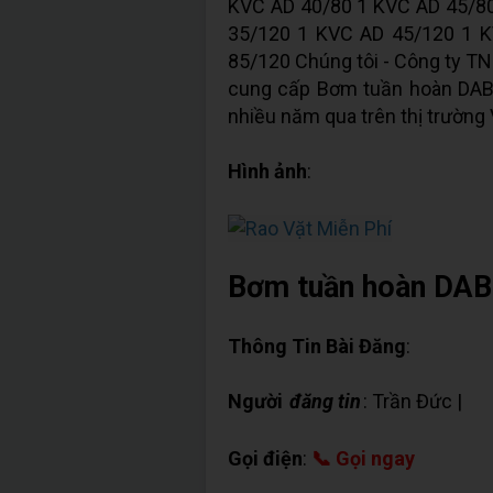
KVC AD 40/80 1 KVC AD 45/8
35/120 1 KVC AD 45/120 1 
85/120 Chúng tôi - Công ty T
cung cấp Bơm tuần hoàn DAB 
nhiều năm qua trên thị trường 
Hình ảnh
:
Bơm tuần hoàn DAB 
Thông Tin Bài Đăng
:
Người
đăng tin
: Trần Đức |
✉ C
Gọi điện
:
📞 Gọi ngay