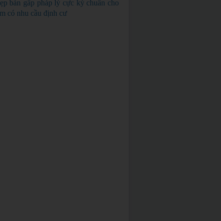
ẹp bán gấp pháp lý cực kỳ chuẩn cho
em có nhu cầu định cư
BÁN GẤP