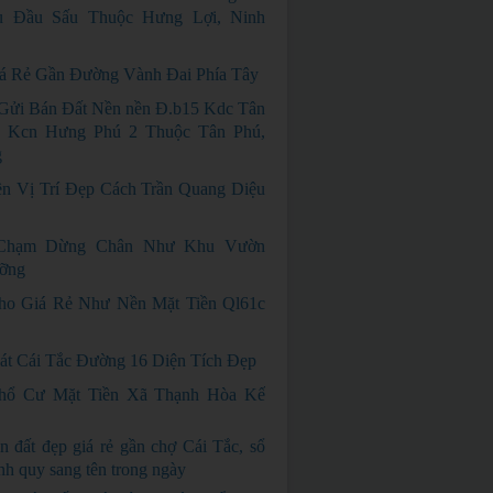
 Đầu Sấu Thuộc Hưng Lợi, Ninh
á Rẻ Gần Đường Vành Đai Phía Tây
Gửi Bán Đất Nền nền Đ.b15 Kdc Tân
 Kcn Hưng Phú 2 Thuộc Tân Phú,
g
n Vị Trí Đẹp Cách Trần Quang Diệu
Chạm Dừng Chân Như Khu Vườn
ỡng
o Giá Rẻ Như Nền Mặt Tiền Ql61c
át Cái Tắc Đường 16 Diện Tích Đẹp
hổ Cư Mặt Tiền Xã Thạnh Hòa Kế
n đất đẹp giá rẻ gần chợ Cái Tắc, sổ
nh quy sang tên trong ngày
GIÁ RẺ