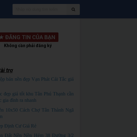
★
ĐĂNG TIN CỦA BẠN
Không cần phải đăng ký
ài trợ
ộp bán nền đẹp Vạn Phát Cái Tắc giá
HỦ NGỘP
c đẹp giá tốt khu Tân Phú Thạnh cần
c gia đình ra nhanh
HÀNG ĐẸP
ền 10x50 Cách Chợ Tân Thành Ngã
m
p Định Cư Giá Rẻ
án Đất Nền Nền Hẻm 38 Đường 3/2