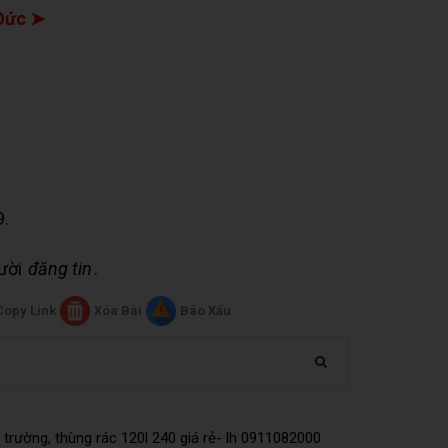
Đức ➤
9.
gười
đăng tin
.
Copy Link
Xóa Bài
Báo Xấu
trường, thùng rác 120l 240 giá rẻ- lh 0911082000