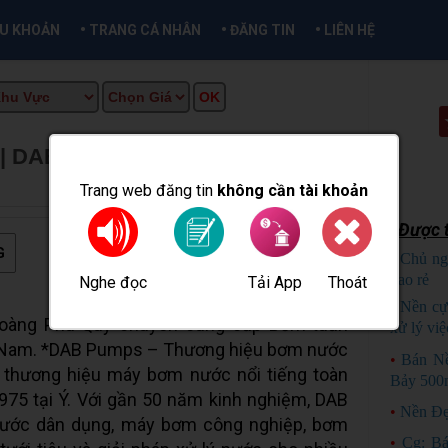
•
•
•
ỀU KHOẢN
TRANG CÁ NHÂN
ĐĂNG TIN
LIÊN HỆ
| DAB CIRCULATION PUMP
★
 INFO
Trang web đăng tin
không cần tài khoản
Được t
G
•
Chủ ng
bao rẻ
C
Nghe đọc
Tải App
Thoát
Đăng tin
•
Nền cự
oàng Phú Quý chuyên cung cấp Bơm tuần
xử lý việ
t Nam. *DAB Pumps – Thương hiệu bơm nước
•
Bán N
 thương hiệu máy bơm nước nổi tiếng toàn
Bảy 500
975 tại Ý. Với gần 50 năm kinh nghiệm, DAB
•
Nền Đẹ
ước dân dụng, máy bơm công nghiệp, bơm
•
Cg: B