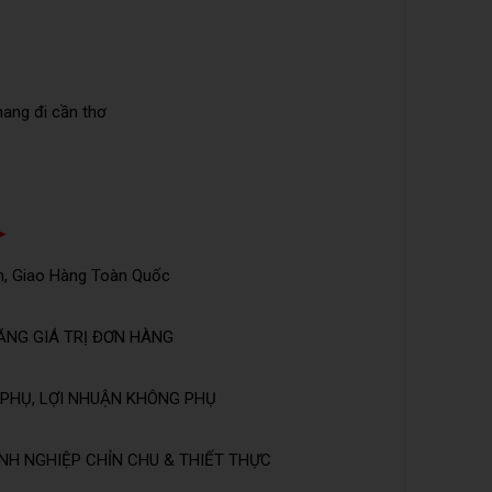
mang đi cần thơ
➤
n, Giao Hàng Toàn Quốc
ĂNG GIÁ TRỊ ĐƠN HÀNG
PHỤ, LỢI NHUẬN KHÔNG PHỤ
NH NGHIỆP CHỈN CHU & THIẾT THỰC