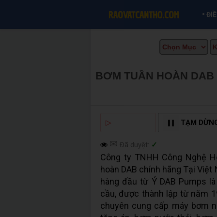
•
ĐI
BƠM TUẦN HOÀN DAB 
MUA BÁN TẠI CẦN THƠ
▷
NGHE ĐỌC
TẠM DỪN
✉
Đã duyệt:
✓
Công ty TNHH Công Nghệ H
hoàn DAB chính hãng Tại Việ
hàng đầu từ Ý DAB Pumps là
cầu, được thành lập từ năm 1
chuyên cung cấp máy bơm n