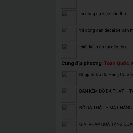
thi công sự kiện cần thơ
thi công dán decal xe bán 
thiết kế in ấn tại cần thơ
Cùng địa phương:
Toàn Quốc 
Nhập Sỉ Đồ Da Hàng Có Sẵ
BÁN KÈM ĐỒ DA THẬT – T
ĐỒ DA THẬT – MẶT HÀNG 
GIẢI PHÁP QUÀ TẶNG DOA