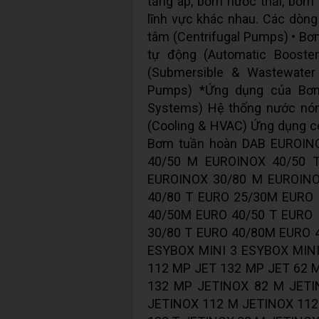
tăng áp, bơm nước thải, bơm t
lĩnh vực khác nhau. Các dòn
tâm (Centrifugal Pumps) • Bơ
tự động (Automatic Boost
(Submersible & Wastewate
Pumps) *Ứng dụng của Bơm
Systems) Hệ thống nước nón
(Cooling & HVAC) Ứng dụng c
Bơm tuần hoàn DAB EUROIN
40/50 M EUROINOX 40/50 
EUROINOX 30/80 M EUROINO
40/80 T EURO 25/30M EURO
40/50M EURO 40/50 T EURO
30/80 T EURO 40/80M EURO 4
ESYBOX MINI 3 ESYBOX MINI
112 MP JET 132 MP JET 62 
132 MP JETINOX 82 M JETI
JETINOX 112 M JETINOX 112