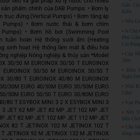
ưới tiêu và giải pháp xử lý nước cho nhiều
Gần Cầu
g sản phẩm chính của DAB Pumps: • Bơm ly
Kiều
m trục đứng (Vertical Pumps) • Bơm tăng áp
•
Nền Gi
er Pumps) • Bơm nước thải & bơm chìm
•
A Chủ 
r Pumps) • Bơm hồ bơi (Swimming Pool
Phú Gần
 tuần hoàn Hệ thống sưởi ấm (Heating
Cái Răn
g sinh hoạt Hệ thống làm mát & điều hòa
•
Cặp Nề
ông nghiệp Nông nghiệp & thủy sản *Model
20m
OX 30/50 M EUROINOX 30/50 T EUROINOX
•
Bám 
T EUROINOX 50/50 M EUROINOX 50/50 T
Nghĩ Dư
X 30/80 T EUROINOX 40/80 M EUROINOX
 30/30M EURO 40/30M EURO 30/50M EURO
•
Nhà Kh
Cthơ
 50/50M EURO 50/50 T EURO 30/80M EURO
0/80 T ESYBOX MINI 3 2 X ESYBOX MINI 3
•
Vạn Ph
 3 JET 62 MP JET 82 MP JET 102 MP JET
•
Nền T
MP JET 82 MP JET 102 MP JET 112 MP JET
Bên Chợ
NOX 82 T JETINOX 102 M JETINOX 102 T
•
Cần bá
 T JETINOX 92 M JETINOX 132 M JETINOX
hồng chí