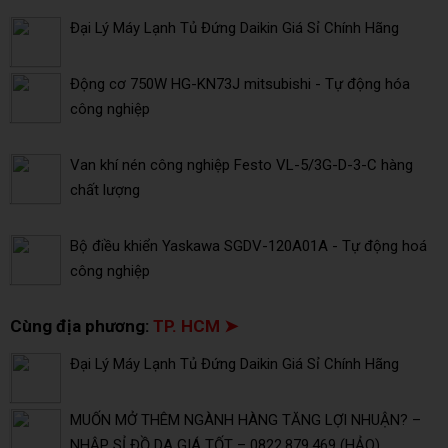
Đại Lý Máy Lạnh Tủ Đứng Daikin Giá Sỉ Chính Hãng
Động cơ 750W HG-KN73J mitsubishi - Tự động hóa
công nghiệp
Van khí nén công nghiệp Festo VL-5/3G-D-3-C hàng
chất lượng
Bộ điều khiển Yaskawa SGDV-120A01A - Tự động hoá
công nghiệp
Cùng địa phương:
TP. HCM ➤
Đại Lý Máy Lạnh Tủ Đứng Daikin Giá Sỉ Chính Hãng
MUỐN MỞ THÊM NGÀNH HÀNG TĂNG LỢI NHUẬN? –
NHẬP SỈ ĐỒ DA GIÁ TỐT – 0822.879.469 (HẢO)