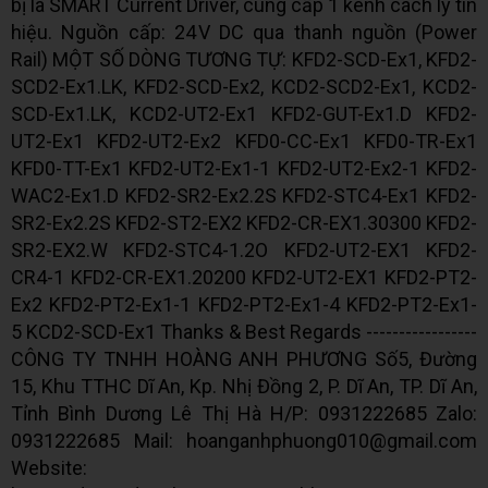
bị là SMART Current Driver, cung cấp 1 kênh cách ly tín
hiệu. Nguồn cấp: 24 V DC qua thanh nguồn (Power
Rail) MỘT SỐ DÒNG TƯƠNG TỰ: KFD2-SCD-Ex1, KFD2-
SCD2-Ex1.LK, KFD2-SCD-Ex2, KCD2-SCD2-Ex1, KCD2-
SCD-Ex1.LK, KCD2-UT2-Ex1 KFD2-GUT-Ex1.D KFD2-
UT2-Ex1 KFD2-UT2-Ex2 KFD0-CC-Ex1 KFD0-TR-Ex1
KFD0-TT-Ex1 KFD2-UT2-Ex1-1 KFD2-UT2-Ex2-1 KFD2-
WAC2-Ex1.D KFD2-SR2-Ex2.2S KFD2-STC4-Ex1 KFD2-
SR2-Ex2.2S KFD2-ST2-EX2 KFD2-CR-EX1.30300 KFD2-
SR2-EX2.W KFD2-STC4-1.2O KFD2-UT2-EX1 KFD2-
CR4-1 KFD2-CR-EX1.20200 KFD2-UT2-EX1 KFD2-PT2-
Ex2 KFD2-PT2-Ex1-1 KFD2-PT2-Ex1-4 KFD2-PT2-Ex1-
5 KCD2-SCD-Ex1 Thanks & Best Regards -----------------
CÔNG TY TNHH HOÀNG ANH PHƯƠNG Số5, Đường
15, Khu TTHC Dĩ An, Kp. Nhị Đồng 2, P. Dĩ An, TP. Dĩ An,
Tỉnh Bình Dương Lê Thị Hà H/P: 0931222685 Zalo:
0931222685 Mail: hoanganhphuong010@gmail.com
Website: