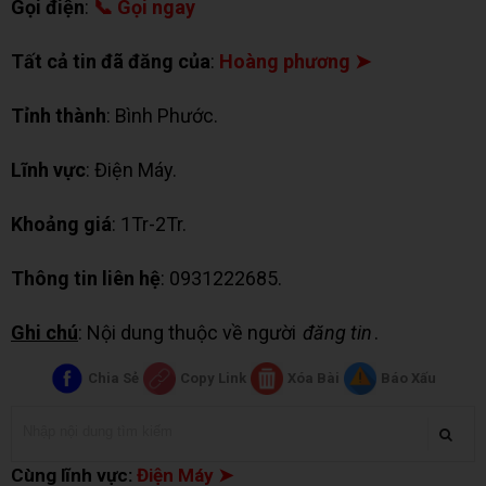
Gọi điện
:
📞 Gọi ngay
Tất cả tin đã đăng của
:
Hoàng phương ➤
Tỉnh thành
: Bình Phước.
Lĩnh vực
: Điện Máy.
Khoảng giá
: 1Tr-2Tr.
Thông tin liên hệ
: 0931222685.
Ghi chú
: Nội dung thuộc về người
đăng tin
.
Chia Sẻ
Copy Link
Xóa Bài
Báo Xấu
Cùng lĩnh vực:
Điện Máy ➤