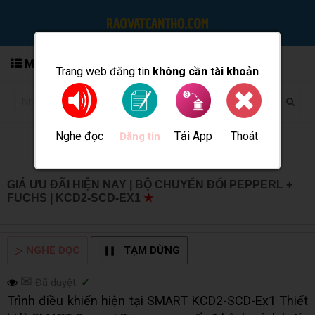
MENU
Trang web đăng tin
không cần tài khoản
Nghe đọc
Tải App
Thoát
Đăng tin
GIÁ ƯU ĐÃI HIỆN NAY | BỘ CHUYỂN ĐỔI PEPPERL +
FUCHS | KCD2-SCD-EX1
★
MUA BÁN TẠI CẦN THƠ
INFO
▷
NGHE ĐỌC
TẠM DỪNG
✉
Đã duyệt:
✓
Trình điều khiển hiện tại SMART KCD2-SCD-Ex1 Thiết