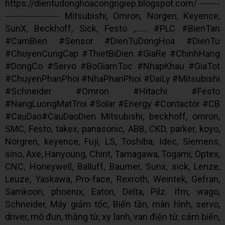
https://dientudonghoacongngiep.blogspot.com/ -------
------------------ Mitsubishi, Omron, Norgen, Keyence,
SunX, Beckhoff, Sick, Festo ,...... #PLC #BienTan
#CamBien #Sensor #DienTuDongHoa #DienTu
#ChuyenCungCap #ThietBiDien #GiaRe #ChinhHang
#DongCo #Servo #BoGiamToc #NhapKhau #GiaTot
#ChuyenPhanPhoi #NhaPhanPhoi #DaiLy #Mitsubishi
#Schneider #Omron #Hitachi #Festo
#NangLuongMatTroi #Solar #Energy #Contactor #CB
#CauDao#CauDaoDien Mitsubishi, beckhoff, omron,
SMC, Festo, takex, panasonic, ABB, CKD, parker, koyo,
Norgren, keyence, Fuji, LS, Toshiba, Idec, Siemens,
sino, Axe, Hanyoung, Chint, Tamagawa, Togami, Optex,
CNC, Honeywell, Balluff, Baumer, Sunx, sick, Lenze,
Leuze, Yaskawa, Pro-face, Rexroth, Weintek, Gefran,
Samkoon, phoenix, Eaton, Delta, Pilz. Ifm, wago,
Schneider, Máy giảm tốc, Biến tần, màn hình, servo,
driver, mô đun, thắng từ, xy lanh, van điện từ, cảm biến,