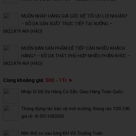
MUỐN NHẬP HÀNG GIÁ GỐC ĐỂ TỐI ƯU LỢI NHUẬN?
– ĐỒ DA SẢN XUẤT TRỰC TIẾP TẠI XƯỞNG –
0822.879.469 (HẢO)
MUỐN BÁN SẢN PHẨM DỄ TIẾP CẬN NHIỀU KHÁCH
HÀNG? – ĐỒ DA THẬT PHÙ HỢP NHIỀU PHÂN KHÚC –
0822.879.469 (HẢO)
Cùng khoảng giá:
500 - 1Tr ➤
Nhập Sỉ Đồ Da Hàng Có Sẵn, Giao Hàng Toàn Quốc
Thùng đựng rác bảo vệ môi trường, thùng rác 120l 240
giá rẻ- lh 0911082000
Nền thổ cư sau lưng ĐH Võ Trường Toán