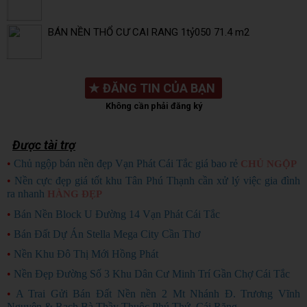
BÁN NỀN THỔ CƯ CAI RANG 1tỷ050 71.4 m2
★
ĐĂNG TIN CỦA BẠN
Không cần phải đăng ký
Được tài trợ
•
Chủ ngộp bán nền đẹp Vạn Phát Cái Tắc giá bao rẻ
CHỦ NGỘP
•
Nền cực đẹp giá tốt khu Tân Phú Thạnh cần xử lý việc gia đình
ra nhanh
HÀNG ĐẸP
•
Bán Nền Block U Đường 14 Vạn Phát Cái Tắc
•
Bán Đất Dự Án Stella Mega City Cần Thơ
•
Nền Khu Đô Thị Mới Hồng Phát
•
Nền Đẹp Đường Số 3 Khu Dân Cư Minh Trí Gần Chợ Cái Tắc
•
A Trai Gửi Bán Đất Nền nền 2 Mt Nhánh Đ. Trương Vĩnh
Nguyên & Rạch Bà Thầy Thuộc Phú Thứ, Cái Răng