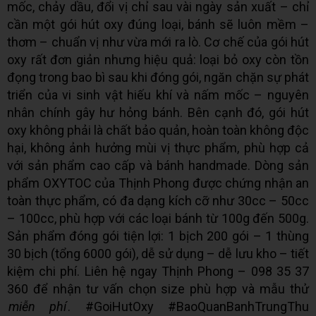
mốc, chảy dầu, đổi vị chỉ sau vài ngày sản xuất – chỉ
cần một gói hút oxy đúng loại, bánh sẽ luôn mềm –
thơm – chuẩn vị như vừa mới ra lò. Cơ chế của gói hút
oxy rất đơn giản nhưng hiệu quả: loại bỏ oxy còn tồn
đọng trong bao bì sau khi đóng gói, ngăn chặn sự phát
triển của vi sinh vật hiếu khí và nấm mốc – nguyên
nhân chính gây hư hỏng bánh. Bên cạnh đó, gói hút
oxy không phải là chất bảo quản, hoàn toàn không độc
hại, không ảnh hưởng mùi vị thực phẩm, phù hợp cả
với sản phẩm cao cấp và bánh handmade. Dòng sản
phẩm OXYTOC của Thịnh Phong được chứng nhận an
toàn thực phẩm, có đa dạng kích cỡ như 30cc – 50cc
– 100cc, phù hợp với các loại bánh từ 100g đến 500g.
Sản phẩm đóng gói tiện lợi: 1 bịch 200 gói – 1 thùng
30 bịch (tổng 6000 gói), dễ sử dụng – dễ lưu kho – tiết
kiệm chi phí. Liên hệ ngay Thịnh Phong – 098 35 37
360 để nhận tư vấn chọn size phù hợp và mẫu thử
miễn phí
. #GoiHutOxy #BaoQuanBanhTrungThu