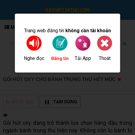
MENU
Trang web đăng tin
không cần tài khoản
Nghe đọc
Tải App
Thoát
Đăng tin
GÓI HÚT OXY CHO BÁNH TRUNG THU HẾT MỐC
★
MUA BÁN TẠI CẦN THƠ INFO
▷
NGHE ĐỌC
TẠM DỪNG
Gói hút oxy đang trở thành lựa chọn hàng đầu trong
ngành bánh trung thu hiện nay. Không còn lo bánh bị