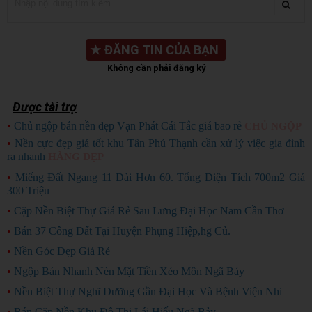
★
ĐĂNG TIN CỦA BẠN
Không cần phải đăng ký
Được tài trợ
•
Chủ ngộp bán nền đẹp Vạn Phát Cái Tắc giá bao rẻ
CHỦ NGỘP
•
Nền cực đẹp giá tốt khu Tân Phú Thạnh cần xử lý việc gia đình
ra nhanh
HÀNG ĐẸP
•
Miếng Đất Ngang 11 Dài Hơn 60. Tổng Diện Tích 700m2 Giá
300 Triệu
•
Cặp Nền Biệt Thự Giá Rẻ Sau Lưng Đại Học Nam Cần Thơ
•
Bán 37 Công Đất Tại Huyện Phụng Hiệp,hg Củ.
•
Nền Góc Đẹp Giá Rẻ
•
Ngộp Bán Nhanh Nèn Mặt Tiền Xẻo Môn Ngã Bảy
•
Nền Biệt Thự Nghĩ Dưỡng Gần Đại Học Và Bệnh Viện Nhi
•
Bán Cặp Nền Khu Đô Thị Lái Hiếu Ngã Bảy