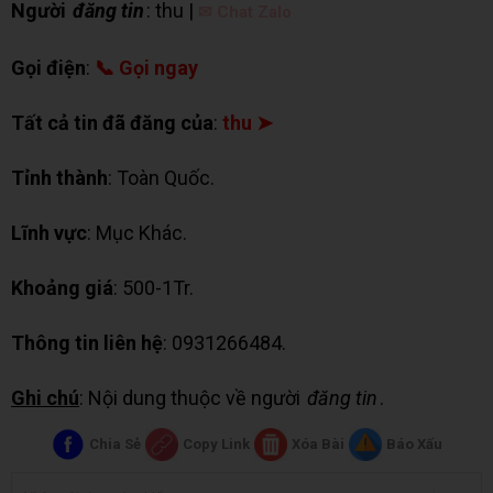
Người
đăng tin
: thu |
✉ Chat Zalo
Gọi điện
:
📞 Gọi ngay
Tất cả tin đã đăng của
:
thu ➤
Tỉnh thành
: Toàn Quốc.
Lĩnh vực
: Mục Khác.
Khoảng giá
: 500-1Tr.
Thông tin liên hệ
: 0931266484.
Ghi chú
: Nội dung thuộc về người
đăng tin
.
Chia Sẻ
Copy Link
Xóa Bài
Báo Xấu