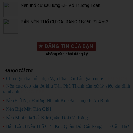
Nền thổ cư sau lưng ĐH Võ Trường Toán
BÁN NỀN THỔ CƯ CAI RANG 1tỷ050 71.4 m2
★
ĐĂNG TIN CỦA BẠN
Không cần phải đăng ký
Được tài trợ
•
Chủ ngộp bán nền đẹp Vạn Phát Cái Tắc giá bao rẻ
CHỦ NGỘP
•
Nền cực đẹp giá tốt khu Tân Phú Thạnh cần xử lý việc gia đình
ra nhanh
HÀNG ĐẸP
•
Nền Đất Nạc Đường Nhánh Kdc 3a Thuộc P. An Bình
•
Nền Biệt Mặt Tiền Ql91
•
Nền Mini Giá Tốt Kdc Quân Đội Cái Răng
•
Bán Lóc 3 Nền Thổ Cư . Kdc Quân Đội Cái Răng - Tp Cần Thơ