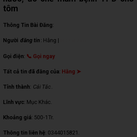
tôm
Thông Tin Bài Đăng
:
Người
đăng tin
: Hằng |
✉ Chat Zalo
Gọi điện
:
📞 Gọi ngay
Tất cả tin đã đăng của
:
Hằng ➤
Tỉnh thành
:
Cái Tắc
.
Lĩnh vực
: Mục Khác.
Khoảng giá
: 500-1Tr.
Thông tin liên hệ
: 0344015821.