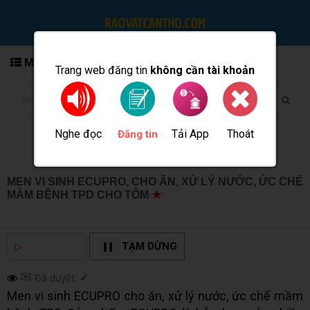
MENU
Trang web đăng tin
không cần tài khoản
Nghe đọc
Tải App
Thoát
Đăng tin
MEN VI SINH ECUPRO, CHO ĂN, XỬ LÝ NƯỚC, ỨC CHẾ
MẦM BỆNH TPD CHO TÔM
★
MUA BÁN TẠI CẦN THƠ
INFO
▷
NGHE ĐỌC
TẠM DỪNG
✉
Đã duyệt:
✓
Men vi sinh ECUPRO cho ăn, xử lý nước, ức chế mầm