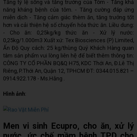
Tăng tỷ lệ sống và tăng trưởng của Tôm - Tăng khả
năng kháng bệnh của tôm. - Tăng cường đáp ứng
miễn dịch - Tăng cảm giác thèm ăn, tăng trưởng tốt
hơn và cải thiện hệ số chuyển hóa thức ăn. Liều dung:
- Cho ăn: 0,25kg/kg thức ăn - Xử lý nước:
0,25kg/1.000m3 Xuất xứ: Tex Biosciences (P) Limited,
Ấn Độ Quy cách: 25 kg/thùng Quý Khách Hàng quan
tâm sản phẩm vui lòng liên hệ để biết thêm thông tin:
CÔNG TY CỔ PHẦN BQ&Q H75, KDC Thới An, Đ.Lê Thị
Riêng, P.Thới An, Quận 12, TPHCM ĐT: 0344.015.821 –
0914.922.178 - Ms.Hằng .
Hình ảnh
:
Men vi sinh Ecupro, cho ăn, xử lý
nước, ức chế mầm bệnh TPD cho