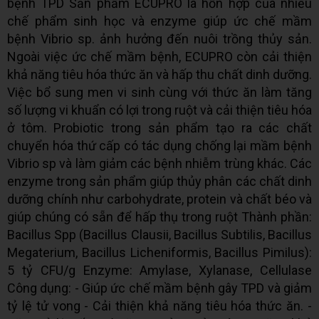
bệnh TPD Sản phẩm ECUPRO là hỗn hợp của nhiều
chế phẩm sinh học và enzyme giúp ức chế mầm
bệnh Vibrio sp. ảnh hưởng đến nuôi trồng thủy sản.
Ngoài việc ức chế mầm bệnh, ECUPRO còn cải thiện
khả năng tiêu hóa thức ăn và hấp thu chất dinh dưỡng.
Việc bổ sung men vi sinh cùng với thức ăn làm tăng
số lượng vi khuẩn có lợi trong ruột và cải thiện tiêu hóa
ở tôm. Probiotic trong sản phẩm tạo ra các chất
chuyển hóa thứ cấp có tác dụng chống lại mầm bệnh
Vibrio sp và làm giảm các bệnh nhiễm trùng khác. Các
enzyme trong sản phẩm giúp thủy phân các chất dinh
dưỡng chính như carbohydrate, protein và chất béo và
giúp chúng có sẵn để hấp thụ trong ruột Thành phần:
Bacillus Spp (Bacillus Clausii, Bacillus Subtilis, Bacillus
Megaterium, Bacillus Licheniformis, Bacillus Pimilus):
5 tỷ CFU/g Enzyme: Amylase, Xylanase, Cellulase
Công dụng: - Giúp ức chế mầm bệnh gây TPD và giảm
tỷ lệ tử vong - Cải thiện khả năng tiêu hóa thức ăn. -