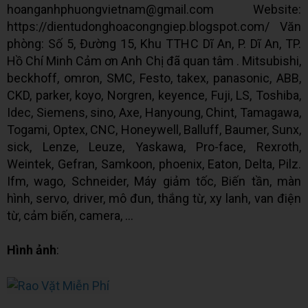
hoanganhphuongvietnam@gmail.com Website:
https://dientudonghoacongngiep.blogspot.com/ Văn
phòng: Số 5, Đường 15, Khu TTHC Dĩ An, P. Dĩ An, TP.
Hồ Chí Minh Cảm ơn Anh Chị đã quan tâm . Mitsubishi,
beckhoff, omron, SMC, Festo, takex, panasonic, ABB,
CKD, parker, koyo, Norgren, keyence, Fuji, LS, Toshiba,
Idec, Siemens, sino, Axe, Hanyoung, Chint, Tamagawa,
Togami, Optex, CNC, Honeywell, Balluff, Baumer, Sunx,
sick, Lenze, Leuze, Yaskawa, Pro-face, Rexroth,
Weintek, Gefran, Samkoon, phoenix, Eaton, Delta, Pilz.
Ifm, wago, Schneider, Máy giảm tốc, Biến tần, màn
hình, servo, driver, mô đun, thắng từ, xy lanh, van điện
từ, cảm biến, camera, ...
Hình ảnh
: