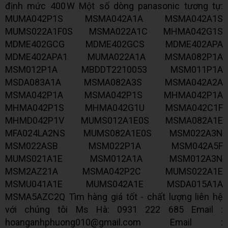
định mức 400 W Một số dòng panasonic tương tự:
MUMA042P1S MSMA042A1A MSMA042A1S
MUMS022A1F0S MSMA022A1C MHMA042G1S
MDME402GCG MDME402GCS MDME402APA
MDME402APA1 MUMA022A1A MSMA082P1A
MSM012P1A MBDDT2210053 MSM011P1A
MSDA083A1A MSMA082A3S MSMA042A2A
MSMA042P1A MSMA042P1S MHMA042P1A
MHMA042P1S MHMA042G1U MSMA042C1F
MHMD042P1V MUMS012A1E0S MSMA082A1E
MFA024LA2NS MUMS082A1E0S MSM022A3N
MSM022ASB MSM022P1A MSM042A5F
MUMS021A1E MSM012A1A MSM012A3N
MSM2AZ21A MSMA042P2C MUMS022A1E
MSMU041A1E MUMS042A1E MSDA015A1A
MSMA5AZC2Q Tìm hàng giá tốt - chất lượng liên hệ
với chúng tôi Ms Hà: 0931 222 685 Email :
hoanganhphuong010@gmail.com Email :