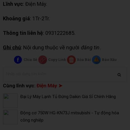
Lĩnh vực
: Điện Máy.
Khoảng giá
: 1Tr-2Tr.
Thông tin liên hệ
: 0931222685.
Ghi chú
: Nội dung thuộc về người
đăng tin
.
Chia Sẻ
Copy Link
Xóa Bài
Báo Xấu
Cùng lĩnh vực:
Điện Máy ➤
Đại Lý Máy Lạnh Tủ Đứng Daikin Giá Sỉ Chính Hãng
Động cơ 750W HG-KN73J mitsubishi - Tự động hóa
công nghiệp