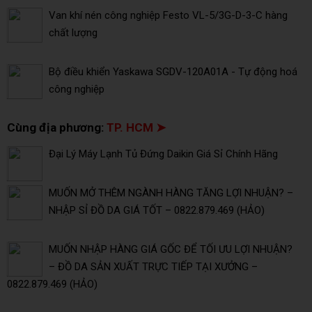
Van khí nén công nghiệp Festo VL-5/3G-D-3-C hàng
chất lượng
Bộ điều khiển Yaskawa SGDV-120A01A - Tự động hoá
công nghiệp
Cùng địa phương:
TP. HCM ➤
Đại Lý Máy Lạnh Tủ Đứng Daikin Giá Sỉ Chính Hãng
MUỐN MỞ THÊM NGÀNH HÀNG TĂNG LỢI NHUẬN? –
NHẬP SỈ ĐỒ DA GIÁ TỐT – 0822.879.469 (HẢO)
MUỐN NHẬP HÀNG GIÁ GỐC ĐỂ TỐI ƯU LỢI NHUẬN?
– ĐỒ DA SẢN XUẤT TRỰC TIẾP TẠI XƯỞNG –
0822.879.469 (HẢO)