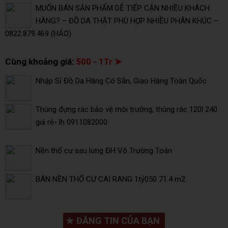
MUỐN BÁN SẢN PHẨM DỄ TIẾP CẬN NHIỀU KHÁCH
HÀNG? – ĐỒ DA THẬT PHÙ HỢP NHIỀU PHÂN KHÚC –
0822.879.469 (HẢO)
Cùng khoảng giá:
500 - 1Tr ➤
Nhập Sỉ Đồ Da Hàng Có Sẵn, Giao Hàng Toàn Quốc
Thùng đựng rác bảo vệ môi trường, thùng rác 120l 240
giá rẻ- lh 0911082000
Nền thổ cư sau lưng ĐH Võ Trường Toán
BÁN NỀN THỔ CƯ CAI RANG 1tỷ050 71.4 m2
★
ĐĂNG TIN CỦA BẠN