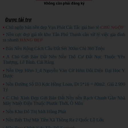
Không cần phải đăng ký
Được tài trợ
•
Chủ ngộp bán nền đẹp Vạn Phát Cái Tắc giá bao rẻ
CHỦ NGỘP
•
Nền cực đẹp giá tốt khu Tân Phú Thạnh cần xử lý việc gia đình
ra nhanh
HÀNG ĐẸP
•
Bán Nền Rộng Cách Cầu Đất Sét 300m Chỉ 360 Triệu
•
A Chủ Gửi Bán Đất Nền Nền Thổ Cư Đất Nạc Thuộc Yên
Thượng, Lê Bình, Cái Răng
•
Nền Đẹp Hẽm 3_4 Nguyễn Văn Cừ Hẽm Đối Diện Đại Hoc Y
Dược
•
Nền Đường Số D3 Kdc Hồng Loan, Dt 5*16 = 80m2. Giá 2.990
Tỷ
•
C Chủ Xinh Đẹp Gửi Bán Đất Nền nền Rạch Chanh Gần Nhà
Máy Nhiệt Điện Thuộc Phước Thới, Ô Môn
•
Nền Khu Đô Thị Mới Hồng Phát
•
Nền Biệt Thự Mặt Tiền Xã Thông Ra 2 Quốc Lộ Lớn