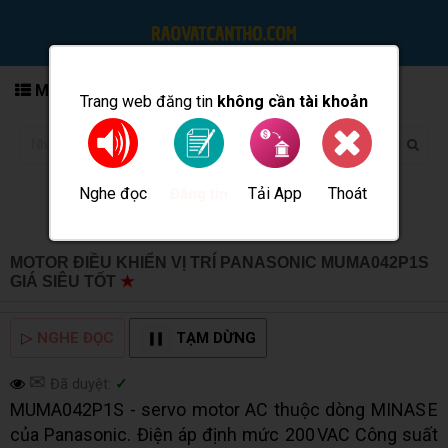
MENU
Trang web đăng tin
không cần tài khoản
Nghe đọc
Tải App
Thoát
Đăng tin
MOTOR ĐIỀU KHIỂN VỊ TRÍ PANASONIC MUMA042P1S
GIÁ SIÊU TỐT
★
MUA BÁN TẠI CẦN THƠ INFO
▷
NGHE ĐỌC
TẠM DỪNG
✉
Đã duyệt:
✓
MUMA042P1S - servo motor AC thuộc dòng MINAS E
của Panasonic. Điện áp định mức 200 VAC Công suất