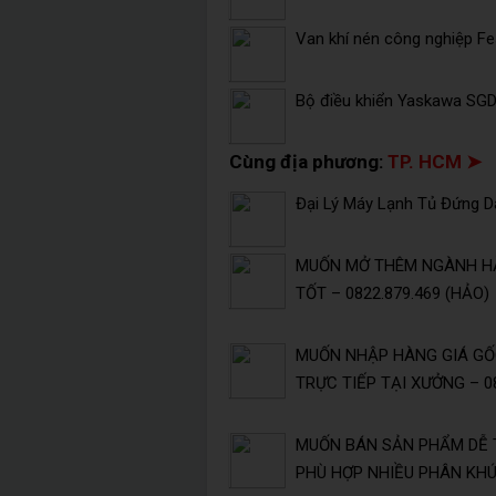
Van khí nén công nghiệp F
Bộ điều khiển Yaskawa SG
Cùng địa phương:
TP. HCM ➤
Đại Lý Máy Lạnh Tủ Đứng Da
MUỐN MỞ THÊM NGÀNH HÀ
TỐT – 0822.879.469 (HẢO)
MUỐN NHẬP HÀNG GIÁ GỐC
TRỰC TIẾP TẠI XƯỞNG – 08
MUỐN BÁN SẢN PHẨM DỄ 
PHÙ HỢP NHIỀU PHÂN KHÚC