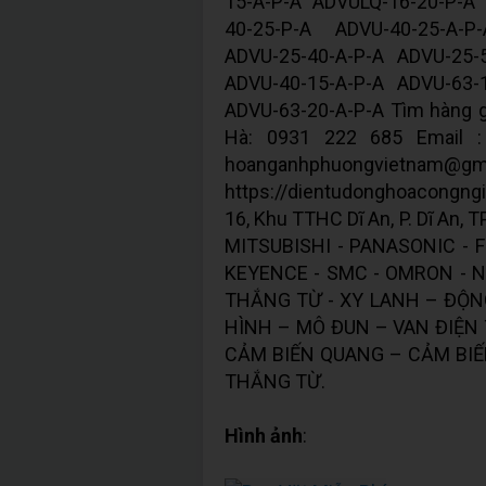
15-A-P-A ADVULQ-16-20-P-A
40-25-P-A ADVU-40-25-A-P
ADVU-25-40-A-P-A ADVU-25-
ADVU-40-15-A-P-A ADVU-63-
ADVU-63-20-A-P-A Tìm hàng giá
Hà: 0931 222 685 Email :
hoanganhphuongvi
https://dientudonghoacongng
16, Khu TTHC Dĩ An, P. Dĩ An, 
MITSUBISHI - PANASONIC - 
KEYENCE - SMC - OMRON - 
THẮNG TỪ - XY LANH – ĐỘN
HÌNH – MÔ ĐUN – VAN ĐIỆN 
CẢM BIẾN QUANG – CẢM BIẾ
THẮNG TỪ.
Hình ảnh
: