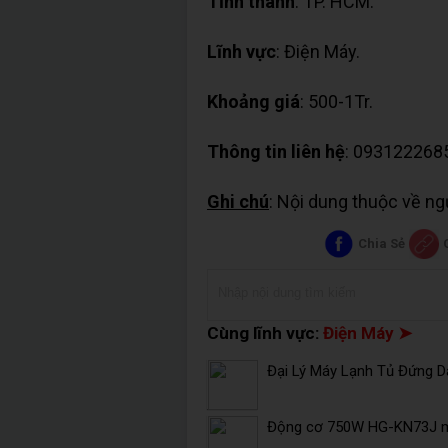
Tỉnh thành
: TP. HCM.
Lĩnh vực
: Điện Máy.
Khoảng giá
: 500-1Tr.
Thông tin liên hệ
: 093122268
Ghi chú
: Nội dung thuộc về n
Chia Sẻ
Cùng lĩnh vực:
Điện Máy ➤
Đại Lý Máy Lạnh Tủ Đứng Da
Động cơ 750W HG-KN73J mi