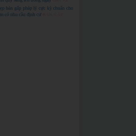
GIÁ RẺ
ẹp bán gấp pháp lý cực kỳ chuẩn cho
em có nhu cầu định cư
BÁN GẤP