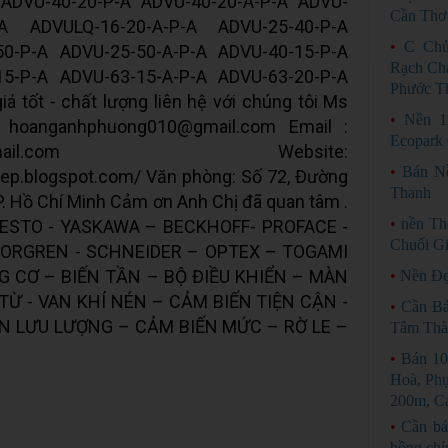
 ADVU-40-20-P-A ADVU-40-20-A-P-A ADVU-
Cần Thơ
-A ADVULQ-16-20-A-P-A ADVU-25-40-P-A
•
C Chủ
50-P-A ADVU-25-50-A-P-A ADVU-40-15-P-A
Rạch Ch
15-P-A ADVU-63-15-A-P-A ADVU-63-20-P-A
Phước T
 tốt - chất lượng liên hệ với chúng tôi Ms
•
Nền 
 hoanganhphuong010@gmail.com Email :
Ecopark 
etnam@gmail.com Website:
•
Bán N
iep.blogspot.com/ Văn phòng: Số 72, Đường
Thanh
TP. Hồ Chí Minh Cảm ơn Anh Chị đã quan tâm .
•
nền Th
FESTO - YASKAWA – BECKHOFF- PROFACE -
Chuối Gi
NORGREN - SCHNEIDER – OPTEX – TOGAMI
G CƠ – BIẾN TẦN – BỘ ĐIỀU KHIỂN – MÀN
•
Nền Đẹ
TỪ - VAN KHÍ NÉN – CẢM BIẾN TIỆN CẬN -
•
Cần B
N LƯU LƯỢNG – CẢM BIẾN MỨC – RỜ LE –
Tâm Thà
•
Bán 10
Hoà, Phụ
200m, C
•
Cần bá
hồng chí