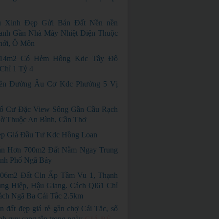
 Xinh Đẹp Gửi Bán Đất Nền nền
anh Gần Nhà Máy Nhiệt Điện Thuộc
hới, Ô Môn
114m2 Có Hẻm Hông Kdc Tây Đô
Chỉ 1 Tỷ 4
ền Đường Âu Cơ Kdc Phường 5 Vị
ổ Cư Đặc View Sông Gần Cầu Rạch
ờ Thuộc An Bình, Cần Thơ
p Giá Đầu Tư Kdc Hồng Loan
án Hơn 700m2 Đất Nằm Ngay Trung
nh Phố Ngã Bảy
06m2 Đất Cln Ấp Tầm Vu 1, Thạnh
ng Hiệp, Hậu Giang. Cách Ql61 Chỉ
ách Ngã Ba Cái Tắc 2.5km
n đất đẹp giá rẻ gần chợ Cái Tắc, sổ
nh quy sang tên trong ngày