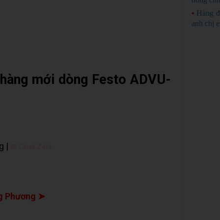
•
Hàng đ
anh chị 
 - hàng mới dòng Festo ADVU-
g |
✉ Chat Zalo
g Phương ➤