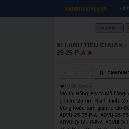
•
ĐI
XI LANH TIÊU CHUẨN 
25-25-P-A
★
MUA BÁN T
▷
NGHE ĐỌC
TẠM DỪN
✉
Đã duyệt:
✓
Mô tả: Hãng: Festo Mã hàng: 
piston: 25 mm Hành trình: 2
Vòng hoặc tấm giảm chấn đàn
ADVU-25-25-P-A ADVU-25-25
ADVULQ-16-10-P-A ADVULQ-1