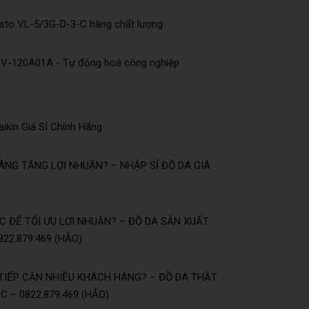
esto VL-5/3G-D-3-C hàng chất lượng
DV-120A01A - Tự động hoá công nghiệp
ikin Giá Sỉ Chính Hãng
NG TĂNG LỢI NHUẬN? – NHẬP SỈ ĐỒ DA GIÁ
 ĐỂ TỐI ƯU LỢI NHUẬN? – ĐỒ DA SẢN XUẤT
22.879.469 (HẢO)
TIẾP CẬN NHIỀU KHÁCH HÀNG? – ĐỒ DA THẬT
 – 0822.879.469 (HẢO)