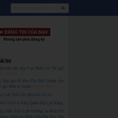
★
ĐĂNG TIN CỦA BẠN
Không cần phải đăng ký
ài trợ
ộp bán nền đẹp Vạn Phát Cái Tắc giá
HỦ NGỘP
c đẹp giá tốt khu Tân Phú Thạnh cần
c gia đình ra nhanh
HÀNG ĐẸP
n Full Thổ Gần Bến Đò Số 10
Nền Thổ Cư Khu Quân Đội Cái Răng
p Diện Tích Lớn Đường 5a Khu Đô
Hồng Phát An Bình Gần Đại Học Fpt