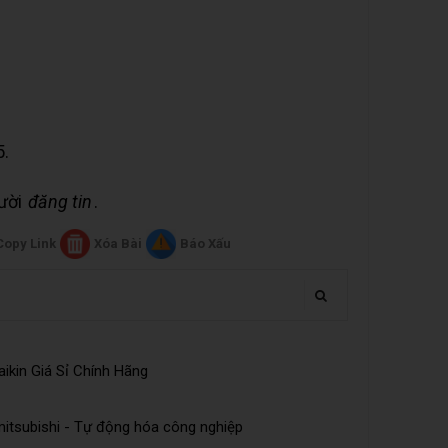
5.
gười
đăng tin
.
Copy Link
Xóa Bài
Báo Xấu
ikin Giá Sỉ Chính Hãng
tsubishi - Tự động hóa công nghiệp