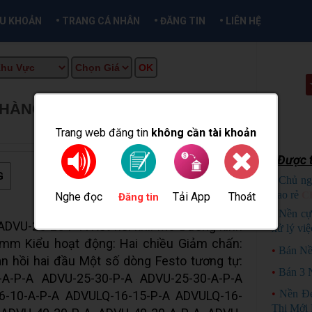
•
•
•
ỀU KHOẢN
TRANG CÁ NHÂN
ĐĂNG TIN
LIÊN HỆ
- HÀNG MỚI DÒNG FESTO ADVU-
ẠI CẦN THƠ INFO
Trang web đăng tin
không cần tài khoản
Được t
G
•
Chủ ng
bao rẻ
C
Nghe đọc
Tải App
Thoát
Đăng tin
•
Nền cự
ADVU-25-25-P-A Kết nối khí: M5 Đường kính
xử lý việ
5 mm Kiểu hoạt động: Hai chiều Giảm chấn:
•
Bán Nề
 hồi hai đầu Một số dòng Festo tương tự:
•
Bán 3 
-A-P-A ADVU-25-30-P-A ADVU-25-30-A-P-A
•
Nền Đẹ
6-10-A-P-A ADVULQ-16-15-P-A ADVULQ-16-
Thị Mới 