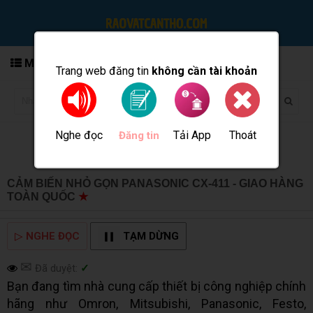
MENU
Trang web đăng tin
không cần tài khoản
Nghe đọc
Tải App
Thoát
Đăng tin
CẢM BIẾN NHỎ GỌN PANASONIC CX-411 - GIAO HÀNG
TOÀN QUỐC
★
MUA BÁN TẠI CẦN THƠ INFO
▷
NGHE ĐỌC
TẠM DỪNG
✉
Đã duyệt:
✓
Bạn đang tìm nhà cung cấp thiết bị công nghiệp chính
hãng như Omron, Mitsubishi, Panasonic, Festo,