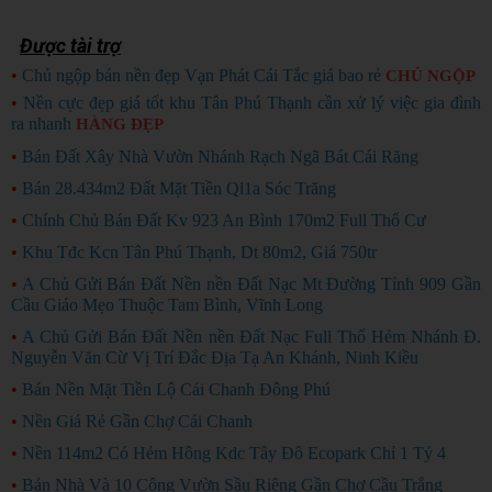
Được tài trợ
•
Chủ ngộp bán nền đẹp Vạn Phát Cái Tắc giá bao rẻ
CHỦ NGỘP
•
Nền cực đẹp giá tốt khu Tân Phú Thạnh cần xử lý việc gia đình
ra nhanh
HÀNG ĐẸP
•
Bán Đất Xây Nhà Vườn Nhánh Rạch Ngã Bát Cái Răng
•
Bán 28.434m2 Đất Mặt Tiền Ql1a Sóc Trăng
•
Chính Chủ Bán Đất Kv 923 An Bình 170m2 Full Thổ Cư
•
Khu Tđc Kcn Tân Phú Thạnh, Dt 80m2, Giá 750tr
•
A Chủ Gửi Bán Đất Nền nền Đất Nạc Mt Đường Tỉnh 909 Gần
Cầu Giáo Mẹo Thuộc Tam Bình, Vĩnh Long
•
A Chủ Gửi Bán Đất Nền nền Đất Nạc Full Thổ Hẻm Nhánh Đ.
Nguyễn Văn Cừ Vị Trí Đắc Địa Tạ An Khánh, Ninh Kiều
•
Bán Nền Mặt Tiền Lộ Cái Chanh Đông Phú
•
Nền Giá Rẻ Gần Chợ Cái Chanh
•
Nền 114m2 Có Hẻm Hông Kdc Tây Đô Ecopark Chỉ 1 Tỷ 4
•
Bán Nhà Và 10 Công Vườn Sầu Riêng Gần Chợ Cầu Trắng