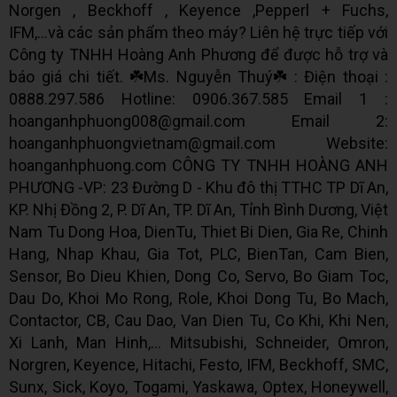
Norgen , Beckhoff , Keyence ,Pepperl + Fuchs,
IFM,...và các sản phẩm theo máy? Liên hệ trực tiếp với
Công ty TNHH Hoàng Anh Phương để được hỗ trợ và
báo giá chi tiết. ☘️Ms. Nguyễn Thuý☘️ : Điện thoại :
0888.297.586 Hotline: 0906.367.585 Email 1 :
hoanganhphuong008@gmail.com Email 2:
hoanganhphuongvietnam@gmail.com Website:
hoanganhphuong.com CÔNG TY TNHH HOÀNG ANH
PHƯƠNG -VP: 23 Đường D - Khu đô thị TTHC TP Dĩ An,
KP. Nhị Đồng 2, P. Dĩ An, TP. Dĩ An, Tỉnh Bình Dương, Việt
Nam Tu Dong Hoa, DienTu, Thiet Bi Dien, Gia Re, Chinh
Hang, Nhap Khau, Gia Tot, PLC, BienTan, Cam Bien,
Sensor, Bo Dieu Khien, Dong Co, Servo, Bo Giam Toc,
Dau Do, Khoi Mo Rong, Role, Khoi Dong Tu, Bo Mach,
Contactor, CB, Cau Dao, Van Dien Tu, Co Khi, Khi Nen,
Xi Lanh, Man Hinh,... Mitsubishi, Schneider, Omron,
Norgren, Keyence, Hitachi, Festo, IFM, Beckhoff, SMC,
Sunx, Sick, Koyo, Togami, Yaskawa, Optex, Honeywell,