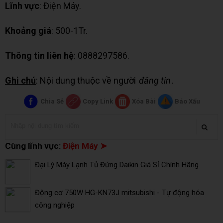
Lĩnh vực
: Điện Máy.
Khoảng giá
: 500-1Tr.
Thông tin liên hệ
: 0888297586.
Ghi chú
: Nội dung thuộc về người
đăng tin
.
Chia Sẻ
Copy Link
Xóa Bài
Báo Xấu
Cùng lĩnh vực:
Điện Máy ➤
Đại Lý Máy Lạnh Tủ Đứng Daikin Giá Sỉ Chính Hãng
Động cơ 750W HG-KN73J mitsubishi - Tự động hóa
công nghiệp