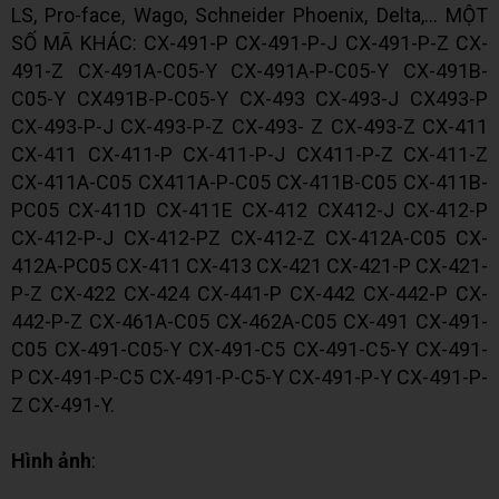
LS, Pro-face, Wago, Schneider Phoenix, Delta,... MỘT
SỐ MÃ KHÁC: CX-491-P CX-491-P-J CX-491-P-Z CX-
491-Z CX-491A-C05-Y CX-491A-P-C05-Y CX-491B-
C05-Y CX491B-P-C05-Y CX-493 CX-493-J CX493-P
CX-493-P-J CX-493-P-Z CX-493- Z CX-493-Z CX-411
CX-411 CX-411-P CX-411-P-J CX411-P-Z CX-411-Z
CX-411A-C05 CX411A-P-C05 CX-411B-C05 CX-411B-
PC05 CX-411D CX-411E CX-412 CX412-J CX-412-P
CX-412-P-J CX-412-PZ CX-412-Z CX-412A-C05 CX-
412A-PC05 CX-411 CX-413 CX-421 CX-421-P CX-421-
P-Z CX-422 CX-424 CX-441-P CX-442 CX-442-P CX-
442-P-Z CX-461A-C05 CX-462A-C05 CX-491 CX-491-
C05 CX-491-C05-Y CX-491-C5 CX-491-C5-Y CX-491-
P CX-491-P-C5 CX-491-P-C5-Y CX-491-P-Y CX-491-P-
Z CX-491-Y.
Hình ảnh
: