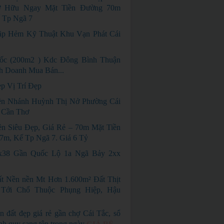
ở Hữu Ngay Mặt Tiền Đường 70m
 Tp Ngã 7
p Hẻm Kỹ Thuật Khu Vạn Phát Cái
ốc (200m2 ) Kdc Đông Bình Thuận
h Doanh Mua Bán...
p Vị Trí Đẹp
n Nhánh Huỳnh Thị Nở Phường Cái
 Cần Thơ
ền Siêu Đẹp, Giá Rẻ – 70m Mặt Tiền
m, Kế Tp Ngã 7. Giá 6 Tỷ
x38 Gần Quốc Lộ 1a Ngã Bảy 2xx
t Nền nền Mt Hơn 1.600m² Đất Thịt
Tới Chổ Thuộc Phụng Hiệp, Hậu
n đất đẹp giá rẻ gần chợ Cái Tắc, sổ
nh quy sang tên trong ngày