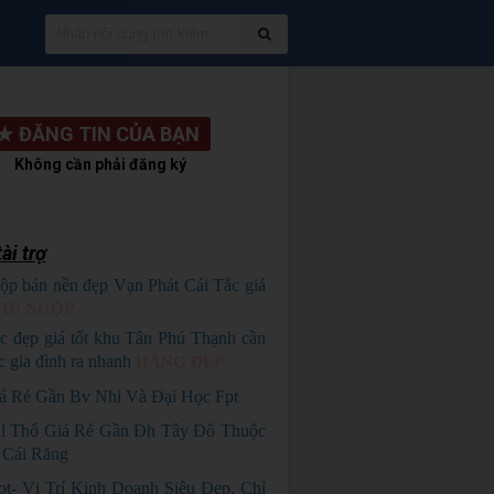
★
ĐĂNG TIN CỦA BẠN
Không cần phải đăng ký
ài trợ
ộp bán nền đẹp Vạn Phát Cái Tắc giá
HỦ NGỘP
c đẹp giá tốt khu Tân Phú Thạnh cần
c gia đình ra nhanh
HÀNG ĐẸP
á Rẻ Gần Bv Nhi Và Đại Học Fpt
ll Thổ Giá Rẻ Gần Đh Tây Đô Thuộc
 Cái Răng
ot- Vị Trí Kinh Doanh Siêu Đẹp. Chỉ