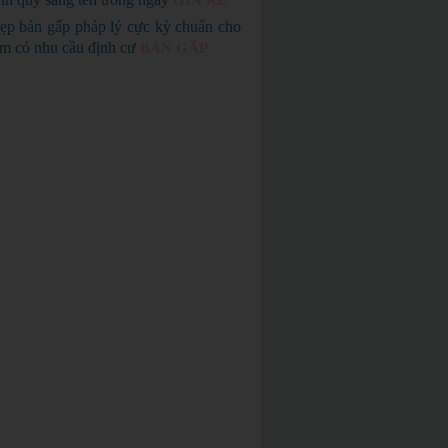
GIÁ RẺ
ẹp bán gấp pháp lý cực kỳ chuẩn cho
em có nhu cầu định cư
BÁN GẤP