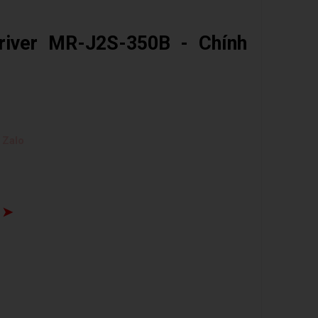
river MR-J2S-350B - Chính
 Zalo
 ➤