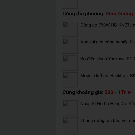
Cùng địa phương:
Bình Dương
Động cơ 750W HG-KN73J mi
Van khí nén công nghiệp F
Bộ điều khiển Yaskawa SG
Module kết nối Beckhoff B
Cùng khoảng giá:
500 - 1Tr ➤
Nhập Sỉ Đồ Da Hàng Có Sẵ
Thùng đựng rác bảo vệ môi 