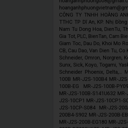
hoanganhphuong
hoanganhphuongvietnam@gm
CÔNG TY TNHH HOÀNG ANH 
TTHC TP Dĩ An, KP. Nhị Đồng 2
Nam Tu Dong Hoa, DienTu, Thi
Gia Tot, PLC, BienTan, Cam Bie
Giam Toc, Dau Do, Khoi Mo Ron
CB, Cau Dao, Van Dien Tu, Co Kh
Schneider, Omron, Norgren, Ke
Sunx, Sick, Koyo, Togami, Yas
Schneider Phoenix, Delta,.
100B MR-J2S-100B4 MR-J2S
100B-EG MR-J2S-100B-PY0
MR-J2S-100B-S141U632 MR-
J2S-10CP1 MR-J2S-10CP1-S
J2S-10CP-S084 MR-J2S-20
200B4-S902 MR-J2S-200B-E
MR-J2S-200B-EG180 MR-J2S