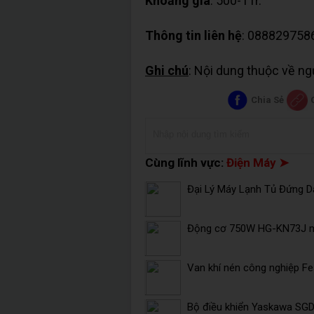
Khoảng giá
: 500-1Tr.
Thông tin liên hệ
: 088829758
Ghi chú
: Nội dung thuộc về n
Chia Sẻ
Cùng lĩnh vực:
Điện Máy ➤
Đại Lý Máy Lạnh Tủ Đứng Da
Động cơ 750W HG-KN73J mi
Van khí nén công nghiệp F
Bộ điều khiển Yaskawa SG