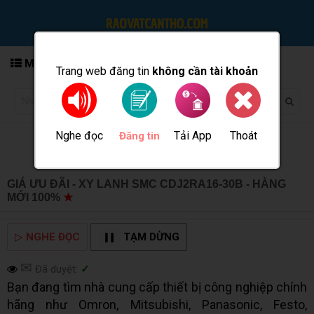
MENU
Trang web đăng tin
không cần tài khoản
Nghe đọc
Tải App
Thoát
Đăng tin
GIÁ ƯU ĐÃI - XY LANH SMC CDJ2RA16-30B - HÀNG
MỚI 100%
★
MUA BÁN TẠI CẦN THƠ INFO
▷
NGHE ĐỌC
TẠM DỪNG
✉
Đã duyệt:
✓
Bạn đang tìm nhà cung cấp thiết bị công nghiệp chính
hãng như Omron, Mitsubishi, Panasonic, Festo,