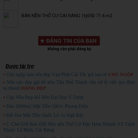
BÁN NỀN THỔ CƯ CAI RANG 1tỷ050 71.4 m2
★
ĐĂNG TIN CỦA BẠN
Không cần phải đăng ký
Được tài trợ
•
Chủ ngộp bán nền đẹp Vạn Phát Cái Tắc giá bao rẻ
CHỦ NGỘP
•
Nền cực đẹp giá tốt khu Tân Phú Thạnh cần xử lý việc gia đình
ra nhanh
HÀNG ĐẸP
•
Cặp Nền Đẹp Kế Bên Đại Học Y Dược
•
Bán 2800m2 Mặt Tiền Ql61c Phong Điền
•
Đất Hai Mặt Tiền Quốc Lộ 1a Ngã Bảy
•
C Chủ Gửi Bán Đất Nền nền Thổ Cư Đặc Hẻm Nhánh Võ Tánh
Thuộc Lê Bình, Cái Răng