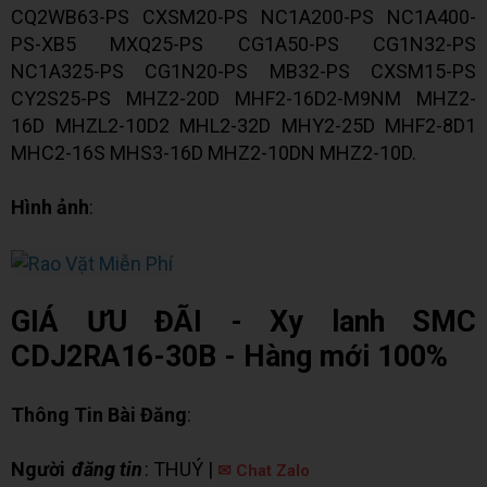
CQ2WB63-PS CXSM20-PS NC1A200-PS NC1A400-
PS-XB5 MXQ25-PS CG1A50-PS CG1N32-PS
NC1A325-PS CG1N20-PS MB32-PS CXSM15-PS
CY2S25-PS MHZ2-20D MHF2-16D2-M9NM MHZ2-
16D MHZL2-10D2 MHL2-32D MHY2-25D MHF2-8D1
MHC2-16S MHS3-16D MHZ2-10DN MHZ2-10D.
Hình ảnh
:
GIÁ ƯU ĐÃI - Xy lanh SMC
CDJ2RA16-30B - Hàng mới 100%
Thông Tin Bài Đăng
:
Người
đăng tin
: THUÝ |
✉ Chat Zalo