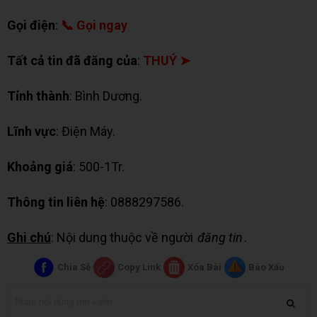
Gọi điện
:
📞 Gọi ngay
Tất cả tin đã đăng của
:
THUÝ ➤
Tỉnh thành
: Bình Dương.
Lĩnh vực
: Điện Máy.
Khoảng giá
: 500-1Tr.
Thông tin liên hệ
: 0888297586.
Ghi chú
: Nội dung thuộc về người
đăng tin
.
Chia Sẻ
Copy Link
Xóa Bài
Báo Xấu