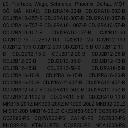
LS, Pro-face, Wago, Schneider Phoenix, Delta,... MỘT
SỐ MÃ KHÁC: CDJ2RA16-30-B CDJ2RA10-20Z-B
CDJ2RA10-25Z-B CDJ2RA10-30Z-B CDJ2RA10-35Z-B
CDJ2RA16-75Z-B CDJ2RA16-100Z-B CDJ2RA10-5Z-B
CDJ2RA10-10Z-B CDJ2RA10-15Z-B CJ2B12-60
CJ2B12-75 CJ2B12-100 CJ2B12-125 CJ2B12-150
CJ2B12-175 CJ2B12-200 CDJ2B12-5-B CDJ2B12-10-
B CDJ2B12-15-B CDJ2B12-20-B CDJ2B12-25-B
CDJ2B12-30-B CDJ2B12-35-B CDJ2B12-40-B
CDJ2B12-45-B CDJ2B12-50-B CDJ2RA16-5-B
CDJ2RA16-10-B CDJ2RA16-15-B CDJ2RA16-20-B
CDJ2RA16-25-B CDJ2RA12-40Z-B CDJ2RA12-45Z-B
CDJ2RA12-50Z-B CDJ2RA12-60Z-B CDJ2RA12-75Z-B
CDJ2RA12-100Z-B CDJ2RA10-5-B CDJ2RA10-10-B
MKB16-20RZ MKB20-20RZ MKB20-20LZ MKB32-20LZ
MIS12-20D MKB16-20LZ CKZ2N50-90DT CQ2B40-PS
CQ2B63-PS CQ2WB32-PS CA140-PS CQ2B32-PS
RHC32-PS KT-MSUB7S CQ2B50-PS NCA1200-PS