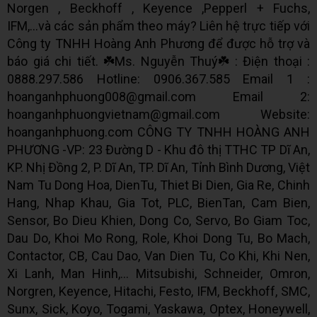
Norgen , Beckhoff , Keyence ,Pepperl + Fuchs,
IFM,...và các sản phẩm theo máy? Liên hệ trực tiếp với
Công ty TNHH Hoàng Anh Phương để được hỗ trợ và
báo giá chi tiết. ☘️Ms. Nguyễn Thuý☘️ : Điện thoại :
0888.297.586 Hotline: 0906.367.585 Email 1 :
hoanganhphuong008@gmail.com Email 2:
hoanganhphuongvietnam@gmail.com Website:
hoanganhphuong.com CÔNG TY TNHH HOÀNG ANH
PHƯƠNG -VP: 23 Đường D - Khu đô thị TTHC TP Dĩ An,
KP. Nhị Đồng 2, P. Dĩ An, TP. Dĩ An, Tỉnh Bình Dương, Việt
Nam Tu Dong Hoa, DienTu, Thiet Bi Dien, Gia Re, Chinh
Hang, Nhap Khau, Gia Tot, PLC, BienTan, Cam Bien,
Sensor, Bo Dieu Khien, Dong Co, Servo, Bo Giam Toc,
Dau Do, Khoi Mo Rong, Role, Khoi Dong Tu, Bo Mach,
Contactor, CB, Cau Dao, Van Dien Tu, Co Khi, Khi Nen,
Xi Lanh, Man Hinh,... Mitsubishi, Schneider, Omron,
Norgren, Keyence, Hitachi, Festo, IFM, Beckhoff, SMC,
Sunx, Sick, Koyo, Togami, Yaskawa, Optex, Honeywell,