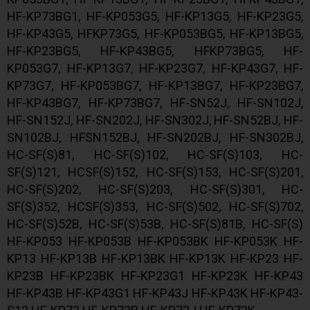
HF-KP73BG1, HF-KP053G5, HF-KP13G5, HF-KP23G5,
HF-KP43G5, HFKP73G5, HF-KP053BG5, HF-KP13BG5,
HF-KP23BG5, HF-KP43BG5, HFKP73BG5, HF-
KP053G7, HF-KP13G7, HF-KP23G7, HF-KP43G7, HF-
KP73G7, HF-KP053BG7, HF-KP13BG7, HF-KP23BG7,
HF-KP43BG7, HF-KP73BG7, HF-SN52J, HF-SN102J,
HF-SN152J, HF-SN202J, HF-SN302J, HF-SN52BJ, HF-
SN102BJ, HFSN152BJ, HF-SN202BJ, HF-SN302BJ,
HC-SF(S)81, HC-SF(S)102, HC-SF(S)103, HC-
SF(S)121, HCSF(S)152, HC-SF(S)153, HC-SF(S)201,
HC-SF(S)202, HC-SF(S)203, HC-SF(S)301, HC-
SF(S)352, HCSF(S)353, HC-SF(S)502, HC-SF(S)702,
HC-SF(S)52B, HC-SF(S)53B, HC-SF(S)81B, HC-SF(S)
HF-KP053 HF-KP053B HF-KP053BK HF-KP053K HF-
KP13 HF-KP13B HF-KP13BK HF-KP13K HF-KP23 HF-
KP23B HF-KP23BK HF-KP23G1 HF-KP23K HF-KP43
HF-KP43B HF-KP43G1 HF-KP43J HF-KP43K HF-KP43-