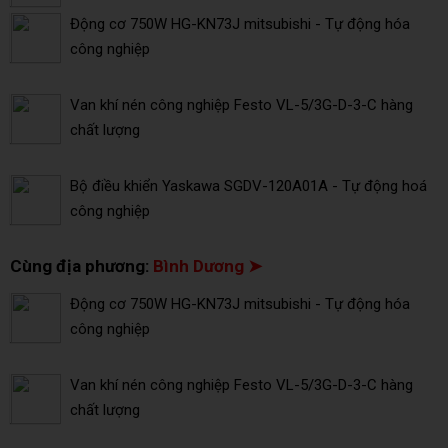
Động cơ 750W HG-KN73J mitsubishi - Tự động hóa
công nghiệp
Van khí nén công nghiệp Festo VL-5/3G-D-3-C hàng
chất lượng
Bộ điều khiển Yaskawa SGDV-120A01A - Tự động hoá
công nghiệp
Cùng địa phương:
Bình Dương ➤
Động cơ 750W HG-KN73J mitsubishi - Tự động hóa
công nghiệp
Van khí nén công nghiệp Festo VL-5/3G-D-3-C hàng
chất lượng