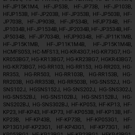
HF-JP15K1M4, HF-JP53B, HF-JP73B, HF-JP103B,
HFJP153B, HF-JP203B, HF-JP353B, HF-JP503B, HF-
JP703B, HF-JP903B, HF-JP534B, HFJP734B, HF-
JP1034B, HF-JP1534B, HF-JP2034B, HF-JP3534B, HF-
JP5034B, HF-JP7034B, HFJP9034B, HF-JP11K1MB,
HF-JP15K1MB, HF-JP11K1M4B, HF-JP15K1M4B,
HCMFS053, HC-MFS13, HG-KR43G7, HG-KR73G7, HG-
KR053BG7, HG-KR13BG7, HG-KR23BG7, HGKR43BG7,
HG-KR73BG7, HG-RR103, HG-RR153, HG-RR203, HG-
RR353, HG-RR503, HG-RR103B, HG-RR153B, HG-
RR203B, HG-RR353B, HG-RR503B, HG-SNS52J, HG-
SNS102J, HGSNS152J, HG-SNS202J, HG-SNS302J,
HG-SNS52BJ, HG-SNS102BJ, HG-SNS152BJ, HG-
SNS202BJ, HG-SNS302BJ, HF-KP053, HF-KP13, HF-
KP23, HF-KP43, HF-KP73, HF-KP053B, HF-KP13B, HF-
KP23B, HF-KP43B, HF-KP73B, HF-KP053G1, HF-
KP13G1,HF-KP23G1, HF-KP43G1, HF-KP73G1, HF-
KP053BG1, HF-KP13BG1, HF-KP23BG1, HFKP43BG1,