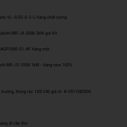
esto VL-5/3G-D-3-C hàng chất lượng
ubishi MR-J4-200B 2kW giá tốt
e AGP3500-S1-AF hàng mới
bishi MR-J3-100A 1kW - hàng new 100%
trường, thùng rác 120l 240 giá rẻ- lh 0911082000
mang đi cần thơ