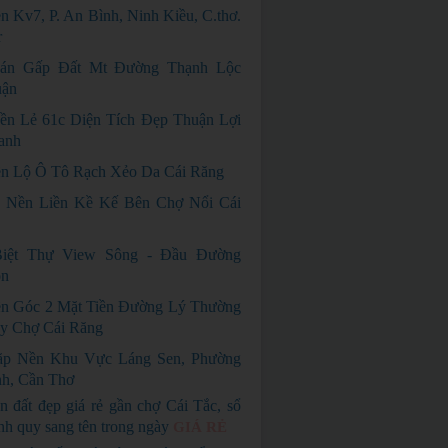
 Kv7, P. An Bình, Ninh Kiều, C.thơ.
r
án Gấp Đất Mt Đường Thạnh Lộc
uận
ền Lẻ 61c Diện Tích Đẹp Thuận Lợi
anh
n Lộ Ô Tô Rạch Xẻo Da Cái Răng
3 Nền Liền Kề Kế Bên Chợ Nổi Cái
iệt Thự View Sông - Đầu Đường
òn
n Góc 2 Mặt Tiền Đường Lý Thường
ay Chợ Cái Răng
ặp Nền Khu Vực Láng Sen, Phường
nh, Cần Thơ
n đất đẹp giá rẻ gần chợ Cái Tắc, sổ
nh quy sang tên trong ngày
GIÁ RẺ