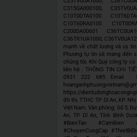
C25TV0UA1000, C26TC0UA
C315GA000100, C35TV0UA
C10T0DTA0100 C10T6DT
C10T6DRA0100 C10T0DR
C200DA00601 C36TC0UA1
C36TR1UA1000, C36TV0UA12
mạnh về chất lượng và uy tí
Phương tự tin sẽ mang đến sự
chúng tôi. Khi Quý công ty có
liên hệ : THÔNG TIN CHI TI
0931 222 685 Email : h
hoanganhphuongvi
https://dientudonghoacongngi
đô thị TTHC TP Dĩ An, KP. Nhị 
Việt Nam. Văn phòng: Số 5, Đườ
An, TP. Dĩ An, Tỉnh Bình D
#BienTan #CamBien #
#ChuyenCungCap #ThietBiD