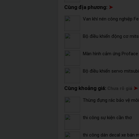
Cùng địa phương:
➤
Van khí nén công nghiệp F
Bộ điều khiển động cơ mits
Màn hình cảm ứng Profac
Bộ điều khiển servo mitsu
Cùng khoảng giá:
➤
Chưa rõ giá
Thùng đựng rác bảo vệ môi 
thi công sự kiện cần thơ
thi công dán decal xe bán 