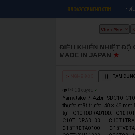
•
ĐI
ĐIỀU KHIỂN NHIỆT ĐỘ
MADE IN JAPAN
★
MUA
▷
NGHE ĐỌC
TẠM DỪN
✉
Đã duyệt:
✓
Yamatake / Azbil SDC10 C10
thước mặt trước: 48 × 48 mm
tự: C10T0DRA0100, C10T0
C10T1DRA0100 C10T1TR
C15TR0TA0100 C15TV0TA