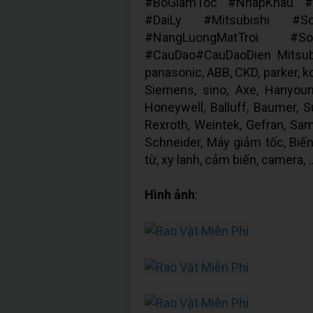
#BoGiamToc #NhapKhau #G
#DaiLy #Mitsubishi #S
#NangLuongMatTroi #
#CauDao#CauDaoDien Mitsubi
panasonic, ABB, CKD, parker, ko
Siemens, sino, Axe, Hanyou
Honeywell, Balluff, Baumer, S
Rexroth, Weintek, Gefran, Samk
Schneider, Máy giảm tốc, Biến
từ, xy lanh, cảm biến, camera, ..
Hình ảnh
: