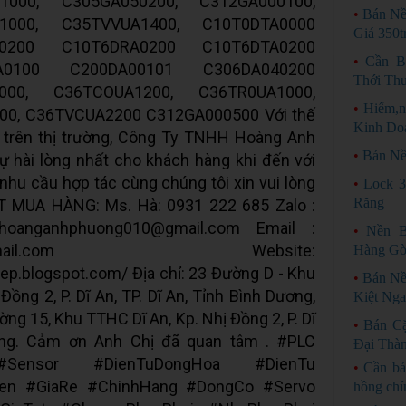
1000, C305GA050200, C312GA000100,
•
Bán Nền
1000, C35TVVUA1400, C10T0DTA0000
Giá 350t
A0200 C10T6DRA0200 C10T6DTA0200
•
Cần B
A0100 C200DA00101 C306DA040200
Thới Th
000, C36TCOUA1200, C36TR0UA1000,
•
Hiếm,n
00, C36TVCUA2200 C312GA000500 Với thế
Kinh Do
n trên thị trường, Công Ty TNHH Hoàng Anh
•
Bán Nề
 hài lòng nhất cho khách hàng khi đến với
 nhu cầu hợp tác cùng chúng tôi xin vui lòng
•
Lock 
Răng
ẾT MUA HÀNG: Ms. Hà: 0931 222 685 Zalo :
oanganhphuong010@gmail.com Email :
•
Nền B
etnam@gmail.com Website:
Hàng G
ep.blogspot.com/ Địa chỉ: 23 Đường D - Khu
•
Bán Nề
Đồng 2, P. Dĩ An, TP. Dĩ An, Tỉnh Bình Dương,
Kiệt Ng
ng 15, Khu TTHC Dĩ An, Kp. Nhị Đồng 2, P. Dĩ
•
Bán C
ương. Cảm ơn Anh Chị đã quan tâm . #PLC
Đại Thà
Sensor #DienTuDongHoa #DienTu
•
Cần bá
ien #GiaRe #ChinhHang #DongCo #Servo
hồng chí