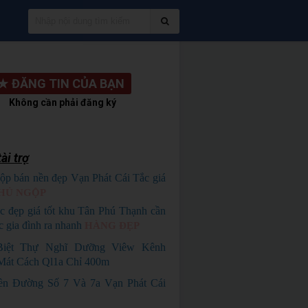
★
ĐĂNG TIN CỦA BẠN
Không cần phải đăng ký
ài trợ
ộp bán nền đẹp Vạn Phát Cái Tắc giá
HỦ NGỘP
c đẹp giá tốt khu Tân Phú Thạnh cần
c gia đình ra nhanh
HÀNG ĐẸP
Biệt Thự Nghĩ Dưỡng Viêw Kênh
Mát Cách Ql1a Chỉ 400m
ền Đường Số 7 Và 7a Vạn Phát Cái