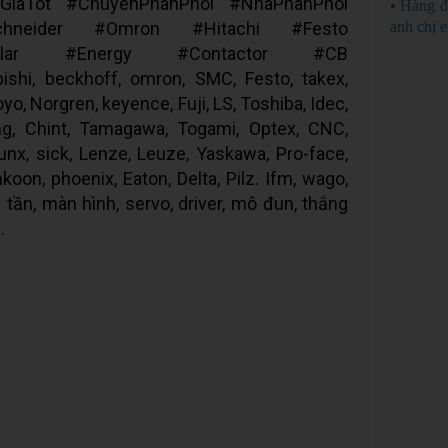
iaTot #ChuyenPhanPhoi #NhaPhanPhoi
•
Hàng đ
chneider #Omron #Hitachi #Festo
anh chị 
Solar #Energy #Contactor #CB
shi, beckhoff, omron, SMC, Festo, takex,
yo, Norgren, keyence, Fuji, LS, Toshiba, Idec,
ng, Chint, Tamagawa, Togami, Optex, CNC,
unx, sick, Lenze, Leuze, Yaskawa, Pro-face,
oon, phoenix, Eaton, Delta, Pilz. Ifm, wago,
 tần, màn hình, servo, driver, mô đun, thắng
.