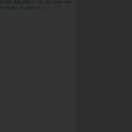
ẹp bán gấp pháp lý cực kỳ chuẩn cho
em có nhu cầu định cư
BÁN GẤP