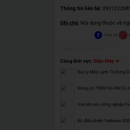
Thông tin liên hệ
: 093122268
Ghi chú
: Nội dung thuộc về n
Chia Sẻ
Cùng lĩnh vực:
Điện Máy ➤
Đại Lý Máy Lạnh Tủ Đứng Da
Động cơ 750W HG-KN73J mi
Van khí nén công nghiệp F
Bộ điều khiển Yaskawa SG