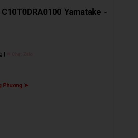
độ C10T0DRA0100 Yamatake -
g |
✉ Chat Zalo
g Phương ➤