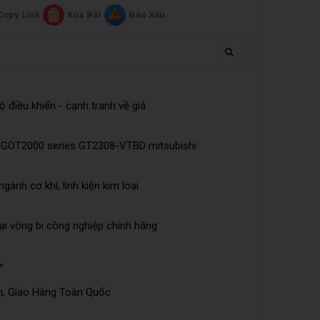
Copy Link
Xóa Bài
Báo Xấu
iều khiển - cạnh tranh về giá
 GOT2000 series GT2308-VTBD mitsubishi
ngành cơ khí, linh kiện kim loại
ại vòng bi công nghiệp chính hãng
➤
n, Giao Hàng Toàn Quốc