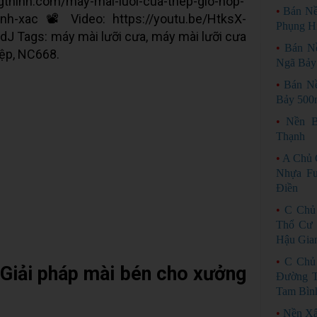
thinh.com/may-mai-luoi-cua-thep-gio-hop-
•
Bán Nề
inh-xac 📽 Video: https://youtu.be/HtksX-
Phụng H
Tags: máy mài lưỡi cưa, máy mài lưỡi cưa
•
Bán N
iệp, NC668.
Ngã Bảy
•
Bán N
Bảy 500
•
Nền B
Thạnh
•
A Chủ 
Nhựa Fu
Điền
•
C Chủ
Thổ Cư 
Hậu Gia
•
C Chủ
 Giải pháp mài bén cho xưởng
Đường T
Tam Bìn
•
Nền Xâ