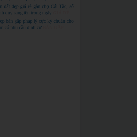
n đất đẹp giá rẻ gần chợ Cái Tắc, sổ
nh quy sang tên trong ngày
GIÁ RẺ
ẹp bán gấp pháp lý cực kỳ chuẩn cho
em có nhu cầu định cư
BÁN GẤP