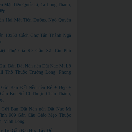
n Mặt Tiền Quốc Lộ 1a Long Thạnh,
iệp
ền Hai Mặt Tiền Đường Ngô Quyền
ền 10x50 Cách Chợ Tân Thành Ngã
m
iệt Thự Giá Rẻ Gần Xã Tân Phú
Gửi Bán Đất Nền nền Đất Nạc Mt Lộ
ll Thổ Thuộc Trường Long, Phong
 Gửi Bán Đất Nền nền Rẻ + Đẹp +
Gần Bot Số 10 Thuộc Châu Thành,
ng
 Gửi Bán Đất Nền nền Đất Nạc Mt
ỉnh 909 Gần Cầu Giáo Mẹo Thuộc
h, Vĩnh Long
y Trọ Gần Đại Học Tây Đô