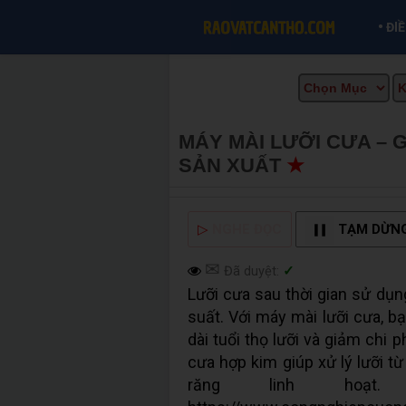
•
ĐI
MÁY MÀI LƯỠI CƯA – 
SẢN XUẤT
★
MUA BÁN 
▷
NGHE ĐỌC
TẠM DỪN
✉
Đã duyệt:
✓
Lưỡi cưa sau thời gian sử dụn
suất. Với máy mài lưỡi cưa, b
dài tuổi thọ lưỡi và giảm chi 
cưa hợp kim giúp xử lý lưỡi t
răng linh hoạ