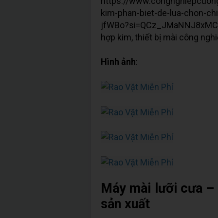
https://www.congnghiepcuong
kim-phan-biet-de-lua-chon-ch
jfWBo?si=QCz_JMaNNJ8xMCdJ 
hợp kim, thiết bị mài công ngh
Hình ảnh
:
Máy mài lưỡi cưa –
sản xuất