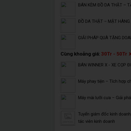
BÁN KÈM ĐỒ DA THẬT – T
ĐỒ DA THẬT – MẶT HÀNG 
GIẢI PHÁP QUÀ TẶNG DOA
Cùng khoảng giá:
30Tr - 50Tr 
BÁN WINNER X - XE CỌP Đ
Máy phay tiện – Tích hợp c
Máy mài lưỡi cưa – Giải ph
Tuyển giám đốc kinh doanh,
tác viên kinh doanh