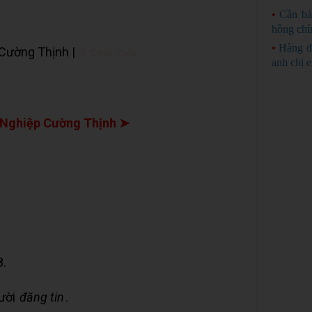
•
Cần bá
hồng chí
•
Hàng đ
 Cường Thịnh |
✉ Chat Zalo
anh chị 
Nghiệp Cường Thịnh ➤
8.
gười
đăng tin
.