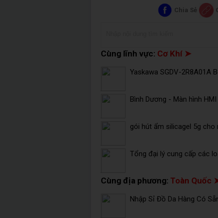
Chia Sẻ
Cùng lĩnh vực:
Cơ Khí ➤
Yaskawa SGDV-2R8A01A Bộ đ
Bình Dương - Màn hình HMI
gói hút ẩm silicagel 5g cho 
Tổng đại lý cung cấp các lo
Cùng địa phương:
Toàn Quốc 
Nhập Sỉ Đồ Da Hàng Có Sẵ