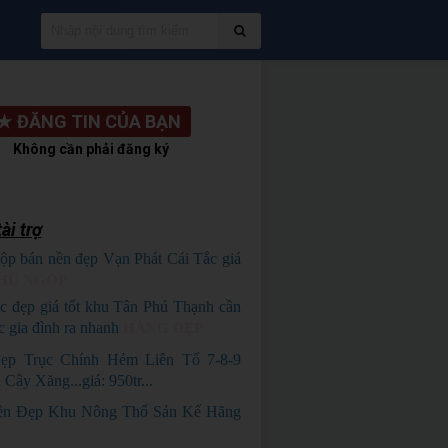
★
ĐĂNG TIN CỦA BẠN
Không cần phải đăng ký
ài trợ
ộp bán nền đẹp Vạn Phát Cái Tắc giá
HỦ NGỘP
c đẹp giá tốt khu Tân Phú Thạnh cần
c gia đình ra nhanh
HÀNG ĐẸP
ẹp Trục Chính Hẻm Liên Tổ 7-8-9
Cây Xăng...giá: 950tr...
ền Đẹp Khu Nông Thổ Sản Kế Hãng