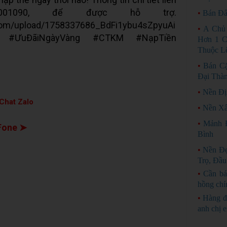
01090, để được hỗ trợ.
•
Bán Đấ
.com/upload/1758337686_BdFi1ybu4sZpyuAi
•
A Chủ
ne #ƯuĐãiNgàyVàng #CTKM #NạpTiền
Hơn 1 C
Thuộc Lê
•
Bán C
Đại Thà
•
Nền Đị
Chat Zalo
•
Nền Xâ
•
Mảnh Đ
Fone ➤
Bình
•
Nền Đẹ
Trọ, Đầu
•
Cần bá
hồng chí
•
Hàng đ
anh chị 