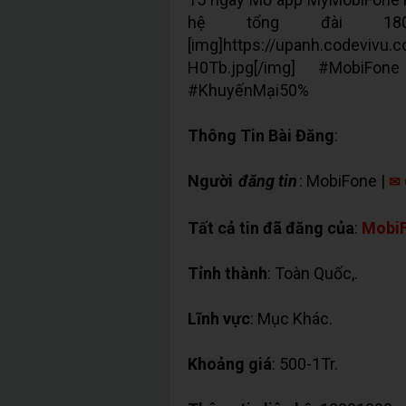
hệ tổng đài 180
[img]https://upanh.codevivu
H0Tb.jpg[/img] #MobiFo
#KhuyếnMại50%
Thông Tin Bài Đăng
:
Người
đăng tin
: MobiFone |
✉ 
Tất cả tin đã đăng của
:
Mobi
Tỉnh thành
: Toàn Quốc,.
Lĩnh vực
: Mục Khác.
Khoảng giá
: 500-1Tr.