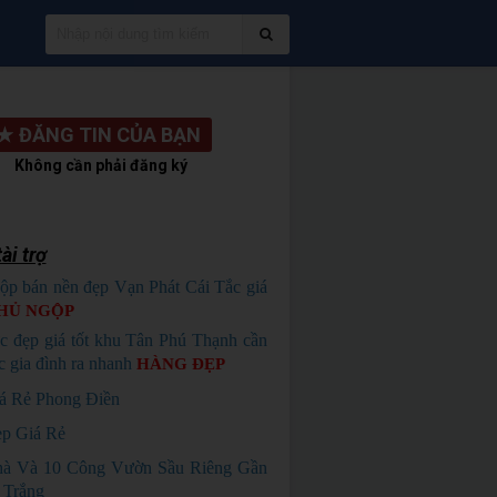
★
ĐĂNG TIN CỦA BẠN
Không cần phải đăng ký
ài trợ
ộp bán nền đẹp Vạn Phát Cái Tắc giá
HỦ NGỘP
c đẹp giá tốt khu Tân Phú Thạnh cần
c gia đình ra nhanh
HÀNG ĐẸP
á Rẻ Phong Điền
p Giá Rẻ
à Và 10 Công Vườn Sầu Riêng Gần
 Trắng