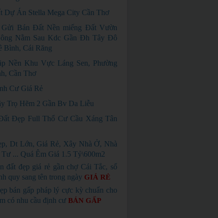
t Dự Án Stella Mega City Cần Thơ
 Gửi Bán Đất Nền miếng Đất Vườn
ông Nằm Sau Kdc Gần Đh Tây Đô
 Bình, Cái Răng
ặp Nền Khu Vực Láng Sen, Phường
nh, Cần Thơ
nh Cư Giá Rẻ
y Trọ Hẽm 2 Gần Bv Da Liễu
ất Đẹp Full Thổ Cư Cầu Xáng Tân
p, Dt Lớn, Giá Rẻ, Xây Nhà Ở, Nhà
 Tư ... Quá Êm Giá 1.5 Tỷ\600m2
n đất đẹp giá rẻ gần chợ Cái Tắc, sổ
nh quy sang tên trong ngày
GIÁ RẺ
ẹp bán gấp pháp lý cực kỳ chuẩn cho
em có nhu cầu định cư
BÁN GẤP