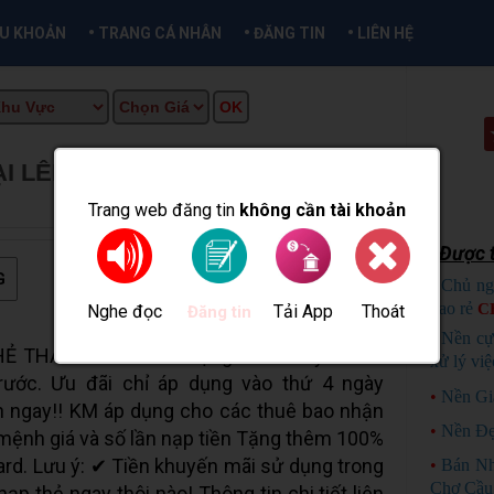
•
•
•
ỀU KHOẢN
TRANG CÁ NHÂN
ĐĂNG TIN
LIÊN HỆ
I LÊN ĐẾN 50% NẠP TIỀN NGÀY
ẦN THƠ INFO
Trang web đăng tin
không cần tài khoản
Được t
G
•
Chủ ng
bao rẻ
C
Nghe đọc
Tải App
Thoát
Đăng tin
•
Nền cự
Ẻ THẢ GA MobiFone tặng 50% khuyến mãi
xử lý việ
 trước. Ưu đãi chỉ áp dụng vào thứ 4 ngày
•
Nền Gi
n ngay!! KM áp dụng cho các thuê bao nhận
•
Nền Đẹ
mệnh giá và số lần nạp tiền Tặng thêm 100%
rd. Lưu ý: ✔ Tiền khuyến mãi sử dụng trong
•
Bán Nh
Chợ Cầu
 thẻ ngay thôi nào! Thông tin chi tiết liên