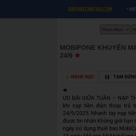
•
ĐI
MOBIFONE KHUYẾN MẠ
24/9
★
MUA BÁN TẠI C
▷
NGHE ĐỌC
TẠM DỪN
ƯU ĐÃI GIỮA TUẦN – NẠP TH
khi nạp tiền điện thoại trả
24/9/2025. Nhanh tay nạp tiề
được tin nhắn Không giới hạn 
ngày sử dụng thuê bao MobiCa
15 ngày Mở app MyMobiFone nạp