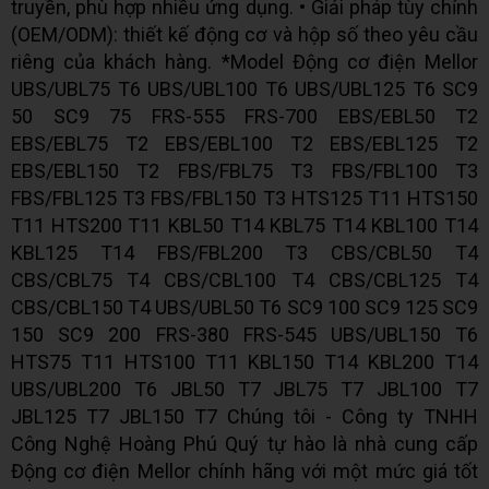
truyền, phù hợp nhiều ứng dụng. • Giải pháp tùy chỉnh
(OEM/ODM): thiết kế động cơ và hộp số theo yêu cầu
riêng của khách hàng. *Model Động cơ điện Mellor
UBS/UBL75 T6 UBS/UBL100 T6 UBS/UBL125 T6 SC9
50 SC9 75 FRS-555 FRS-700 EBS/EBL50 T2
EBS/EBL75 T2 EBS/EBL100 T2 EBS/EBL125 T2
EBS/EBL150 T2 FBS/FBL75 T3 FBS/FBL100 T3
FBS/FBL125 T3 FBS/FBL150 T3 HTS125 T11 HTS150
T11 HTS200 T11 KBL50 T14 KBL75 T14 KBL100 T14
KBL125 T14 FBS/FBL200 T3 CBS/CBL50 T4
CBS/CBL75 T4 CBS/CBL100 T4 CBS/CBL125 T4
CBS/CBL150 T4 UBS/UBL50 T6 SC9 100 SC9 125 SC9
150 SC9 200 FRS-380 FRS-545 UBS/UBL150 T6
HTS75 T11 HTS100 T11 KBL150 T14 KBL200 T14
UBS/UBL200 T6 JBL50 T7 JBL75 T7 JBL100 T7
JBL125 T7 JBL150 T7 Chúng tôi - Công ty TNHH
Công Nghệ Hoàng Phú Quý tự hào là nhà cung cấp
Động cơ điện Mellor chính hãng với một mức giá tốt