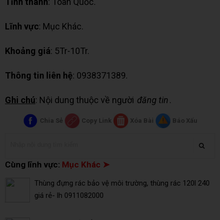
Tỉnh thành
: Toàn Quốc.
Lĩnh vực
: Mục Khác.
Khoảng giá
: 5Tr-10Tr.
Thông tin liên hệ
: 0938371389.
Ghi chú
: Nội dung thuộc về người
đăng tin
.
Chia Sẻ
Copy Link
Xóa Bài
Báo Xấu
Cùng lĩnh vực:
Mục Khác ➤
Thùng đựng rác bảo vệ môi trường, thùng rác 120l 240
giá rẻ- lh 0911082000