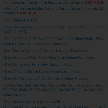
•
Chủ ngộp bán nền đẹp Vạn Phát Cái Tắc giá bao rẻ
CHỦ NGỘP
•
Nền cực đẹp giá tốt khu Tân Phú Thạnh cần xử lý việc gia đình
ra nhanh
HÀNG ĐẸP
•
Nền Nghọp Bán Gấp
•
Mặt Tiền Siêu Đẹp, Giá Rẻ – 70m Mặt Tiền Đường 17m, Kế Tp
Ngã 7. Giá 6 Tỷ
•
Chỉ 1.1 Tỳ Là Sở Hữu 4.000m2 Đất Lua Ở Nhơn Nghĩa, Phong
Điền. Đất Cách Tỉnh Lộ 932 Khoảng 200m.
•
Đất Nền Cái Răng Lộ Ô Tô 320 Triệu Sổ Hồng Riêng
•
Bán Nền 200m2 Gần Vlxd Diễm Ngân Đường Hàng Gòn
•
Bán Nền Giá Rẻ Tại P Hiệp Thành,ngã Bảy
•
Bán 37 Công Đất Tại Huyện Phụng Hiệp,hg Củ.
•
Bán Nền Mặt Tiền Lớn Tại Xã Tân Thành,tp Ngã Bảy.
•
A Chủ Gửi Bán Đất Nền Nền Lộ Ôtô Tặng Nhà Đẹp Thoáng
Mát Hẻm Nhánh Đ. 3/2 Gần Cầu Đầu Sấu Thuộc An Bình, Ninh
Kiều, Cần Thơ
•
Nền Góc Lộ Xe Tải Hẽm 115 Cmt8
•
Cần bán đất đẹp giá rẻ gần chợ Cái Tắc, sổ hồng chính quy sang