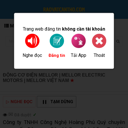
MENU
Trang web đăng tin
không cần tài khoản
Nghe đọc
Tải App
Thoát
Đăng tin
ĐỘNG CƠ ĐIỆN MELLOR | MELLOR ELECTRIC
MOTORS | MELLOR VIỆT NAM
★
MUA BÁN TẠI CẦN
THƠ INFO
▷
NGHE ĐỌC
TẠM DỪNG
✉
Đã duyệt:
✓
Công ty TNHH Công Nghệ Hoàng Phú Quý chuyên