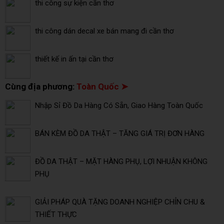
thi công sự kiện cần thơ
thi công dán decal xe bán mang đi cần thơ
thiết kế in ấn tại cần thơ
Cùng địa phương:
Toàn Quốc ➤
Nhập Sỉ Đồ Da Hàng Có Sẵn, Giao Hàng Toàn Quốc
BÁN KÈM ĐỒ DA THẬT – TĂNG GIÁ TRỊ ĐƠN HÀNG
ĐỒ DA THẬT – MẶT HÀNG PHỤ, LỢI NHUẬN KHÔNG
PHỤ
GIẢI PHÁP QUÀ TẶNG DOANH NGHIỆP CHỈN CHU &
THIẾT THỰC