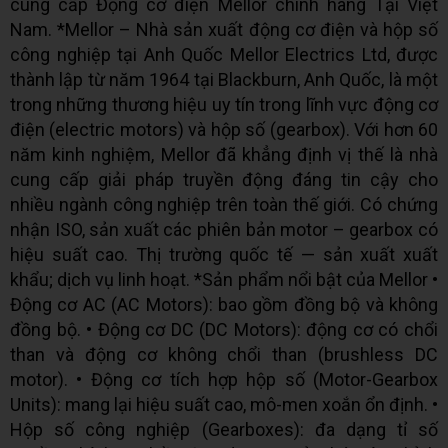
cung cấp Động cơ điện Mellor chính hãng Tại Việt
Nam. *Mellor – Nhà sản xuất động cơ điện và hộp số
công nghiệp tại Anh Quốc Mellor Electrics Ltd, được
thành lập từ năm 1964 tại Blackburn, Anh Quốc, là một
trong những thương hiệu uy tín trong lĩnh vực động cơ
điện (electric motors) và hộp số (gearbox). Với hơn 60
năm kinh nghiệm, Mellor đã khẳng định vị thế là nhà
cung cấp giải pháp truyền động đáng tin cậy cho
nhiều ngành công nghiệp trên toàn thế giới. Có chứng
nhận ISO, sản xuất các phiên bản motor – gearbox có
hiệu suất cao. Thị trường quốc tế — sản xuất xuất
khẩu; dịch vụ linh hoạt. *Sản phẩm nổi bật của Mellor •
Động cơ AC (AC Motors): bao gồm đồng bộ và không
đồng bộ. • Động cơ DC (DC Motors): động cơ có chổi
than và động cơ không chổi than (brushless DC
motor). • Động cơ tích hợp hộp số (Motor-Gearbox
Units): mang lại hiệu suất cao, mô-men xoắn ổn định. •
Hộp số công nghiệp (Gearboxes): đa dạng tỉ số