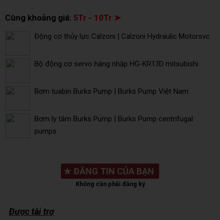
Cùng khoảng giá:
5Tr - 10Tr ➤
Động cơ thủy lực Calzoni | Calzoni Hydraulic Motorsvc
Bộ động cơ servo hàng nhập HG-KR13D mitsubishi
Bơm tuabin Burks Pump | Burks Pump Việt Nam
Bơm ly tâm Burks Pump | Burks Pump centrifugal
pumps
★
ĐĂNG TIN CỦA BẠN
Không cần phải đăng ký
Được tài trợ